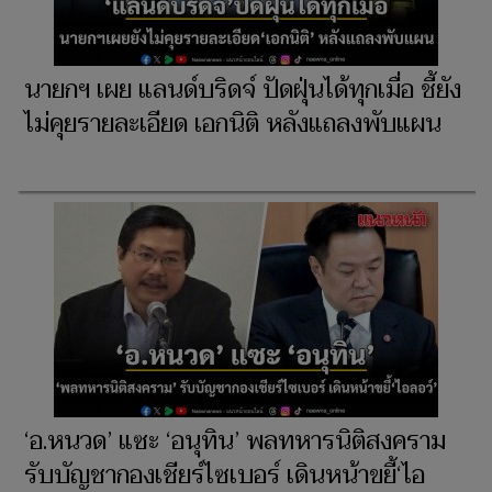
นายกฯ เผย แลนด์บริดจ์ ปัดฝุ่นได้ทุกเมื่อ ชี้ยัง
ไม่คุยรายละเอียด เอกนิติ หลังแถลงพับแผน
‘อ.หนวด’ แซะ ‘อนุทิน’ พลทหารนิติสงคราม
รับบัญชากองเชียร์ไซเบอร์ เดินหน้าขยี้‘ไอ