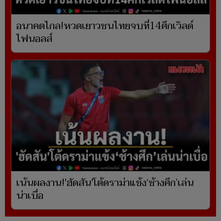
อนาคตไกล!หวดเยาวชนไทยจบที่14ศึกเวิลด์
ไฟนอลส์
เน้นผลงาน!'ฮัดสัน'โต้ดราม่าแข้ง‘ช้างศึก’เล่น
น่าเบื่อ