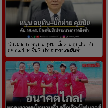
นักวิชาการ หนุน อนุทิน–บิ๊กต่าย คุมปืน–ดัน
อส.ตร. ป้องพื้นที่เปราะบางกราดยิงซ้ำ