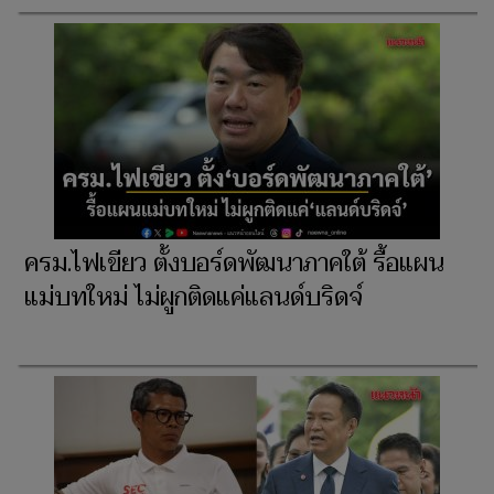
ครม.ไฟเขียว ตั้งบอร์ดพัฒนาภาคใต้ รื้อแผน
แม่บทใหม่ ไม่ผูกติดแค่แลนด์บริดจ์