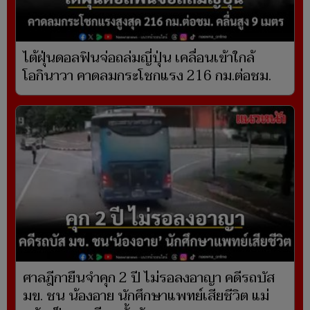
ไต้ฝุ่นดอลฟินจ่อถล่มญี่ปุ่น เคลื่อนเข้าใกล้
โอกินาวา คาดลมกระโชกแรง 216 กม.ต่อชม.
ศาลฎีกายืนจำคุก 2 ปี ไม่รอลงอาญา คดีรถบัส
มข. ชน น้องอาย นักศึกษาแพทย์เสียชีวิต แม่