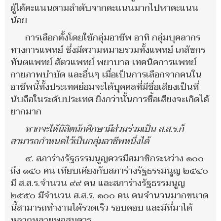
ผู้ได้คะแนนตามลำดับจากคะแนนมากไปหาคะแนน
น้อย
การเลือกตั้งโดยใช้กลุ่มอาชีพ อาทิ กลุ่มบุคลากร
ทางการแพทย์ ซึ่งมีความหมายรวมทั้งแพทย์ เภสัชกร
ทันตแพทย์ สัตวแพทย์ พยาบาล เทคนิคการแพทย์
กายภาพบำบัด และอื่นๆ เมื่อเป็นการเลือกจากคนใน
อาชีพนี้ทั้งประเทศย่อมจะได้บุคคลที่มีชื่อเสียงเป็นที่
นับถือในระดับประเทศ ยิ่งกว่านั้นการซื้อเสียงจะเกิดได้
ยากมาก
หากจะให้นิสิตนักศึกษามีส่วนร่วมเป็น ส.ส.ร.ก็
สามารถกำหนดไว้เป็นกลุ่มอาชีพหนึ่งได้
๔. สภาร่างรัฐธรรมนูญควรมีสมาชิกระหว่าง ๑๐๐
ถึง ๑๕๐ คน เทียบเคียงกับสภาร่างรัฐธรรมนูญ ๒๕๔๐
มี ส.ส.ร.จำนวน ๙๙ คน และสภาร่างรัฐธรรมนูญ
๒๕๕๐ มีจำนวน ส.ส.ร. ๑๐๐ คน คนจำนวนมากขนาด
นี้สามารถทำงานได้รวดเร็ว รอบคอบ และมีที่มาได้
หลากหลายพอสมควร