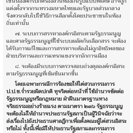
เช่นนี้องค์กรปกครองส่วนท้องถิ่นรูปแบบพิเศษ อาจถูก
แต่งตั้งจากกระทรวงมหาดไทยและรัฐบาลส่วนกลาง
จึงควรกลับไปใช้วิธีการเลือกตั้งโดยประชาชนในท้อง
ถิ่นเท่านั้น
๗. ระบบการสรรหาองค์กรอิสระตามรัฐธรรมนูญ
และศาลรัฐธรรมนูญที่ใช้ระบบผลัดกันเลือกสรร จะต้อง
ได้รับการแก้ไขและการสรรหาจะต้องไม่ถูกอิทธิพลของ
ฝ่ายบริหารและการแทรกแซงจากนักการเมือง
๘. จะต้องมีระบบการตรวจสอบถ่วงดุลองค์กรอิสระ
ตามรัฐธรรมนูญที่เข้มข้นมากขึ้น
โดยเฉพาะกรณีการร้องขอให้ไต่สวนกรรมการ
ป.ป.ช.ร่ำรวยผิดปกติ ทุจริตต่อหน้าที่ ใช้อำนาจขัดต่อ
รัฐธรรมนูญหรือกฎหมาย ฝ่าฝืนมาตรฐานทาง
จริยธรรมอย่างร้ายแรง ตามมาตรา ๒๓๖ รัฐธรรมนูญ
จะต้องไม่ให้อำนาจประธานรัฐสภาเป็นผู้วินิจฉัยว่าจะ
ส่งเรื่องไปยังประธานศาลฎีกาเพื่อตั้งคณะผู้ไต่สวนอิสระ
หรือไม่ ทั้งนี้เพื่อมิให้ประธานรัฐสภาและกรรมการ