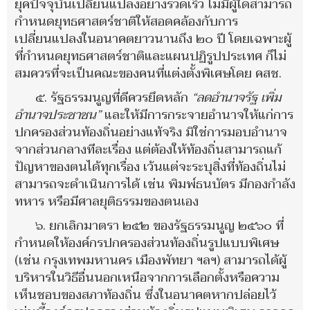
ยุคปัจจุบันเปลี่ยนแปลงอย่างรวดเร็ว ไม่มีผู้ใดสามารถ
กำหนดยุทธศาสตร์ชาติให้สอดคล้องกับการ
เปลี่ยนแปลงในอนาคตยาวนานถึง
๒๐ ปี โดยเฉพาะผู้
ที่กำหนดยุทธศาสตร์ชาติและแผนปฏิรูปประเทศ
ก็ไม่
สมควรที่จะเป็นคณะของคนที่แต่งตั้งพิเศษโดย คสช.
๕. รัฐธรรมนูญที่ดีควรยึดหลัก
“ลดอำนาจรัฐ เพิ่ม
อำนาจประชาชน”
และให้มีการกระจายอำนาจให้แก่การ
ปกครองส่วนท้องถิ่นอย่างแท้จริง มิใช่การมอบอำนาจ
จากส่วนกลางทีละเรื่อง แต่ต้องให้ท้องถิ่นสามารถแก้
ปัญหาของตนได้ทุกเรื่อง เว้นแต่จะระบุสิ่งที่ท้องถิ่นไม่
สามารถจะดำเนินการได้ เช่น พิมพ์ธนบัตร มีกองกำลัง
ทหาร หรือมีศาลยุติธรรมของตนเอง
๖. ยกเลิกมาตรา ๒๕๒ ของรัฐธรรมนูญ ๒๕๖๐ ที่
กำหนดให้องค์กรปกครองส่วนท้องถิ่นรูปแบบพิเศษ
(เช่น กรุงเทพมหานคร เมืองพัทยา ฯลฯ) สามารถได้ผู้
บริหารในวิธีอื่นนอกเหนือจากการเลือกตั้งหรือความ
เห็นชอบของสภาท้องถิ่น ซึ่งในอนาคตหากปล่อยไว้