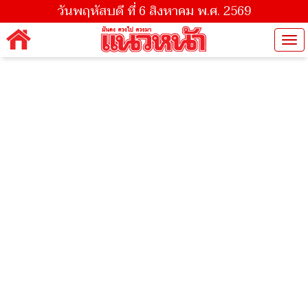
วันพฤหัสบดี ที่ 6 สิงหาคม พ.ศ. 2569
Tog
nav