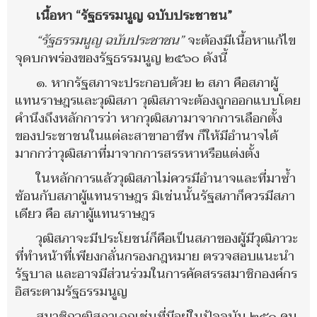
เนื้อหา “รัฐธรรมนูญ ฉบับประชาชน”
“รัฐธรรมนูญ ฉบับประชาชน”
จะต้องมีเนื้อหาแก้ไข
จุดบกพร่องของรัฐธรรมนูญ ๒๕๖๐ ดังนี้
๑. หากรัฐสภาจะประกอบด้วย ๒ สภา คือสภาผู้
แทนราษฎรและวุฒิสภา วุฒิสภาจะต้องถูกออกแบบโดย
คำนึงถึงหลักการว่า หากวุฒิสภามาจากการเลือกตั้ง
ของประชาชนในแต่ละสาขาอาชีพ ก็ให้มีอำนาจได้
มากกว่าวุฒิสภาที่มาจากการสรรหาหรือแต่งตั้ง
ในหลักการแล้ววุฒิสภาไม่ควรมีอำนาจและที่มาซ้ำ
ซ้อนกับสภาผู้แทนราษฎร มิเช่นนั้นรัฐสภาก็ควรมีสภา
เดียว คือ สภาผู้แทนราษฎร
วุฒิสภาจะมีประโยชน์ก็คือเป็นสภาของผู้มีวุฒิภาวะ
ที่ทำหน้าที่เพียงกลั่นกรองกฎหมาย ตรวจสอบแนะนำ
รัฐบาล และอาจมีส่วนร่วมในการคัดสรรสมาชิกองค์กร
อิสระตามรัฐธรรมนูญ
สมาชิกวุฒิสภาเฉกเช่นที่มีอยู่ในปัจจุบัน ๒๕๐ คน