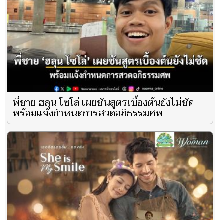
พี่ชาย ฮลุน โซโล่ เผยชันสูตรเบื้องต้นยังไม่ชัด
พร้อมแจ้งกำหนดการสวดอภิธรรมศพ