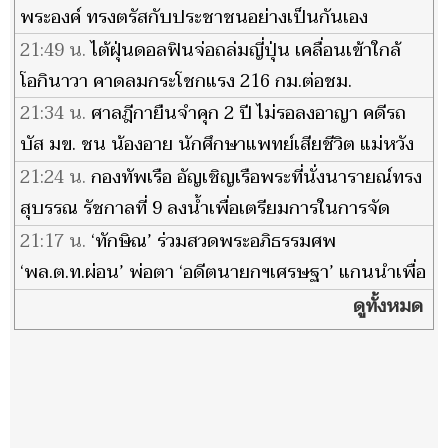
พระองค์ ทรงตรัสกับประชาชนอย่างเป็นกันเอง
21:49 น.
ไต้ฝุ่นดอลฟินจ่อถล่มญี่ปุ่น เคลื่อนเข้าใกล้
โอกินาวา คาดลมกระโชกแรง 216 กม.ต่อชม.
21:34 น.
ศาลฎีกายืนจำคุก 2 ปี ไม่รอลงอาญา คดีรถ
บัส มข. ชน น้องอาย นักศึกษาแพทย์เสียชีวิต แม่หวัง
เป็นบทเรียนทั้งสังคม
21:24 น.
กองทัพเรือ อัญเชิญเรือพระที่นั่งนารายณ์ทรง
สุบรรณ รัชกาลที่ 9 ลงน้ำเพื่อเตรียมการในการจัด
ขบวนพยุหยาตราทางชลมารค
21:17 น.
‘ทักษิณ’ ร่วมสวดพระอภิธรรมศพ
‘พล.ต.ท.ผ่อน’ พ่อตา ‘อดีตนายกฯเศรษฐา’ แกนนำเพื่อ
ไทยร่วมงานพรึ่บ
ดูทั้งหมด