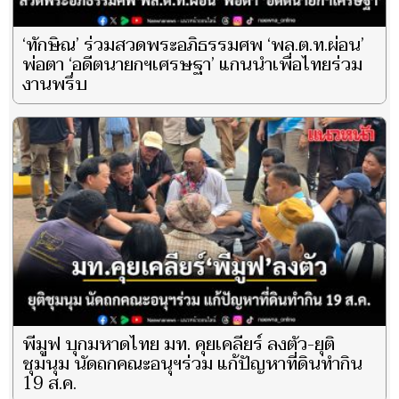
‘ทักษิณ’ ร่วมสวดพระอภิธรรมศพ ‘พล.ต.ท.ผ่อน’
พ่อตา ‘อดีตนายกฯเศรษฐา’ แกนนำเพื่อไทยร่วม
งานพรึ่บ
พีมูฟ บุกมหาดไทย มท. คุยเคลียร์ ลงตัว-ยุติ
ชุมนุม นัดถกคณะอนุฯร่วม แก้ปัญหาที่ดินทำกิน
19 ส.ค.