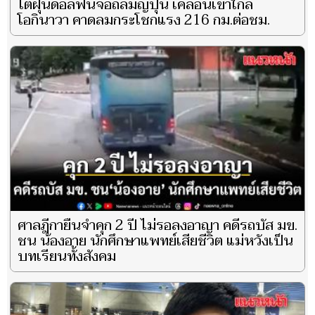
ไต้ฝุ่นดอลฟินจ่อถล่มญี่ปุ่น เคลื่อนเข้าใกล้
โอกินาวา คาดลมกระโชกแรง 216 กม.ต่อชม.
ศาลฎีกายืนจำคุก 2 ปี ไม่รอลงอาญา คดีรถบัส มข.
ชน น้องอาย นักศึกษาแพทย์เสียชีวิต แม่หวังเป็น
บทเรียนทั้งสังคม