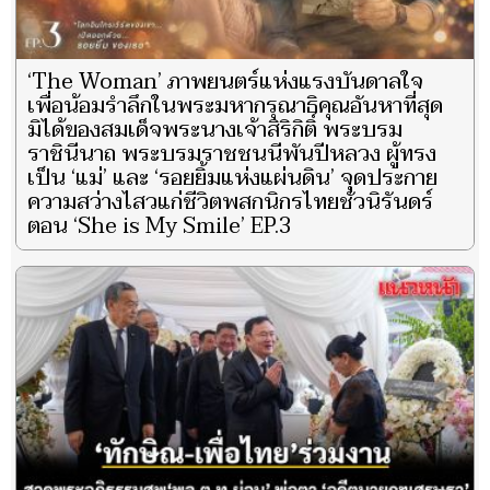
‘The Woman’ ภาพยนตร์แห่งแรงบันดาลใจ
เพื่อน้อมรำลึกในพระมหากรุณาธิคุณอันหาที่สุด
มิได้ของสมเด็จพระนางเจ้าสิริกิติ์ พระบรม
ราชินีนาถ พระบรมราชชนนีพันปีหลวง ผู้ทรง
เป็น ‘แม่’ และ ‘รอยยิ้มแห่งแผ่นดิน’ จุดประกาย
ความสว่างไสวแก่ชีวิตพสกนิกรไทยชั่วนิรันดร์
ตอน ‘She is My Smile’ EP.3