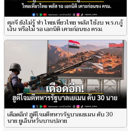
ศุภจี ยังไม่รู้ ทำ ไทยเที่ยวไทย พลัส ใช้งบ พ.ร.ก.กู้
เงิน หรือไม่ รอ เอกนิติ เคาะก่อนชง ครม.
เดือดอีก! ฮูตีโจมตีทหารรัฐบาลเยเมน ดับ 30
นาย ยูเอ็นหวั่นบานปลาย