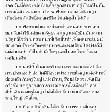
รอด วันนี้คิดจะกลับไปเลี้ยงลูกสบายๆ อยู่บ้านก็ไม่ทัน
การณ์แล้ว เพราะ ป.ป.ช.รอฟันดาบสอง คดีอาญา-
เสี่ยงโดนตัดสิทธิ์ตลอดชีวิต ไม่ได้ผุดไม่ได้เกิด
...nn ฟังจากคำแถลงอำลาตำแหน่งนายกฯ เธอ
ยอมรับคำวินิจฉัยศาลรัฐธรรมนูญ แต่ยังยืนยันความ
บริสุทธิ์ใจว่า บทสนทนาที่เกิดขึ้นทำเพื่อผลประโยชน์
ของชาติ รักษาชีวิตของทหารและพลเรือน⁣ ใครฟังก็มี
แต่ส่ายหน้า ยังไม่สำนึกใดๆ และไม่เคยโทษตัวเอง
เหมือนเดิม
...nn นาทีนี้ ห้ามกะพริบตา เพราะฉากต่อไป คือ
การประลองกำลัง วัดฝีมือระหว่าง นายใหญ่ แห่งจันทร์
ส่องหล้า กับครูใหญ่ แห่งบ้านบุรีรัมย์ ใครจะเจ๋งเป้ง
กว่ากัน แต่ดูจากสถานการณ์ตอนนี้เหมือนว่า ค่าย
สีน้ำเงินของครูใหญ่ กำลังได้เปรียบ ค่ายสีแดง ของ
นายใหญ่ เพื่อไทย
...nn ที่ ค่ายสีน้ำเงิน ได้เปรียบ เพราะ เสี่ยหนู