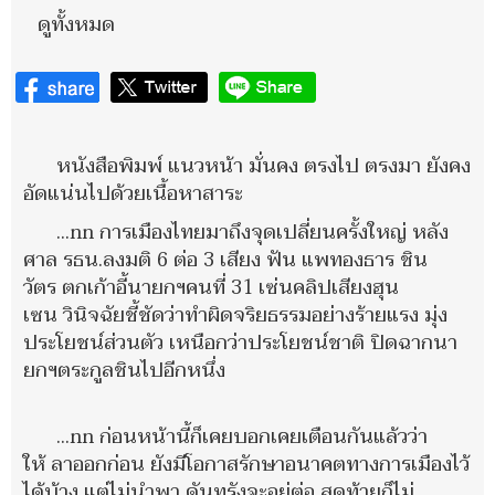
ดูทั้งหมด
หนังสือพิมพ์ แนวหน้า มั่นคง ตรงไป ตรงมา ยังคง
อัดแน่นไปด้วยเนื้อหาสาระ
...nn การเมืองไทยมาถึงจุดเปลี่ยนครั้งใหญ่ หลัง
ศาล รธน.ลงมติ 6 ต่อ 3 เสียง ฟัน แพทองธาร ชิน
วัตร ตกเก้าอี้นายกฯคนที่ 31 เซ่นคลิปเสียงฮุน
เซน วินิจฉัยชี้ชัดว่าทำผิดจริยธรรมอย่างร้ายแรง มุ่ง
ประโยชน์ส่วนตัว เหนือกว่าประโยชน์ชาติ ปิดฉากนา
ยกฯตระกูลชินไปอีกหนึ่ง
...nn ก่อนหน้านี้ก็เคยบอกเคยเตือนกันแล้วว่า
ให้ ลาออกก่อน ยังมีโอกาสรักษาอนาคตทางการเมืองไว้
ได้บ้าง แต่ไม่นำพา ดันทุรังจะอยู่ต่อ สุดท้ายก็ไม่