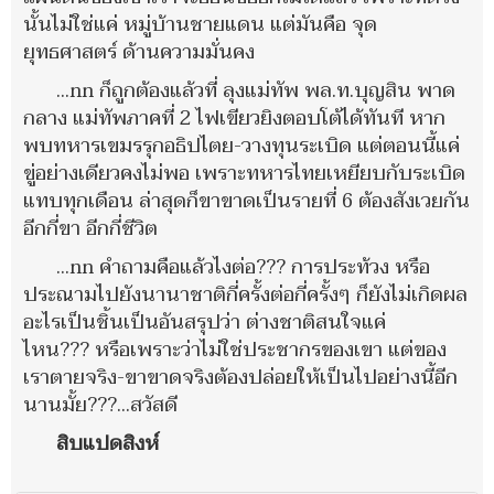
นั้นไม่ใช่แค่ หมู่บ้านชายแดน แต่มันคือ จุด
ยุทธศาสตร์ ด้านความมั่นคง
...nn ก็ถูกต้องแล้วที่ ลุงแม่ทัพ พล.ท.บุญสิน พาด
กลาง แม่ทัพภาคที่ 2 ไฟเขียวยิงตอบโต้ได้ทันที หาก
พบทหารเขมรรุกอธิปไตย-วางทุนระเบิด แต่ตอนนี้แค่
ขู่อย่างเดียวคงไม่พอ เพราะทหารไทยเหยียบกับระเบิด
แทบทุกเดือน ล่าสุดก็ขาขาดเป็นรายที่ 6 ต้องสังเวยกัน
อีกกี่ขา อีกกี่ชีวิต
...nn คำถามคือแล้วไงต่อ??? การประท้วง หรือ
ประณามไปยังนานาชาติกี่ครั้งต่อกี่ครั้งๆ ก็ยังไม่เกิดผล
อะไรเป็นชิ้นเป็นอันสรุปว่า ต่างชาติสนใจแค่
ไหน??? หรือเพราะว่าไม่ใช่ประชากรของเขา แต่ของ
เราตายจริง-ขาขาดจริงต้องปล่อยให้เป็นไปอย่างนี้อีก
นานมั้ย???...สวัสดี
สิบแปดสิงห์