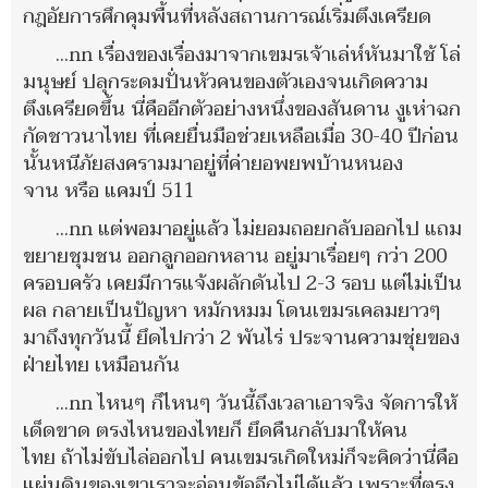
กฎอัยการศึกคุมพื้นที่หลังสถานการณ์เริ่มตึงเครียด
...nn เรื่องของเรื่องมาจากเขมรเจ้าเล่ห์หันมาใช้ โล่
มนุษย์ ปลุกระดมปั่นหัวคนของตัวเองจนเกิดความ
ตึงเครียดขึ้น นี่คืออีกตัวอย่างหนึ่งของสันดาน งูเห่าฉก
กัดชาวนาไทย ที่เคยยื่นมือช่วยเหลือเมื่อ 30-40 ปีก่อน
นั้นหนีภัยสงครามมาอยู่ที่ค่ายอพยพบ้านหนอง
จาน หรือ แคมป์ 511
...nn แต่พอมาอยู่แล้ว ไม่ยอมถอยกลับออกไป แถม
ขยายชุมชน ออกลูกออกหลาน อยู่มาเรื่อยๆ กว่า 200
ครอบครัว เคยมีการแจ้งผลักดันไป 2-3 รอบ แต่ไม่เป็น
ผล กลายเป็นปัญหา หมักหมม โดนเขมรเคลมยาวๆ
มาถึงทุกวันนี้ ยึดไปกว่า 2 พันไร่ ประจานความชุ่ยของ
ฝ่ายไทย เหมือนกัน
...nn ไหนๆ ก็ไหนๆ วันนี้ถึงเวลาเอาจริง จัดการให้
เด็ดขาด ตรงไหนของไทยก็ ยึดคืนกลับมาให้คน
ไทย ถ้าไม่ขับไล่ออกไป คนเขมรเกิดใหม่ก็จะคิดว่านี่คือ
แผ่นดินของเขาเราจะอ่อนข้ออีกไม่ได้แล้ว เพราะที่ตรง