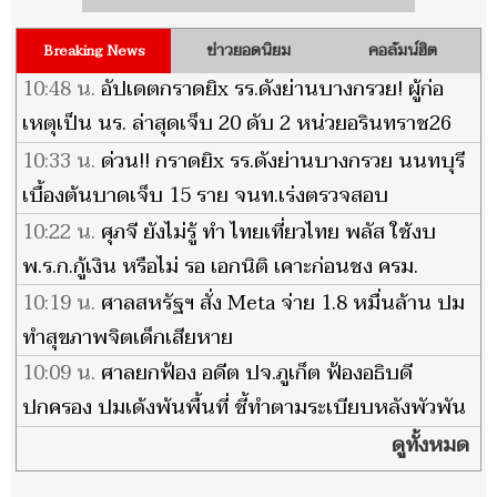
ข่าวยอดนิยม
คอลัมน์ฮิต
Breaking News
10:48 น.
อัปเดตกราดยิx รร.ดังย่านบางกรวย! ผู้ก่อ
เหตุเป็น นร. ล่าสุดเจ็บ 20 ดับ 2 หน่วยอรินทราช26
ถึงพื้นที่แล้ว
10:33 น.
ด่วน!! กราดยิx รร.ดังย่านบางกรวย นนทบุรี
เบื้องต้นบาดเจ็บ 15 ราย จนท.เร่งตรวจสอบ
10:22 น.
ศุภจี ยังไม่รู้ ทำ ไทยเที่ยวไทย พลัส ใช้งบ
พ.ร.ก.กู้เงิน หรือไม่ รอ เอกนิติ เคาะก่อนชง ครม.
10:19 น.
ศาลสหรัฐฯ สั่ง Meta จ่าย 1.8 หมื่นล้าน ปม
ทำสุขภาพจิตเด็กเสียหาย
10:09 น.
ศาลยกฟ้อง อดีต ปจ.ภูเก็ต ฟ้องอธิบดี
ปกครอง ปมเด้งพ้นพื้นที่ ชี้ทำตามระเบียบหลังพัวพัน
เรียกรับเงิน
ดูทั้งหมด