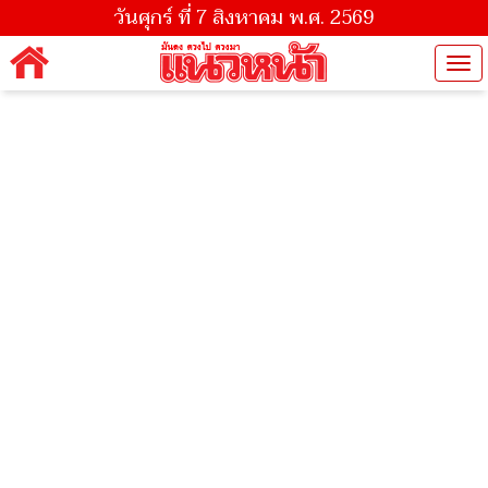
วันศุกร์ ที่ 7 สิงหาคม พ.ศ. 2569
Tog
nav