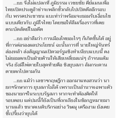
...nn จึงไม่แปลกที่ ภูมิธรรม เวชยชัย คีย์แมนเพื่อ
ไทยเปิดประตูอ้าซ่าจะพลิกขั้วกลับไปเปิดดีลอีกรอบ
กับ พรรคประชาชน แบะท่าว่าพร้อมจะยอมรับเงื่อนไข
แบบเดียวกับ ภูมิใจไทย โดยขอให้ลืมเรื่องราวที่เคย
ตระบัดสัตย์ในอดีต
...nn อย่าลืมว่า การเมืองไทยอะไรๆ ก็เกิดขึ้นได้ อยู่
ที่การต่อรองผลประโยชน์ ฉะนั้นการที่ นายใหญ่จันทร์
ส่องหล้า ส่งสัญญาณเปิดวอร์รูมชิงทำเนียบแบบนี้ คง
ไม่ยอมตกเป็นฝ่ายค้านให้เสียเหลี่ยมแน่ๆ ถ้าจนแต้ม
จริง ยังมีไพ่ตายใบสุดท้ายคือ ชิงยุบสภา ล้มกระดาน
ตายตกไปตามกัน
...nn แม้ว่า เลขาฯกฤษฎีกา ออกมาแทงสวนว่า นา
ยกฯรักษาการ ยุบสภาไม่ได้ เพราะเป็นอำนาจเฉพาะตัว
ของนายกฯในระบบรัฐสภา หากจะทำต้องคิดให้
รอบคอบ แต่ปมนี้ก็ยังเป็นที่ถกเถียงในข้อกฎหมายมา
นานแล้ว ขนาดเนติบริกรอย่าง วิษณุ เครืองาม ยังเคย
ชี้เปรี้ยงว่ายุบได้