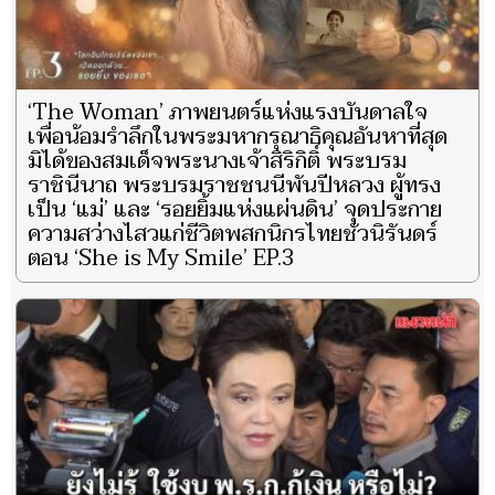
‘The Woman’ ภาพยนตร์แห่งแรงบันดาลใจ
เพื่อน้อมรำลึกในพระมหากรุณาธิคุณอันหาที่สุด
มิได้ของสมเด็จพระนางเจ้าสิริกิติ์ พระบรม
ราชินีนาถ พระบรมราชชนนีพันปีหลวง ผู้ทรง
เป็น ‘แม่’ และ ‘รอยยิ้มแห่งแผ่นดิน’ จุดประกาย
ความสว่างไสวแก่ชีวิตพสกนิกรไทยชั่วนิรันดร์
ตอน ‘She is My Smile’ EP.3