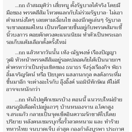
...nn ถ้าสมมุติว่า เสี่ยหนู ตั้งรัฐบาลได้จริง โดยมี
มือของ พรรคสีส้ม โหวตแลกกับไม่ร่วมรัฐบาล- ไม่เอา
ตำแหน่งใดๆ เลยตามเงื่อนไข ลองนึกดูเล่นๆ รัฐบาล
จะขาลอยแค่ไหน เป็นหรือตายขึ้นอยู่กับพรรคส้มจะชี้
นิ้วบงการ คอยตักตวงคะแนนนิยม ทำตัวเป็นพระเอก
รอเก็บแต้มเลือกตั้งครั้งใหม่
...nn แล้วหากวันนั้น เท้ง-ณัฐพงษ์ เรืองปัญญา
วุฒิ หัวหน้าพรรคสีส้มอยู่รอดปลอดภัยได้เป็นนายกฯ
คำครหาว่าเป็นหุ่นเชิดของ ธนาธร จึงรุ่งเรืองกิจ พิธา
ลิ้มเจริญรัตน์ หรือ ปิยบุตร แสงกนกกุล คงดังกระหึ่ม
ขึ้นมาอีก จะต่างอะไรกับ อุ๊งอิ๊งค์ นอมินีทักษิณ ดีไม่ดี
อาจจะหนักกว่า
...nn หันไปดูศึกเขมรบ้าง ตอนนี้ แนวรบใหม่ย้าย
สมรภูมิเดือดไปอยู่แถวๆ บ้านหนองจาน อ.โคกสูง
จ.สระแก้ว กลายเป็นจุดเช็คอินความรักชาติไปโดย
ปริยาย หลังคนเขมรบุกรื้อรั้วลวดหนาม และ ทำร้าย
ทหารไทย จนบาดเจ็บ ล่าสุด กองกำลังบูรพา ประกาศ