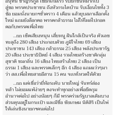
อนุทิน ชาญวีรกูล โขยกเกมเร็ว รีบยกขันหมากไป
สู่ขอ พรรคประชาชน ถึงหัวกระไดบ้าน รับเงื่อนไขทั้ง 3
ข้อ ยอมนั่งนายกฯชั่วคราว 4 เดือน แล้วยุบสภาเลือกตั้ง
ใหม่ แถมยังล็อกคอ พรรคกล้าธรรม ไม่ให้โผล่ไปกอด
คอกับพรรคเพื่อไทย
...nn เช็คเสียงหนุน เสี่ยหนู ฝันใกล้เป็นจริง ตัวเลข
ทะลุถึง 280 เสียง ประกอบด้วย ภูมิใจไทย 69 เสียง
ประชาชน 143 เสียง กล้าธรรม 25 เสียง พลังประชารัฐ
20 เสียง ประชาธิปัตย์ 4 เสียง รวมไทยสร้างชาติกลุ่ม
สุชาติ ชมกลิ่น 16 เสียง ไทยสร้างไทย 2 เสียง เป็น
ธรรม 1 เสียง และพรรคเล็กๆ อีก 4 เสียง แถมแว่วๆมา
ว่า สส.เพื่อไทยสายอีสาน 15 คน จะเทโหวตให้ด้วย
...nn แต่เชื่อว่ายี่ห้อระดับ นายใหญ่ จันทร์ส่อง
หล้า ไม่ยอมแพ้ง่ายๆ คงจะทำทุกอย่างเพื่อยึดกุม
อำนาจต่อไป อย่างน้อยๆ ก็มี พรรคร่วมรัฐบาลเดิมบาง
ส่วนตุนอยู่ในกระเป๋า และมีชื่อ ชัยเกษม นิติสิริ เป็นไพ่
ให้เล่นชิงนายกฯคนต่อไป