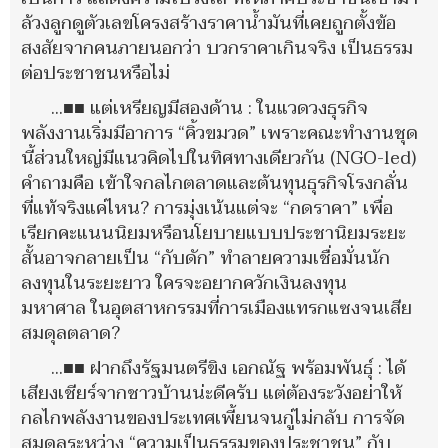
ล้วงลูกดูตัวเลขโครงสร้างราคาน้ำมันที่เคยถูกตั้งข้อ
สงสัยจากคนภายนอกว่า บวกราคาเกินจริง เป็นธรรม
ต่อประชาชนหรือไม่
...■■ แต่เหรียญมีสองด้าน : ในแวดวงธุรกิจ
พลังงานเริ่มมีอาการ “คิ้วขมวด” เพราะคณะทำงานชุด
นี้ส่วนใหญ่มีแนวคิดไปในทิศทางเดียวกัน (NGO-led)
คำถามคือ เข้าใจกลไกตลาดและต้นทุนธุรกิจโรงกลั่น
ที่แท้จริงแค่ไหน? การมุ่งเน้นแต่จะ “กดราคา” เพื่อ
เรียกคะแนนนิยมหรือนโยบายแบบประชานิยมระยะ
สั้นอาจกลายเป็น “กับดัก” ทำลายความเชื่อมั่นนัก
ลงทุนในระยะยาว ใครจะอยากควักเงินลงทุน
มหาศาล ในอุตสาหกรรมที่การเมืองแทรกแซงจนเสีย
สมดุลตลาด?
...■■ ฝากถึงรัฐมนตรีขิง เอกณัฐ พร้อมพันธุ์ : ได้
เสียงเชียร์จากชาวบ้านน่ะดีครับ แต่ต้องระวังอย่าให้
กลไกพลังงานของประเทศเพี้ยนจนกู่ไม่กลับ การจัด
สมดุลระหว่าง “ความเป็นธรรมของประชาชน” กับ