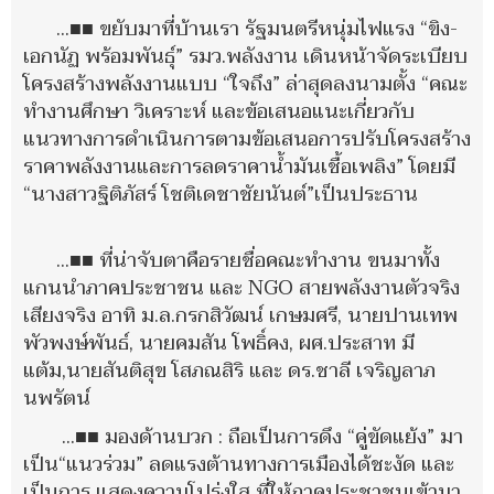
...■■ ขยับมาที่บ้านเรา รัฐมนตรีหนุ่มไฟแรง “ขิง-
เอกนัฏ พร้อมพันธุ์” รมว.พลังงาน เดินหน้าจัดระเบียบ
โครงสร้างพลังงานแบบ “ใจถึง” ล่าสุดลงนามตั้ง “คณะ
ทำงานศึกษา วิเคราะห์ และข้อเสนอแนะเกี่ยวกับ
แนวทางการดำเนินการตามข้อเสนอการปรับโครงสร้าง
ราคาพลังงานและการลดราคาน้ำมันเชื้อเพลิง” โดยมี
“นางสาวฐิติภัสร์ โชติเดชาชัยนันต์”เป็นประธาน
...■■ ที่น่าจับตาคือรายชื่อคณะทำงาน ขนมาทั้ง
แกนนำภาคประชาชน และ NGO สายพลังงานตัวจริง
เสียงจริง อาทิ ม.ล.กรกสิวัฒน์ เกษมศรี, นายปานเทพ
พัวพงษ์พันธ์, นายคมสัน โพธิ์คง, ผศ.ประสาท มี
แต้ม,นายสันติสุข โสภณสิริ และ ดร.ชาลี เจริญลาภ
นพรัตน์
...■■ มองด้านบวก : ถือเป็นการดึง “คู่ขัดแย้ง” มา
เป็น“แนวร่วม” ลดแรงต้านทางการเมืองได้ชะงัด และ
เป็นการ แสดงความโปร่งใส ที่ให้ภาคประชาชนเข้ามา