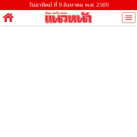
วันอาทิตย์ ที่ 9 สิงหาคม พ.ศ. 2569
Tog
nav