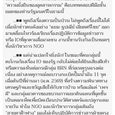
“ความยั่งยืนของอุตสาหกรรม” คือบททดสอบฝีมือชั้น
ยอดของท่านรัฐมนตรีในยามนี้
...■■ พูดถึงเรื่องความปั่นป่วน ไม่พูดถึงเรื่องนี้ไม่ได้
เมื่อนักข่าวคนดังอย่าง “แยม-ฐปณีย์ เอียดศรีไชย” ออก
มาเคลื่อนไหวร้องเรียนเรื่องปฏิบัติการข้อมูลข่าวสาร
หรือ IOที่คุกคามสื่อมวลชน งานนี้ขานรับกันเป็นทอดๆ
ทั้งนักวิชาการ NGO
...■■ แต่น่าแปลกใจยิ่งนัก! ในขณะที่คนกลุ่มนี้
ตะโกนก้องเรื่อง IO ของรัฐ กลับไม่ค่อยได้ยินเสียงฝีเท้า
หรือความเห็นต่อกรณีกลุ่ม BRN ที่ก่อเหตุรุนแรงต่อ
เนื่อง อย่างเหตุการณ์ลอบวางระเบิดปั๊มน้ำมัน 11 จุด
เมื่อต้นปีที่ผ่านมา (ม.ค. 2569) ที่สร้างความพินาศทาง
เศรษฐกิจและขวัญเสียให้กับชาวบ้าน หรือแม้แต่ “เพจ
ผี” และกลุ่มอวตารของขบวนการแยกดินแดนที่ผุดขึ้น
เป็นดอกเห็ดเพื่อบิดเบือนประวัติศาสตร์และปลุกระดม
รายวัน ทำไม NGO และนักวิชาการกลุ่มเดิมถึง
“สายตาฝ้าฟาง” มองไม่เห็นปฏิบัติการข่าวสารฝ่ายตรง