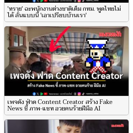
'ทราย' ฉะพนักงานต่างชาติเต็ม กทม. พูดไทยไม่
ได้ ลั่นแบบนี้ 'เอาเปรียบบ้านเรา'
เพจดัง ฟ่าด Content Creator สร้าง Fake
News ชี้ ภาพ-แชท อวยคนร้ายฝีมือ AI