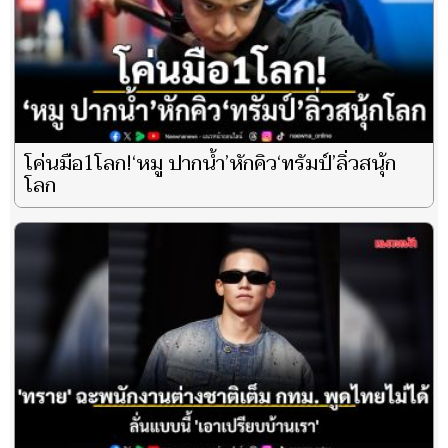
โค่นมือ1โลก!‘หมู ปากน้ำ’หักคิว‘ทรัมป์’ลิ่วสนุ้ก
โลก