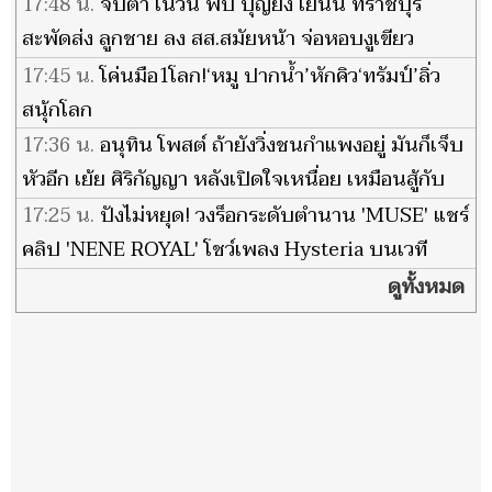
17:48 น.
จับตา เนวิน พบ บุญยิ่ง เย็นนี้ ที่ราชบุรี
สะพัดส่ง ลูกชาย ลง สส.สมัยหน้า จ่อหอบงูเขียว
เปลี่ยนขั้ว
17:45 น.
โค่นมือ1โลก!‘หมู ปากน้ำ’หักคิว‘ทรัมป์’ลิ่ว
สนุ้กโลก
17:36 น.
อนุทิน โพสต์ ถ้ายังวิ่งชนกำแพงอยู่ มันก็เจ็บ
หัวอีก เย้ย ศิริกัญญา หลังเปิดใจเหนื่อย เหมือนสู้กับ
กำแพง
17:25 น.
ปังไม่หยุด! วงร็อกระดับตำนาน 'MUSE' แชร์
คลิป 'NENE ROYAL' โชว์เพลง Hysteria บนเวที
AGT
ดูทั้งหมด