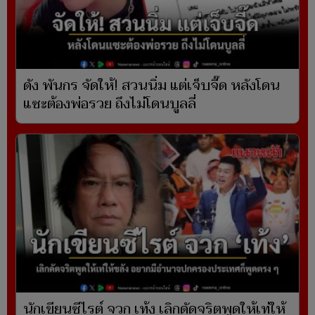
ดัง พันกร จัดให้! สวนนิ่ม แต่เจ็บจี๊ด หลังโดน
แซะต้องพ่อรวย ถึงไม่โดนบูลลี่
นักเขียนซีไรต์ จวก เท้ง เลิกดัดจริตพูดให้เท่ให้