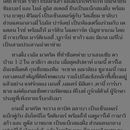
โดย ดาบิด ราย่า ยืนเฝ้าเสา แผงแบ็กโฟร์จะให้ เยอร์เรี่ยน
ทิมเบอร์ และ ไมล์ ลูอิส สเคลลี่ ยืนเป็นแบ็กสองฝั่ง พร้อม
วาง ยาคุบ คิวิออร์ เป็นเซ็นเตอร์คู่กับ วิลเลี่ยม ซาลิบา
ส่วนแดนกลางมี่ โธมัส ปาร์เตย์ เป็นห้องเครื่องร่วมกับ เด
แคลน ไรซ์ พร้อมให้ มาร์ติน โอเดการ์ด บัญชากเกม โดย
มี กาเบรียล มาร์ติเนลลี่ ,บูกาโย่ ซาก้า และ มิเกล เมริโน่
เป็นสามประสานล่าตาข่าย
ทางฝั่ง เรอัล มาดริด ที่ทำช็อคพ่าย บาเลนเซีย คา
บ้าน 1-2 ใน ลาลีกา สเปน เมื่อสุดสัปดาห์ เกมนี้ คาร์โล
อันเชล็อตติ กุนซือของทีม จะขาด ออเรลิยง ชูอาเมนี่ กอง
กลางคนสำคัญที่ติดโทษแบน รวมไปถึงแข้งหลักที้เดี้ยงอยู่
แล้วอย่าง แฟร์กลอง เมนดี้ ,เอแดร์ มิลิเตา ,ดานี่ การ์บา
ฆาล แต่ต้องรอเช็คความฟิตของ ติโบต์ กูร์กส์ตัวส์ ผู้รักษา
ประตูที่เพิ่งหายเจ็บกลับมา
เกมนี้ มาดริด จะวาง ดาบิด อลาบา เป็นเซ็นเตอร์
แบ็กคู่กับ อันโตนิโอ รือดิเกอร์ พร้อมให้ เอดูอาร์โด้ กามาวิ
งก้า และ ลูคัส บาซเกซ เป็นแบ็กสองฝั่ง ส่วนแดนกลาง