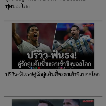
ฟุตบอลโลก
ปรีวิว-ฟันธง!คู่รักคู่แค้นชี้ชะตาเข้าชิงบอลโลก