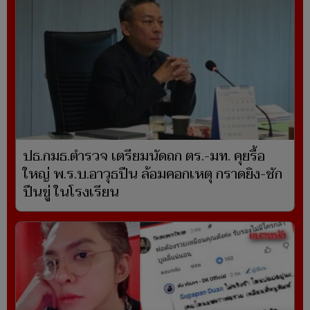
ปธ.กมธ.ตำรวจ เตรียมนัดถก ตร.-มท. คุยรื้อ
ใหญ่ พ.ร.บ.อาวุธปืน ล้อมคอกเหตุ กราดยิง-ชัก
ปืนขู่ ในโรงเรียน