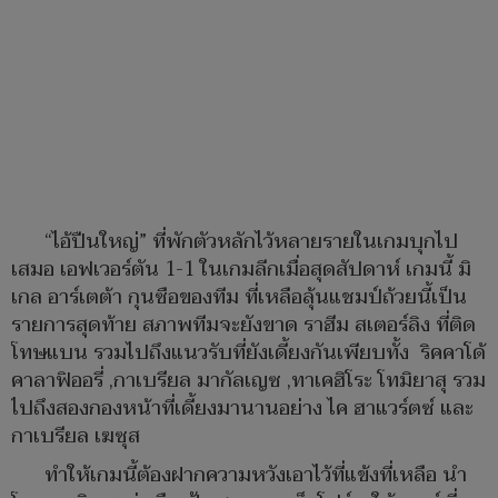
“ไอ้ปืนใหญ่” ที่พักตัวหลักไว้หลายรายในเกมบุกไป
เสมอ เอฟเวอร์ตัน 1-1 ในเกมลีกเมื่อสุดสัปดาห์ เกมนี้ มิ
เกล อาร์เตต้า กุนซือของทีม ที่เหลือลุ้นแชมป์ถ้วยนี้เป็น
รายการสุดท้าย สภาพทีมจะยังขาด ราฮีม สเตอร์ลิง ที่ติด
โทษแบน รวมไปถึงแนวรับที่ยังเดี้ยงกันเพียบทั้ง ริคคาโด้
คาลาฟิออรี่ ,กาเบรียล มากัลเญซ ,ทาเคฮิโระ โทมิยาสุ รวม
ไปถึงสองกองหน้าที่เดี้ยงมานานอย่าง ไค ฮาแวร์ตซ์ และ
กาเบรียล เฆซุส
ทำให้เกมนี้ต้องฝากความหวังเอาไว้ที่แข้งที่เหลือ นำ