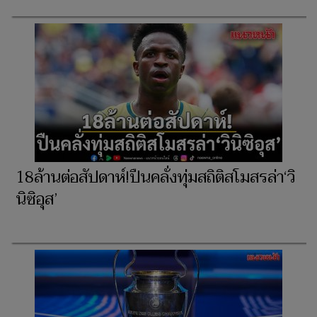
18ล้านต่อสัปดาห์!ปืนคลั่งทุ่มสถิติสโมสรล่า‘วิ
นิซิอุส’