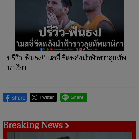
ปรีวิว-ฟันธง!'เมสซี่'รีดพลังนำฟ้าขาวลุยทัพ
นาฬิกา
Breaking News