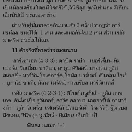
เฟเดริโก้ บัลเบร์เด้ ,ลูก้า โมดริช และ จู๊ด เบลลิงแฮม จะ
เป็นห้องเครื่อง โดยมี โรดรีโก้ ,วินิซิอุส จูเนียร์ และ คีเลียน
เอ็มบัปเป้ ทะลวงตาข่าย
สำหรับคู่นี้เคยดวลกันมาแล้ว 3 ครั้งปรากฏว่า อาร์
เซน่อล ชนะไได้ 1 เกม และเสมอกันไป 2 เกม ส่วน เรอัล
มาดริด ชนะไม่ได้เลย
11 ตัวจริงที่คาดว่าจะลงสนาม
อาร์เซน่อล (4-3-3) : ดาบิด ราย่า - เยอร์เรี่ยน ทิม
เบอร์ส, วิลเลี่ยม ซาลิบา, ยาคุบ คิวิออร์, มายเลส ลูอิส-
สเคลลี่ - มาร์ติน โอเดการ์ด, โธมัส ปาร์เตย์, ดีแคลน ไรซ์
- บูกาโย่ ซาก้า, มิเกล เมริโน่, กาเบรียล มาร์ติเนลลี่
เรอัล มาดริด (4-2-3-1) : ติโบต์ กรูตัวส์ - ลูคัส บาซ
เกซ, อันโตนิโอ รูดิเกอร์, ดาวิด อลาบา, เอดูอาร์โด้ กามาวิ
งก้า - ลูก้า โมดริช, เฟเดริโก้ บัลเบร์เด้ - โรดริโก้, จู๊ด เบล
ลิงแฮม, วินิซอุส จูเนียร์ - คิเลียน เอ็มบัปเป้
ฟันธง :
เสมอ 1-1