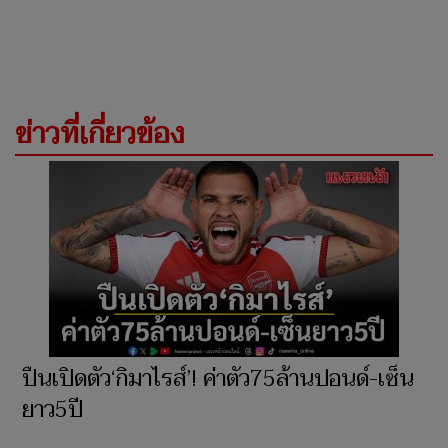
ข่าวที่เกี่ยวข้อง
ปืนเปิดตัว‘กิมาไรส์’! ค่าตัว75ล้านปอนด์-เซ็น
ยาว5ปี