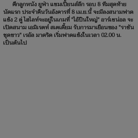
ศึกลูกหนัง ยูฟ่า แชมเปี้ยนส์ลีก รอบ 8 ทีมสุดท้าย
นัดแรก ประจำคืนวันอังคารที่ 8 เม.ย.นี้ จะมีลงสนามฟาด
แข้ง 2 คู่ ไฮไลท์จะอยู่ในเกมที่ "ไอ้ปืนใหญ่" อาร์เซน่อล จะ
เปิดสนาม เอมิเรตท์ สเตเดี้ยม รับการมาเยือนของ "ราชัน
ชุดขาว" เรอัล มาดริด เริ่มฟาดแข้งในเวลา 02.00 น.
เป็นต้นไป