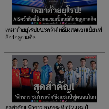
เหมาถ้วยยุโรป!AISคว้าสิทธิ์ยิงสดแชมเปี้ยนส์
ลีก4ฤดูกาลติด
สุดสำคัญ!'ฟ้าขาว'ชน'กระทิง'ชิงแชมป์