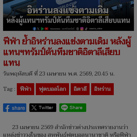
ฟีฟ่า ย้ำอิหร่านลงแข่งตามเดิม หลังผู้
แทนฯทรัมป์ดันทีมชาติอิตาลีเสียบ
แทน
วันพฤหัสบดี ที่ 23 เมษายน พ.ศ. 2569, 20.45 น.
Tag :
ฟีฟ่า
ฟุตบอลโลก
อิตาลี
อิหร่าน
23 เมษายน 2569 สำนักข่าวต่างประเทศรายงานว่า
แหล่งข่าววงในของ สหพันธ์ฟุตบอลนานาชาติ หรือฟีฟ่า