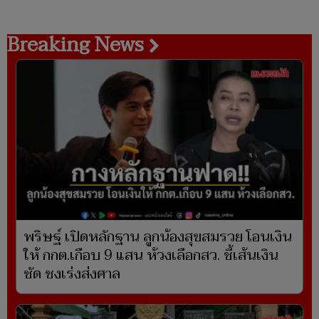
Breaking News
พริษฐ์ เปิดหลักฐาน ลูกน้องสุขสมรวย โอนเงิน
ให้ กกต.เกือบ 9 แสน ห้วงเลือกสว. ชี้เส้นเงิน
ชัด ชงเร่งส่งศาล