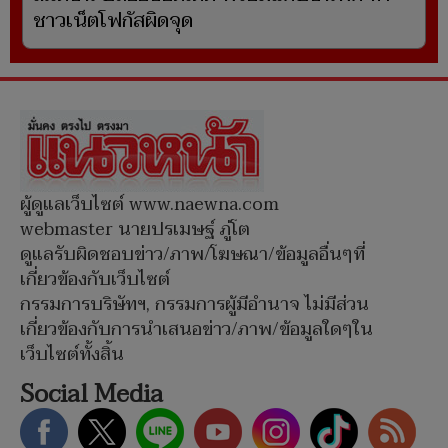
ชาวเน็ตโฟกัสผิดจุด
ผู้ดูแลเว็บไซต์ www.naewna.com
webmaster นายปรเมษฐ์ ภู่โต
ดูแลรับผิดชอบข่าว/ภาพ/โฆษณา/ข้อมูลอื่นๆที่
เกี่ยวข้องกับเว็บไซต์
กรรมการบริษัทฯ, กรรมการผู้มีอำนาจ ไม่มีส่วน
เกี่ยวข้องกับการนำเสนอข่าว/ภาพ/ข้อมูลใดๆใน
เว็บไซต์ทั้งสิ้น
Social Media