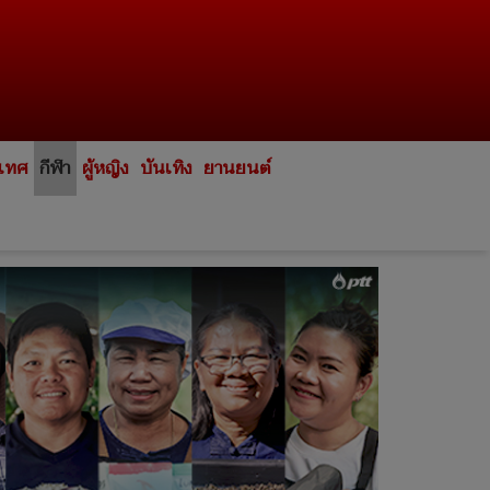
ะเทศ
กีฬา
ผู้หญิง
บันเทิง
ยานยนต์