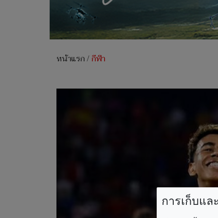
หน้าแรก
/
กีฬา
การเก็บและใ