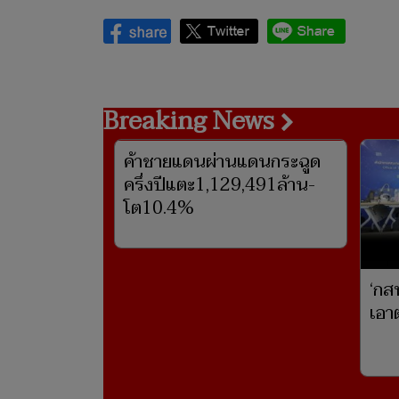
‘เมสซี่’รับสู้ไม่ได้!ยัน‘ฟ้าขาว’เต็มที่แล้วแม
แชมป์
Breaking News
ค้าชายแดนผ่านแดนกระฉูด
ครึ่งปีแตะ1,129,491ล้าน-
โต10.4%