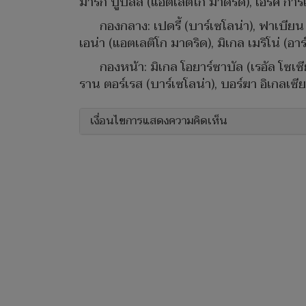
มาร์ก ปูบิลล์ (แอตเลติโก มาดริด), เอริค การ
กองกลาง: เปดรี้ (บาร์เซโลน่า), ฟาเบียน รุ
เอน่า (แอตเลติโก มาดริด), มิเกล เมริโน่ (อาร
กองหน้า: มิเกล โอยาร์ซาบัล (เรอัล โซเซียด
ราน ตอร์เรส (บาร์เซโลน่า), บอร์ฆา อิเกลเซีย
เงื่อนไขการแสดงความคิดเห็น