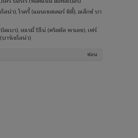
เปโดร ปอร์โร่ (ท็อตแน่ม ฮ็อทสเปอร์)
โลน่า), โรดรี้ (แมนเชสเตอร์ ซิตี้), อเล็กซ์ บา
ิลเบา), เยเรมี่ ปิโน่ (คริสตัล พาเลซ), เฟร์
(บาร์เซโลน่า)
ซ่อน