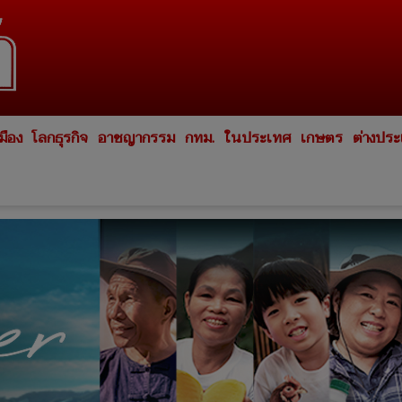
มือง
โลกธุรกิจ
อาชญากรรม
กทม.
ในประเทศ
เกษตร
ต่างปร