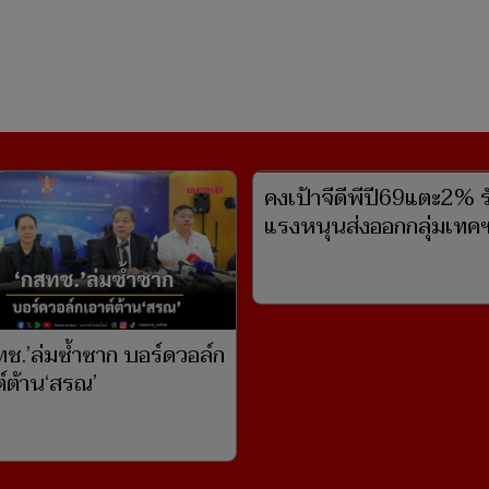
้ชวด
'สเปน'กวาดเรียบ!'โรดรี้'แข้งยอดเยี่ยม-'กูบาร์
ซี่'ซิวดาวรุ่ง
คงเป้าจีดีพีปี69แตะ2% ร
แรงหนุนส่งออกกลุ่มเทคฯ