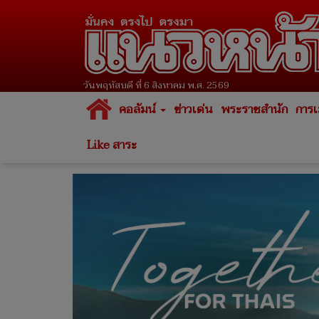
วันพฤหัสบดี ที่ 6 สิงหาคม พ.ศ. 2569
คอลัมน์
ข่าวเด่น
พระราชสำนัก
การเ
Like สาระ