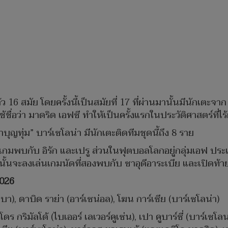
 16 สมัย โดยครั้งนี้เป็นสมัยที่ 17 ที่ผ่านมานั้นมีนักเตะจาก
ชื่อว่า มาดริด เอฟซี ทำให้เป็นครั้งแรกในประวัติศาสตร์ที่ไร้
้าบุญทุ่ม” บาร์เซโลน่า มีนักเตะติดทีมชุดนี้ถึง 8 ราย
2 เกมพบกับ อิรัก และเปรู ส่วนในฟุตบอลโลกอยู่กลุ่มเอฟ ปร
ากนั้นจะลงเล่นเกมนัดที่สองพบกับ ซาอุดีอาระเบีย และเปิดท้าย
2026
เบา), ดาบิด ราย่า (อาร์เซน่อล), โฆน การ์เซีย (บาร์เซโลน่า)
โดร กริมัลโด้ (ไบเออร์ เลเวอร์คูเซ่น), เปา คูบาร์ซี่ (บาร์เซ