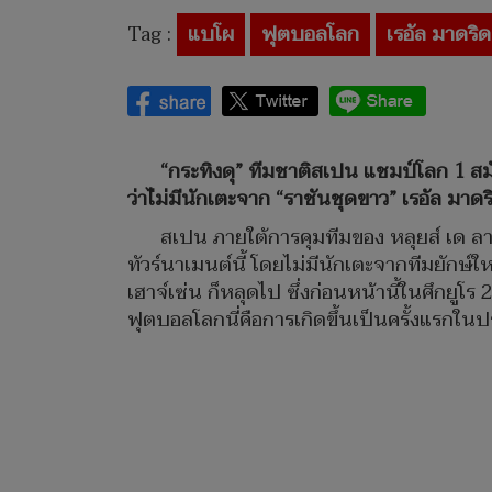
Tag :
แบโผ
ฟุตบอลโลก
เรอัล มาดริด
“กระทิงดุ” ทีมชาติสเปน แชมป์โลก 1 ส
ว่าไ่ม่มีนักเตะจาก “ราชันชุดขาว” เรอัล มา
สเปน ภายใต้การคุมทีมของ หลุยส์ เด ล
ทัวร์นาเมนต์นี้ โดยไม่มีนักเตะจากทีมยักษ์ใ
เฮาจ์เซ่น ก็หลุดไป ซึ่งก่อนหน้านี้ในศึกยูโ
ฟุตบอลโลกนี่คือการเกิดขึ้นเป็นครั้งแรกในป