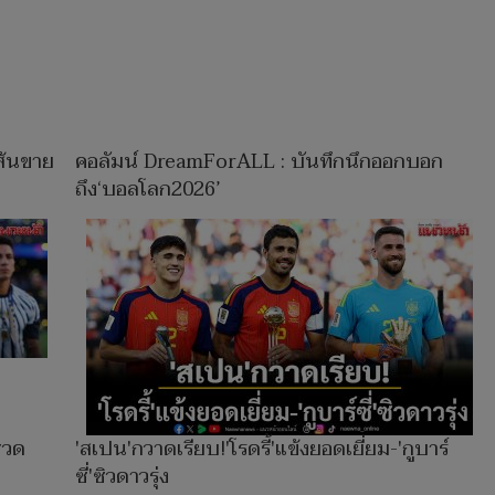
เส้นขาย
คอลัมน์ DreamForALL : บันทึกนึกออกบอก
ถึง‘บอลโลก2026’