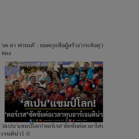
‘เด ลา ฟวนเต้’ : ยอดกุนซือผู้สร้าง’กระทิงดุ’ยุค
ทอง