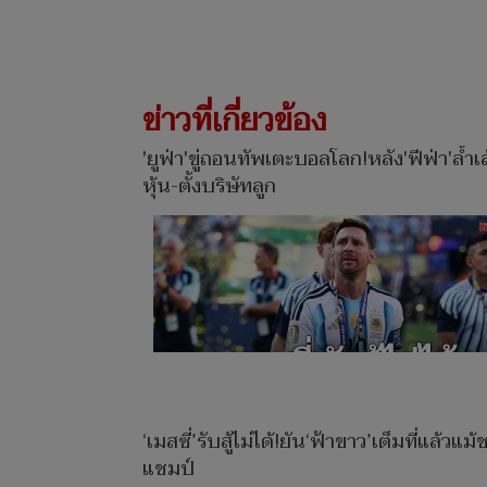
ข่าวที่เกี่ยวข้อง
'ยูฟ่า'ขู่ถอนทัพเตะบอลโลก!หลัง'ฟีฟ่า'ล้ำ
หุ้น-ตั้งบริษัทลูก