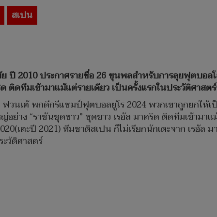
สเปน
มัย ปี 2010 ประกาศรายชื่อ 26 ขุนพลสำหรับการลุยฟุตบอลโ
ดริด ติดทีมเข้ามาแม้แต่รายเดียว เป็นครั้งแรกในประวัติศาส
า ฟวนเต้ พกดีกรีแชมป์ฟุตบอลยูโร 2024 พวกเขาถูกยกให้เป็
หญ่อย่าง “ราชันชุดขาว” ชุดขาว เรอัล มาดริด ติดทีมเข้ามาแม้
ร 2020(เตะปี 2021) ทีมชาติสเปน ก็ไม่เรียกนักเตะจาก เรอัล 
ระวัติศาสตร์