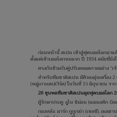
ก่อนหน้านี้ สเปน เข้าสู่ฟุตบอลโลกมาแล้ว
ตั้งแต่เข้าบอลโลกหนแรก ปี 1934 สมัยที่ยังใช้
ตรงกันข้ามกับคู่ปรับตลอดกาลอย่าง “เจ
สำหรับทีมชาติสเปน มีคิวลงอุ่นเครื่อง 
(หมู่เกาะเคปเวิร์ด) ในวันที่ 15 มิถุนายน จ
26 ขุนพลทีมชาติสเปนลุยฟุตบอลโลก 
ผู้รักษาประตู: อูไน ซิม่อน (แอธเลติก บิล
กองหลัง: มาร์ก กูกูเรย่า (เชลซี), อเลฆาน