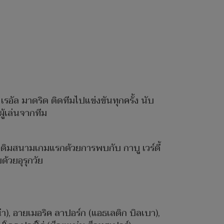
 เรอัล มาดริด ติดทีมไปแข่งขันทุกครั้ง นับ
ผู้เล่นจากทีม
ะเดิมสนามเกมแรกด้วยการพบกับ กาบู เวร์ดี้
ด้วยอุรุกวัย
โลน่า), อายเมอริค ลาปอร์ก (แอธเลติก บิลเบา),