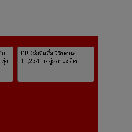
‘สเปน’แชมป์โลก!‘ตอร์เรส’ซัดชัยต่อเวลาโค่นอาร์
เจนติน่า1-0
ับ
DBDจ่อขีดชื่อนิติบุคคล
พุ่ง
11,234รายสู่สถานะร้าง