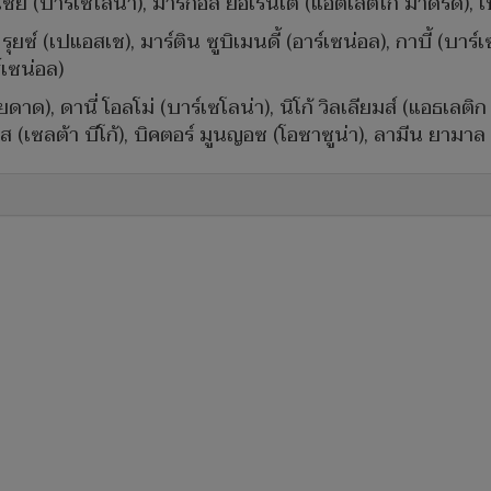
์เซีย (บาร์เซโลน่า), มาร์กอส ยอเรนเต้ (แอตเลติโก มาดริด), 
ยซ์ (เปแอสเช), มาร์ติน ซูบิเมนดี้ (อาร์เซน่อล), กาบี้ (บาร์เซ
์เซน่อล)
าด), ดานี่ โอลโม่ (บาร์เซโลน่า), นิโก้ วิลเลียมส์ (แอธเลติก บ
ส (เซลต้า บีโก้), บิคตอร์ มูนญอซ (โอซาซูน่า), ลามีน ยามาล 