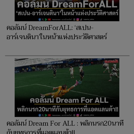
คอลัมน์ DreamForALL: ‘สเปน-
อาร์เจนตินา’ในหน้าแห่งประวัติศาสตร์
คอลัมน์ Dream For ALL : พลิกนรก20นาที
กับยุทธการที่แอตแลนต้า!!