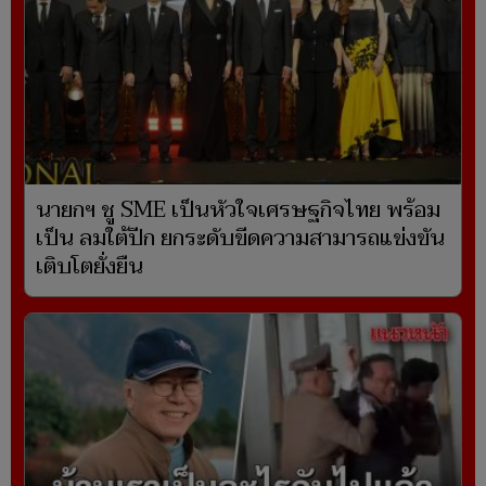
นายกฯ ชู SME เป็นหัวใจเศรษฐกิจไทย พร้อม
เป็น ลมใต้ปีก ยกระดับขีดความสามารถแข่งขัน
เติบโตยั่งยืน