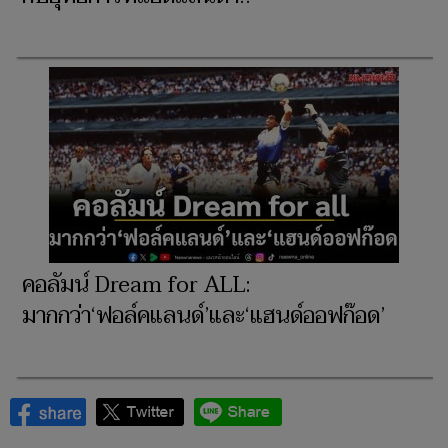
คอลัมน์ Dream for ALL:
มากกว่า‘ฟอล์คแลนด์’และ‘แฮนด์ออฟก๊อด’