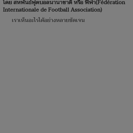
โดย สหพันธ์ฟุตบอลนานาชาติ หรือ ฟีฟ่า(Fédération
Internationale de Football Association)
เราเห็นอะไรได้อย่างหลายชัดเจน