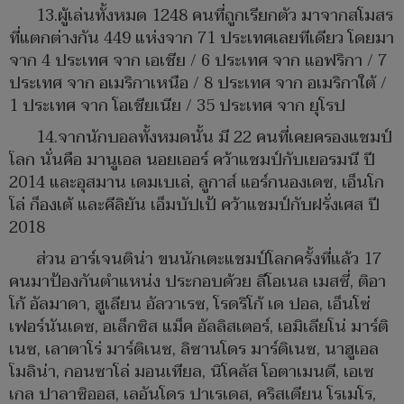
13.ผู้เล่นทั้งหมด 1248 คนที่ถูกเรียกตัว มาจากสโมสร
ที่แตกต่างกัน 449 แห่งจาก 71 ประเทศเลยทีเดียว โดยมา
จาก 4 ประเทศ จาก เอเชีย / 6 ประเทศ จาก แอฟริกา / 7
ประเทศ จาก อเมริกาเหนือ / 8 ประเทศ จาก อเมริกาใต้ /
1 ประเทศ จาก โอเชียเนีย / 35 ประเทศ จาก ยุโรป
14.จากนักบอลทั้งหมดนั้น มี 22 คนที่เคยครองแชมป์
โลก นั่นคือ มานูเอล นอยเออร์ คว้าแชมป์กับเยอรมนี ปี
2014 และอุสมาน เดมเบเล่, ลูกาส์ แอร์กนองเดซ, เอ็นโก
โล่ ก็องเต้ และคีลิยัน เอ็มบัปเป้ คว้าแชมป์กับฝรั่งเศส ปี
2018
ส่วน อาร์เจนติน่า ขนนักเตะแชมป์โลกครั้งที่แล้ว 17
คนมาป้องกันตำแหน่ง ประกอบด้วย ลีโอเนล เมสซี่, ติอา
โก้ อัลมาดา, ฮูเลียน อัลวาเรซ, โรดริโก้ เด ปอล, เอ็นโซ่
เฟอร์นันเดซ, อเล็กซิส แม็ค อัลลิสเตอร์, เอมิเลียโน่ มาร์ติ
เนซ, เลาตาโร่ มาร์ติเนซ, ลิซานโดร มาร์ติเนซ, นาฮูเอล
โมลิน่า, กอนซาโล่ มอนเทียล, นิโคลัส โอตาเมนดี, เอเซ
เกล ปาลาซิออส, เลอันโดร ปาเรเดส, คริสเตียน โรเมโร,