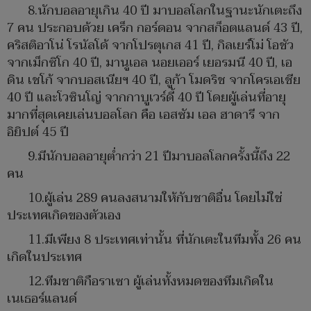
8.นักบอลอายุเกิน 40 ปี มาบอลโลกในฐานะนักเตะถึง
7 คน ประกอบด้วย เคร็ก กอร์ดอน จากสก็อตแลนด์ 43 ปี,
คริสติอาโน่ โรนัลโด้ จากโปรตุเกส 41 ปี, กิลเยร์โม่ โอชัว
จากเม็กซิโก 40 ปี, มานูเอล นอยเออร์ เยอรมนี 40 ปี, เอ
ดิน เชโก้ จากบอสเนียฯ 40 ปี, ลูก้า โมดริช จากโครเอเชีย
40 ปี และโวซินโญ่ จากกาบูเวร์ดี้ 40 ปี โดยผู้เล่นที่อายุ
มากที่สุดเคยเล่นบอลโลก คือ เอสซัม เอล ฮาดารี จาก
อิยิปต์ 45 ปี
9.มีนักบอลอายุต่ำกว่า 21 ปีมาบอลโลกครั้งนี้ถึง 22
คน
10.ผู้เล่น 289 คนลงสนามให้กับชาติอื่น โดยไม่ใช่
ประเทศเกิดของตัวเอง
11.มีเพียง 8 ประเทศเท่านั้น ที่นักเตะในทีมทั้ง 26 คน
เกิดในประเทศ
12.ทีมชาติกือราเซา ผู้เล่นทั้งหมดของทีมเกิดใน
เนเธอร์แลนด์