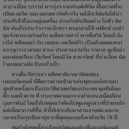
นาธาเนี่ยล บราวน์ ดาวรุ่งจากแฟรงค์เฟิร์ต มีโอกาสที่จะ
เบียด เดวิด รอม ออกสตาร์ทตัวจริง หลังโชว์ฟอร์มได้น่า
ประทับใจในเกมอุ่นเครื่อง ส่วนกัปตันทีมอย่าง โยชัว คิม
มิช ต้องไปประจำการแบ็กขวา ตรงกลางใช้ เฟลิกซ์ เมช่า
คุมจังหวะเกมร่วมกับ อเล็คซานดาร์ พาฟโลวิช โดยมี อัง
เจโล่ ชตีลเลอร์ กับ เลออน กอเร็ตซ์ก้า เป็นตัวสอดแทรก
แนวรุกวาง เลรอย ซาเน่ ประสานงานกับ จามาล มูเซียล่า
และฟลอเรียน เวียร์ตซ์ โดยมี ไค ฮาแวร์ตซ์ ที่น่าเบียด นิค
โวลเทอมาเด้อ ยืนหน้าเป้า
ทางฝั่ง กือราเซา อดีตชาติอาณานิคมของ
เนเธอร์แลนด์ นี่คือการผ่านเข้ามาเล่นฟุตบอลโลกรอบ
สุดท้ายครั้งแรกในประวัติศาสตร์ของประเทศ คุมทีมโดย
ดิ๊ก แอตโวคาท ที่ ประกาศลาออกจากตำแหน่งเมื่อเดือน
กุมภาพันธ์ โดยให้เหตุผลว่าต้องไปดูแลลูกสาวที่ป่วยหนัก
แต่เมื่ออาการดีขึ้น ทำให้เขากลับมาสานงานต่อ และจะ
กลายเป็นกุนซืออายุมากที่สุดคุมบอลโลกด้วยวัย 78 ปี
ขุมกำลังชุดนี้ส่วนใหญ่เกิดและเติบที่เนเธอร์แลนด์