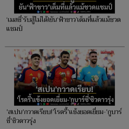
‘เมสซี่’รับสู้ไม่ได้!ยัน‘ฟ้าขาว’เต็มที่แล้วแม้ชวด
แชมป์
'สเปน'กวาดเรียบ!'โรดรี้'แข้งยอดเยี่ยม-'กูบาร์
ซี่'ซิวดาวรุ่ง