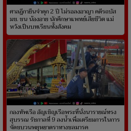
ศาลฎีกายืนจำคุก 2 ปี ไม่รอลงอาญา คดีรถบัส
มข. ชน น้องอาย นักศึกษาแพทย์เสียชีวิต แม่
หวังเป็นบทเรียนทั้งสังคม
กองทัพเรือ อัญเชิญเรือพระที่นั่งนารายณ์ทรง
สุบรรณ รัชกาลที่ 9 ลงน้ำเพื่อเตรียมการในการ
จัดขบวนพยุหยาตราทางชลมารค