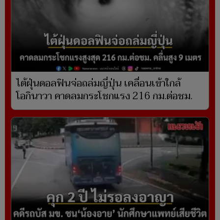
ไต้ฝุ่นดอลฟินจ่อถล่มญี่ปุ่น เคลื่อนเข้าใกล้
โอกินาวา คาดลมกระโชกแรง 216 กม.ต่อชม.