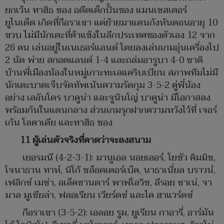
ยกเว้น ทาฮิธ ชอง อดีตเด็กปั้นของ แมนเชสเตอร์
ยูไนเต็ด เกิดที่กือราเซา แต่ย้ายมาแดนกังหันตอนอายุ 10
ขวบ ไม่มีนักเตะที่ค้าแข้งในลีกประเทศของตัวเอง 12 จาก
26 คน เล่นอยู่ในเนเธอร์แลนด์ โดยลงเล่นเกมอุ่นเครื่องไป
2 นัด พ่าย สกอตแลนด์ 1-4 และถล่มอารูบา 4-0 ชาติ
บ้านพี่เมืองน้องในหมู่เกาะทะเลแคริบเบียน สภาพทีมไม่มี
นักเตะบาดเจ็บจัดทัพเน้นความรัดกุม 3-5-2 คู่พี่น้อง
อย่าง เลอันโดร บาคูน่า และจูนินโญ่ บาคูน่า มีโอกาสลง
พร้อมกันในแดนกลาง ส่วนเกมรุกฝากความหวังไว้ที่ เจอร์
เก้น โลคาเดีย และทาฮิธ ชอง
11 ผู้เล่นตัวจริงที่คาดว่าจะลงสนาม
เยอรมนี (4-2-3-1): มานูเอล นอยเออร์, โยชัว คิมมิช,
โจนาธาน ทาห์, นิโก้ ชล็อตเตอร์เบ็ค, นาธาเนี่ยล บราวน์,
เฟลิกซ์ เมช่า, อเล็คซานดาร์ พาฟโลวิช, ลีรอย ซาเน่, จา
มาล มูเซียล่า, ฟลอเรียน เวียร์ตซ์ และไค ฮาแวร์ตซ์
กือราเซา (3-5-2): เอลอย รูม, ยูเรียน กาอารี่, อาร์มัน