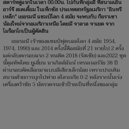
สตาร์ทคู่แรกในเวลา 00.00น. ไปกันที่กลุ่มอี ที่สนามเอ็น
อาร์จี สเตเดี้ยม ในเท็กซัส ประเทศสหรัฐอเมริกา “อินทรี
เหล็ก” เยอรมนี แชมป์โลก 4 สมัย จะพบกับ กือราเซา
น้องใหม่จากอเมริกาเหนือ โดยมี จาลาล จาเยด จาก
โมร็อกโกเป็นผู้ตัดสิน
เยอรมนี เจ้าของแชมป์ฟุตบอลโลก 4 สมัย 1954,
1974, 1990) และ 2014 ครั้งนี้คือสมัยที่ 21 หายไป 2 ครั้ง
แต่กลับตกรอบแรก 2 หนติด 2018 (รัสเซีย) และ2022 ชุด
นี้คุมทัพโดย ยูเลี่ยน นาเกิลส์มันน์ เทรนเนอร์วัย 38 ปี
ผ่านรอบคัดเลือกมาแบบมีเสียวเล็กน้อย เพราะประเดิม
สนามด้วยการบุกไปพ่าย สโลวะเกีย 0-2 หลังจากนั้นเร่ง
เครื่องคว้าชัย 5 นัดรวดจนเข้าป้ายเป็นที่หนึ่งของกลุ่ม