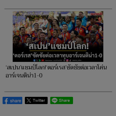
‘สเปน’แชมป์โลก!‘ตอร์เรส’ซัดชัยต่อเวลาโค่น
อาร์เจนติน่า1-0