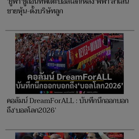
'ยูฟ่า'ขู่ถอนทัพเตะบอลโลก!หลัง'ฟีฟ่า'ล้ำเส้น
ขายหุ้น-ตั้งบริษัทลูก
คอลัมน์ DreamForALL : บันทึกนึกออกบอก
ถึง‘บอลโลก2026’