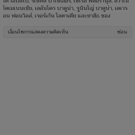
โด้ โอบิสโป, รีเชดลี่ บาโซเออร์, เชเรล ฟลอรานุส, ลิวาโน่
โคเมเนนเซีย, เลอันโดร บาคูน่า, จูนินโญ่ บาคูน่า, เดเวร
อน ฟอนวิลล์, เจอร์เก้น โลคาเดีย และทาฮิธ ชอง
เงื่อนไขการแสดงความคิดเห็น
ซ่อน