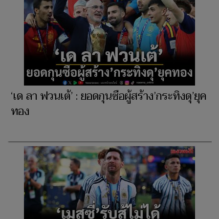
‘เด ลา ฟวนเต้’ : ยอดกุนซือผู้สร้าง’กระทิงดุ’ยุค
ทอง