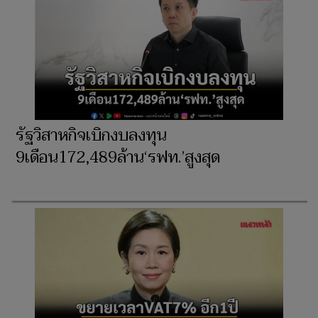
รัฐวิสาหกิจเบิกงบลงทุน
9เดือน172,489ล้าน‘รฟท.’สูงสุด