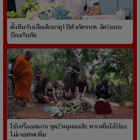
ตั้งทีมจับเสือเด็กอายุ1ปีตัวกัดจนท. งัด5แผน
ป้องกันภัย
ใช้เครื่องสแกน ขุด2หลุมสงสัย หาเหยื่อไอ้ป๋อง
ไม่เจอศพเพิ่ม