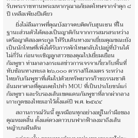
รับพระราชทานพระมหากรุณาอภัยลดโทษจากจำคุก ๘
ปี เหลือเพียงปีเดียว
ยิ่งไม่ลืมภาพที่คุณบังอาจคบคิดกับฮุนเซน ที่ใน
ฐานะส่วนตัวได้ดองเป็นญาติกันจากการสมรสระหว่าง
เครือญาติสองตระกูล ให้รีบเดินทางมาเยี่ยมคุณขณะยัง
เป็นนักโทษที่เพิ่งได้รับการพักโทษกลับไปอยู่ที่บ้านได้
ไม่กี่วัน ก่อนจะเชิญลูกสาวของคุณไปเยี่ยมเยือน
กัมพูชา ท่ามกลางกระแสข่าวการเจรจาเกี่ยวกับพื้นที่
ทับซ้อนทางทะเล ๒๖,๐๐๐ ตารางกิโลเมตร ระหว่าง
ไทยกับกัมพูชาที่เต็มไปด้วยทรัพยากรก๊าซธรรมชาติ
อันมหาศาลที่คุณเคยไปทำ MOU ที่เป็นประโยชน์แก่
กัมพูชา และรับรองเส้นเขตแดนกัมพูชาที่ลากผ่ากลาง
เกาะกูดของไทยเอาไว้ตั้งแต่ปี พ.ศ. ๒๕๔๔
สถานการณ์วันนี้ ดูเหมือนทุกอย่างอยู่ในกำมือของ
คุณหมดสิ้น ตั้งแต่ดวงดาวบนฟากฟ้าลงมาถึงเส้น
หญ้าบนผืนดิน