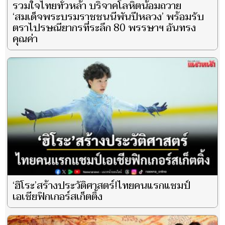
รวมใจไทยทั่วหล้า บริจาคโลหิตน้อมถวาย
‘สมเด็จพระบรมราชชนนีพันปีหลวง’ พร้อมรับ
ตราไปรษณียากรที่ระลึก 80 พรรษาฯ อันทรง
คุณค่า
‘ฮิโระ’สร้างประวัติศาสตร์!ไทยคนแรกแชมป์
เอเชียฟิกเกอร์สเก็ตติ้ง