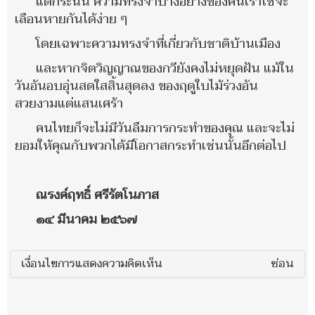
แต่กระนั้น ความทรงจำบางอย่างของคนเราใช่จะ
เลือนหายกันได้ง่าย ๆ
โดยเฉพาะความทรงจำที่เกี่ยวกับชาติบ้านเมือง
และหากจิตวิญญาณของกวียังคงไม่หยุดฝัน แม้ใน
วันอันอบอุ่นสดใสสิ้นสุดลง ของฤดูใบไม้ร่วงอัน
สวยงามแต่แสนเศร้า
คนไทยก็จะไม่มีวันลืมการกระทำของคุณ และจะไม่
ยอมให้คุณกับพวกได้มีโอกาสกระทำเช่นนั้นอีกต่อไป
ณรงค์ฤทธิ์ ศรีรัตโนภาส
๑๔ มีนาคม ๒๕๖๗
เงื่อนไขการแสดงความคิดเห็น
ซ่อน