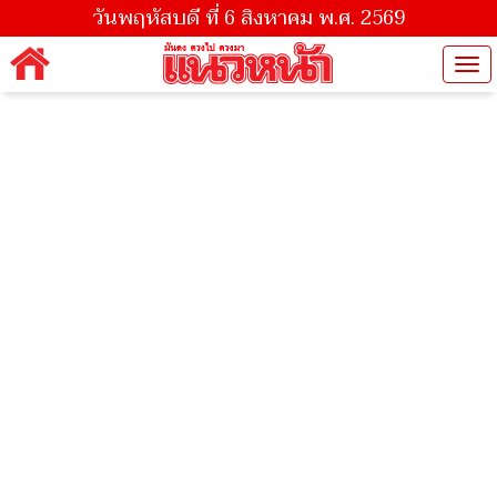
วันพฤหัสบดี ที่ 6 สิงหาคม พ.ศ. 2569
Tog
nav