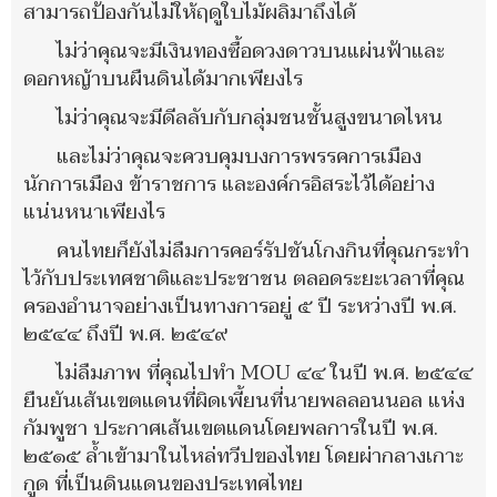
สามารถป้องกันไม่ให้ฤดูใบไม้ผลิมาถึงได้
ไม่ว่าคุณจะมีเงินทองซื้อดวงดาวบนแผ่นฟ้าและ
ดอกหญ้าบนผืนดินได้มากเพียงไร
ไม่ว่าคุณจะมีดีลลับกับกลุ่มชนชั้นสูงขนาดไหน
และไม่ว่าคุณจะควบคุมบงการพรรคการเมือง
นักการเมือง ข้าราชการ และองค์กรอิสระไว้ได้อย่าง
แน่นหนาเพียงไร
คนไทยก็ยังไม่ลืมการคอร์รัปชันโกงกินที่คุณกระทำ
ไว้กับประเทศชาติและประชาชน ตลอดระยะเวลาที่คุณ
ครองอำนาจอย่างเป็นทางการอยู่ ๕ ปี ระหว่างปี พ.ศ.
๒๕๔๔ ถึงปี พ.ศ. ๒๕๔๙
ไม่ลืมภาพ ที่คุณไปทำ MOU ๔๔ ในปี พ.ศ. ๒๕๔๔
ยืนยันเส้นเขตแดนที่ผิดเพี้ยนที่นายพลลอนนอล แห่ง
กัมพูชา ประกาศเส้นเขตแดนโดยพลการในปี พ.ศ.
๒๕๑๕ ล้ำเข้ามาในไหล่ทวีปของไทย โดยผ่ากลางเกาะ
กูด ที่เป็นดินแดนของประเทศไทย