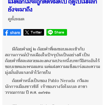
แม้ดอกไม้จะถูกตัดหมดไป ฤดูใบไม้ผลิก็
ยังจะมาถึง
ดูทั้งหมด
มีถ้อยคำอยู่ ๒ ถ้อยคำที่ผมชอบและเข้ากับ
สถานการณ์บ้านเมืองในปัจจุบันเป็นอย่างดี เป็น
ถ้อยคำที่สละสลวยและงดงามประหนึ่งบทกวีอิสระอันไร้
ขอบเขตและพรมแดน แต่แฝงความแข็งแกร่งและความ
มุ่งมั่นอันแรงกล้าไว้ภายใน
ถ้อยคำหนึ่งเป็นของ Pablo Neruda กวีและ
นักการเมืองชาวชิลี เจ้าของรางวัลโนเบล สาขา
วรรณกรรม ปี ค.ศ. ๑๙๗๑