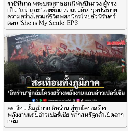
ราชินีนาถ พระบรมราชชนนีพันปีหลวง ผู้ทรง
เป็น ‘แม่’ และ ‘รอยยิ้มแห่งแผ่นดิน’ จุดประกาย
ความสว่างไสวแก่ชีวิตพสกนิกรไทยชั่วนิรันดร์
ตอน ‘She is My Smile’ EP.3
สะเทือนทั้งภูมิภาค อิหร่าน ขู่ทุบโครงสร้าง
พลังงานแถบอ่าวเปอร์เซีย หากสหรัฐกล้าเปิดฉาก
ถล่ม