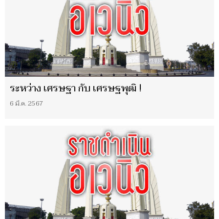
ระหว่าง เศรษฐา กับ เศรษฐพุฒิ !
6 มี.ค. 2567