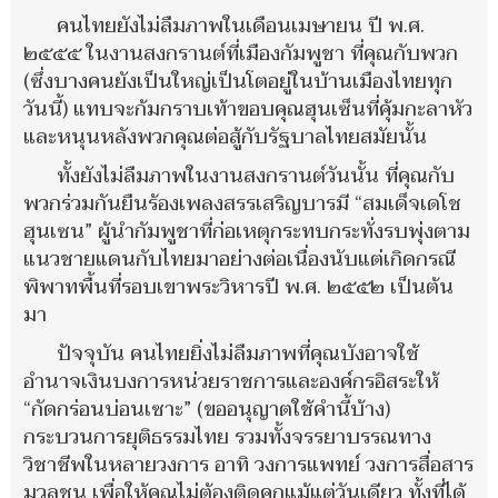
คนไทยยังไม่ลืมภาพในเดือนเมษายน ปี พ.ศ.
๒๕๕๕ ในงานสงกรานต์ที่เมืองกัมพูชา ที่คุณกับพวก
(ซึ่งบางคนยังเป็นใหญ่เป็นโตอยู่ในบ้านเมืองไทยทุก
วันนี้) แทบจะก้มกราบเท้าขอบคุณฮุนเซ็นที่คุ้มกะลาหัว
และหนุนหลังพวกคุณต่อสู้กับรัฐบาลไทยสมัยนั้น
ทั้งยังไม่ลืมภาพในงานสงกรานต์วันนั้น ที่คุณกับ
พวกร่วมกันยืนร้องเพลงสรรเสริญบารมี “สมเด็จเดโช
ฮุนเซน” ผู้นำกัมพูชาที่ก่อเหตุกระทบกระทั่งรบพุ่งตาม
แนวชายแดนกับไทยมาอย่างต่อเนื่องนับแต่เกิดกรณี
พิพาทพื้นที่รอบเขาพระวิหารปี พ.ศ. ๒๕๕๒ เป็นต้น
มา
ปัจจุบัน คนไทยยิ่งไม่ลืมภาพที่คุณบังอาจใช้
อำนาจเงินบงการหน่วยราชการและองค์กรอิสระให้
“กัดกร่อนบ่อนเซาะ” (ขออนุญาตใช้คำนี้บ้าง)
กระบวนการยุติธรรมไทย รวมทั้งจรรยาบรรณทาง
วิชาชีพในหลายวงการ อาทิ วงการแพทย์ วงการสื่อสาร
มวลชน เพื่อให้คุณไม่ต้องติดคุกแม้แต่วันเดียว ทั้งที่ได้