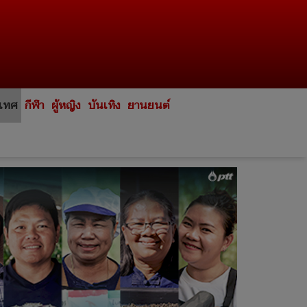
ะเทศ
กีฬา
ผู้หญิง
บันเทิง
ยานยนต์