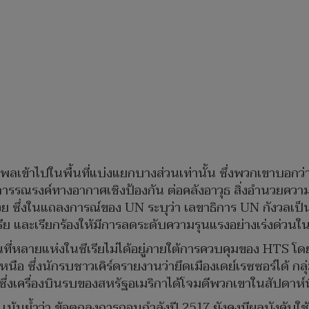
พลเข้าไปในพื้นที่แบ่งแยกบางส่วนเท่านั้น ซึ่งพวกเขาบอก
การรณรงค์ทางอากาศเชิงป้องกัน ต่อคลังอาวุธ สิ่งอำนวยค
วย ซึ่งในแถลงการณ์ของ UN ระบุว่า เลขาธิการ UN กังวลเป
ย และเรียกร้องให้มีการลดระดับความรุนแรงอย่างเร่งด่วนในทุ
ที่หลายแห่งในซีเรียไม่ได้อยู่ภายใต้การควบคุมของ HTS โดยย
ือ ซึ่งนักรบชาวเคิร์ดรายงานว่ายึดเมืองเดย์เรซซอร์ได้ กลุ
ซึ่งเครื่องบินรบของสหรัฐอเมริกาได้โจมตีพวกเขาในสัปดาห์นี
้นย้ำว่า ข้อตกลงการถอนกำลังปี 2517 ยังคงมีผลบังคับใช้