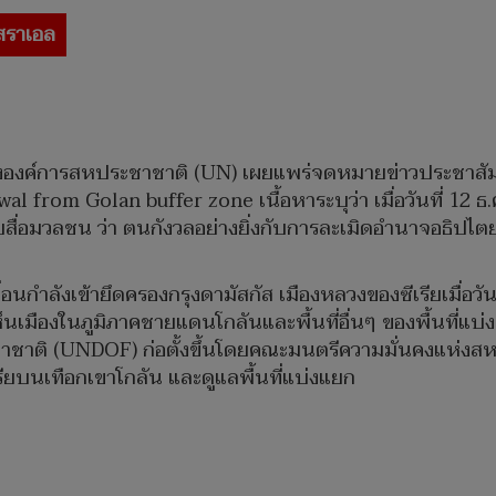
ิสราเอล
ององค์การสหประชาชาติ (UN) เผยแพร่จดหมายข่าวประชาสัมพ
l from Golan buffer zone เนื้อหาระบุว่า เมื่อวันที่ 12 ธ
สื่อมวลชน ว่า ตนกังวลอย่างยิ่งกับการละเมิดอำนาจอธิปไต
ลื่อนกำลังเข้ายึดครองกรุงดามัสกัส เมืองหลวงของซีเรียเมื่อว
เห็นเมืองในภูมิภาคชายแดนโกลันและพื้นที่อื่นๆ ของพื้นที่แบ่ง
าติ (UNDOF) ก่อตั้งขึ้นโดยคณะมนตรีความมั่นคงแห่งสหป
ียบนเทือกเขาโกลัน และดูแลพื้นที่แบ่งแยก