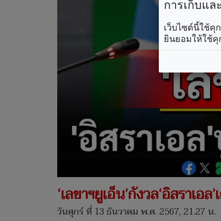
การเก็บและใ
เว็บไซต์นี้ใช้
ยินยอมให้ใช้คุ
‘เลขาฯยูเอ็น’กังวล‘อิสราเอล’เ
วันศุกร์ ที่ 13 ธันวาคม พ.ศ. 2567, 21.27 น.