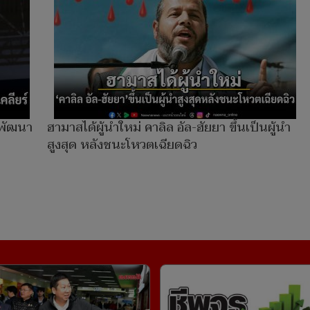
กพัฒนา
ฮามาสได้ผู้นำใหม่ คาลิล อัล-ฮัยยา ขึ้นเป็นผู้นำ
สูงสุด หลังชนะโหวตเฉียดฉิว