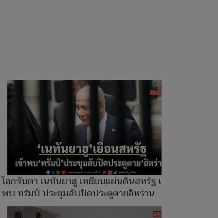
โลกจับตา เนทันยาฮู เหยียบแผ่นดินสหรัฐ เข้า
พบ ทรัมป์ ประชุมลับปิดประตูตายอิหร่าน