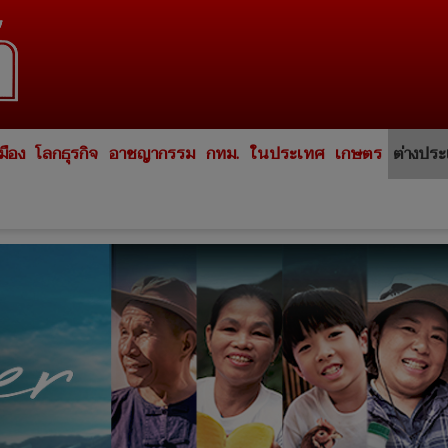
มือง
โลกธุรกิจ
อาชญากรรม
กทม.
ในประเทศ
เกษตร
ต่างปร