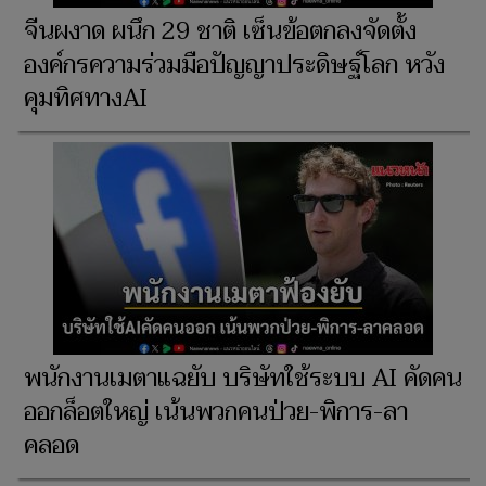
จีนผงาด ผนึก 29 ชาติ เซ็นข้อตกลงจัดตั้ง
องค์กรความร่วมมือปัญญาประดิษฐ์โลก หวัง
คุมทิศทางAI
พนักงานเมตาแฉยับ บริษัทใช้ระบบ AI คัดคน
ออกล็อตใหญ่ เน้นพวกคนป่วย-พิการ-ลา
คลอด