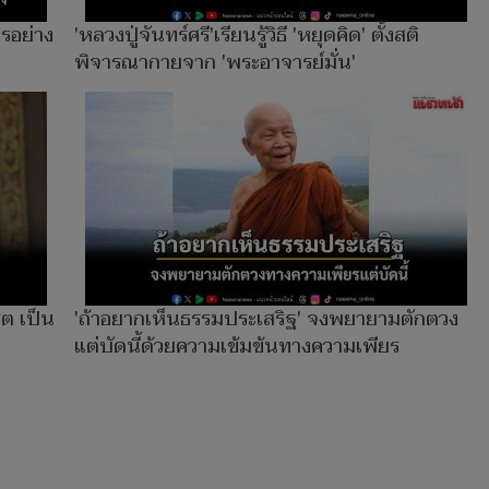
ารอย่าง
'หลวงปู่จันทร์ศรี'เรียนรู้วิธี 'หยุดคิด' ตั้งสติ
พิจารณากายจาก 'พระอาจารย์มั่น'
ิต เป็น
'ถ้าอยากเห็นธรรมประเสริฐ' จงพยายามตักตวง
แต่บัดนี้ด้วยความเข้มข้นทางความเพียร