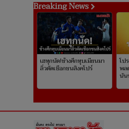
Breaking News
เฮทุกนัด!ช้างศึกทุบเมียนมา
โปร
ลิ่วตัดเชือกชนสิงคโปร์
พลตร
นัน