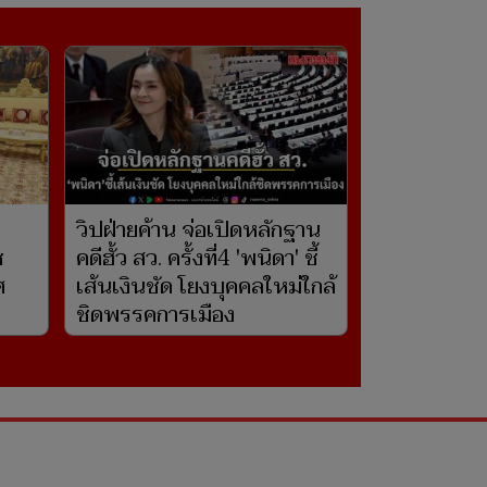
วิปฝ่ายค้าน จ่อเปิดหลักฐาน
ช
คดีฮั้ว สว. ครั้งที่4 'พนิดา' ชี้
ศ
เส้นเงินชัด โยงบุคคลใหม่ใกล้
ชิดพรรคการเมือง