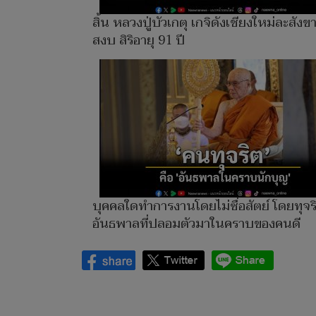
สิ้น หลวงปู่บัวเกตุ เกจิดังเชียงใหม่ละสังข
สงบ สิริอายุ 91 ปี
บุคคลใดทำการงานโดยไม่ซื่อสัตย์ โดยทุจร
อันธพาลที่ปลอมตัวมาในคราบของคนดี