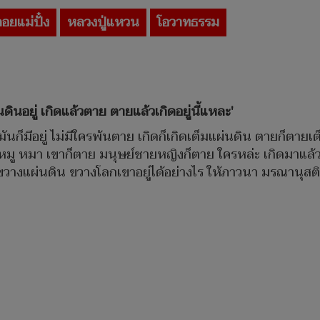
ดอยแม่ปั๋ง
หลวงปู่แหวน
โอวาทธรรม
ดินอยู่ เกิดแล้วตาย ตายแล้วเกิดอยู่นี้แหละ'
ก็มีอยู่ ไม่มีใครพ้นตาย เกิดก็เกิดเต็มแผ่นดิน ตายก็ตายเต็ม
 หมู หมา เขาก็ตาย มนุษย์ชายหญิงก็ตาย ใครหล่ะ เกิดมาแล้ว
 ขวางแผ่นดิน ขวางโลกเขาอยู่ได้อย่างไร ให้ภาวนา มรณานุสติอ