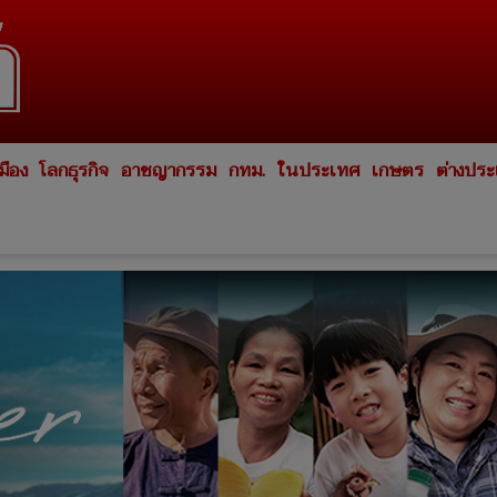
มือง
โลกธุรกิจ
อาชญากรรม
กทม.
ในประเทศ
เกษตร
ต่างปร