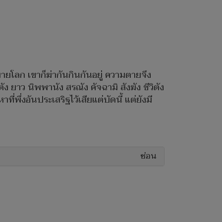
บายโลก เขาก็ฆ่ากันกินกันอยู่ ความตายจึง
ิตัง ยาว นิพพานัง สรณัง คัจฉามิ สังฆัง ชีวิตัง
พึ่งอันประเสริฐไว้เสียแต่บัดนี้ แต่ยังมี
ซ่อน