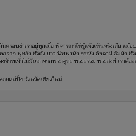
ครอบงำเราอยู่ทุกเมื่อ พิจารณาให้รู้แจ้งเห็นจริงเสีย แม้อ
มีนอกจาก พุทธัง ชีวิตัง ยาว นิพพานัง สรณัง คัจฉามิ ธัมมัง ชีว
ของข้าพเจ้าไม่มีนอกจากพระพุทธ พระธรรม พระสงฆ์ เราต้องหาที่
ยแม่ปั๋ง จังหวัดเชียงใหม่