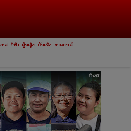
ะเทศ
กีฬา
ผู้หญิง
บันเทิง
ยานยนต์