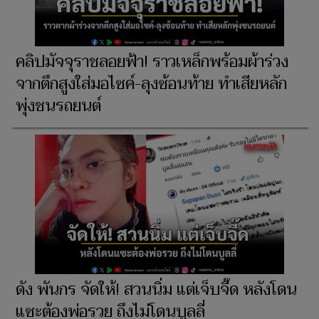
คลิปมัจจุราชลอยฟ้า! ราวเหล็กพร้อมผ้าร่วง
จากตึกสูงใส่มอไซค์-ลุงซ้อนท้าย ทำเสียหลัก
พุ่งชนรถยนต์
ดัง พันกร จัดให้! สวนนิ่ม แต่เจ็บจี๊ด หลังโดน
แซะต้องพ่อรวย ถึงไม่โดนบูลลี่