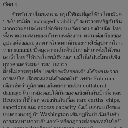
เรื่อย ๆ
สำหรับไทยโดยเฉพาะ สรุปให้คมที่สุดได้ว่า ไทยมีผล
ประโยชน์ต่อ “managed stability” ระหว่างสหรัฐกับจีน
มากกว่าผลประโยชน์ต่อชัยชนะเด็ดขาดของฝ่ายใด. ไทย
พึ่งพาความสงบของเส้นทางพลังงาน, ความต่อเนื่องของ
อุปสงค์ส่งออก, และการไม่แตกหักของห่วงโซ่อุปทานโลก.
หาก summit นี้พยุงความสัมพันธ์มหาอำนาจไม่ให้ไหล
ลงเร็ว ไทยก็ได้ประโยชน์เชิงเวลา แม้ไม่ได้ประโยชน์เชิง
ยุทธศาสตร์ระยะยาวแบบถาวร
สิ่งที่ไม่ควรสรุปคือ “เอเชียตะวันออกเฉียงใต้จะชนะจาก
การเหยียบเรือสองแคมได้ตลอดไป” เพราะ Fulcrum
เตือนชัดว่าภูมิภาคเองก็เคยกลายเป็น collateral
damage ในการยิงตอบโต้กันของวอชิงตันกับปักกิ่ง และ
Reuters ก็ชี้ว่าการแข่งขันกันเรื่อง rare earths, chips,
sanctions และ excess capacity ยังเป็นส่วนหนึ่งของ
เกมต่อรองอยู่ ถ้า Washington เข้มกฎถิ่นกำเนิดสินค้า
การสวนทานการเลี่ยงภาษี หรือกฎการส่งออกเทคโนโลยี