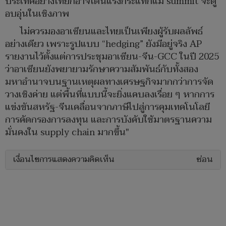
ประเทศอย่างไทยก็อาจโดนแรงกระแทกแม้ summit จะดู
อบอุ่นในเชิงภาพ
ไม่ควรมองอาเซียนและไทยเป็นเพียงผู้รับผลลัพธ์
อย่างเดียว เพราะรูปแบบ “hedging” ยังมีอยู่จริง AP
รายงานไว้ตั้งแต่การประชุมอาเซียน-จีน-GCC ในปี 2025
ว่าอาเซียนยังพยายามรักษาความสัมพันธ์กับทั้งสอง
มหาอำนาจบนฐานเหตุผลทางเศรษฐกิจมากกว่าการจัด
วางเชิงค่าย แต่พื้นที่แบบนี้จะยิ่งแคบลงเรื่อย ๆ หากการ
แข่งขันสหรัฐ-จีนเคลื่อนจากภาษีไปสู่การคุมเทคโนโลยี
การคัดกรองการลงทุน และการบังคับใช้มาตรฐานความ
มั่นคงใน supply chain มากขึ้น"
เงื่อนไขการแสดงความคิดเห็น
ซ่อน