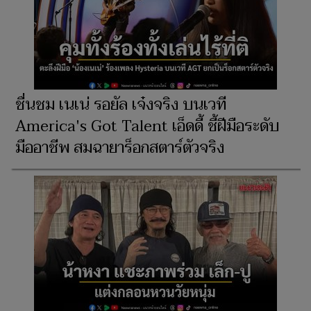
ชื่นชม เนเน่ รอยัล เจ๋งจริง บนเวที
America's Got Talent เอ็ดดี้ ชี้ฝีมือระดับ
มืออาชีพ สมฉายาร็อกสตาร์ตัวจริง