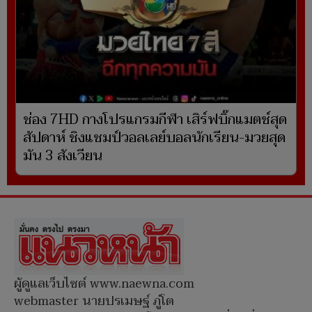
ช่อง 7HD กางโปรแกรมกีฬา เสิร์ฟบิ๊กแมตช์สุด
สัปดาห์ ชิงแชมป์วอลเลย์บอลนักเรียน-มวยสุด
มัน 3 สังเวียน
ผู้ดูแลเว็บไซต์ www.naewna.com
webmaster นายปรเมษฐ์ ภู่โต