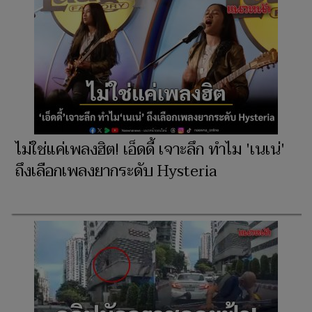
ไม่ใช่แค่เพลงฮิต! เอ็ดดี้ เจาะลึก ทำไม 'เนเน่'
ถึงเลือกเพลงยากระดับ Hysteria