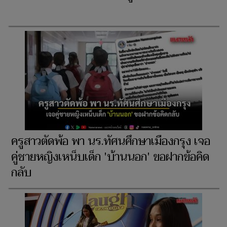
ครูสาวตัดพ้อ พา นร.ทัศนศึกษาเมืองกรุง เจอ
คู่ชายหญิงเหน็บเด็ก 'บ้านนอก' ขอฝากข้อคิด
กลับ