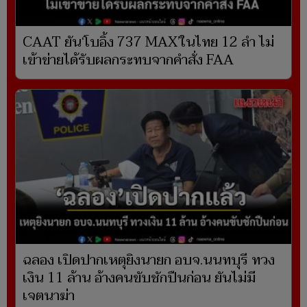
CAAT ยัน‘โบอิ้ง 737 MAX’ในไทย 12 ลำ ไม่
เข้าข่ายได้รับผลกระทบจากคำสั่ง FAA
ฉลอง เปิดปากเหตุยิงนายก อบจ.นนทบุรี ทวง
เงิน 11 ล้าน อ้างคนขับชักปืนก่อน ยันไม่มี
เจตนาฆ่า