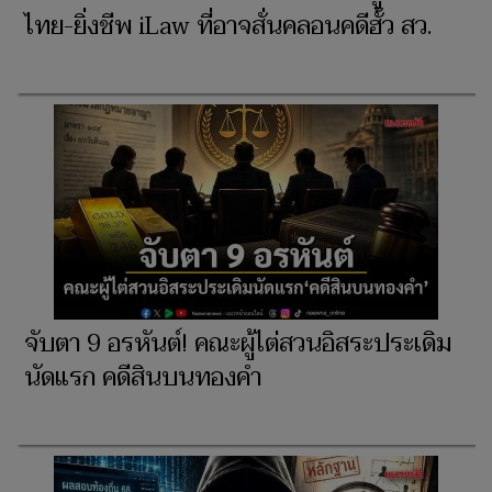
ไทย-ยิ่งชีพ iLaw ที่อาจสั่นคลอนคดีฮั้ว สว.
จับตา 9 อรหันต์! คณะผู้ไต่สวนอิสระประเดิม
นัดแรก คดีสินบนทองคำ