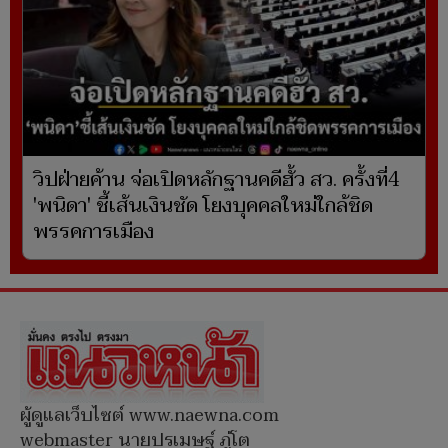
วิปฝ่ายค้าน จ่อเปิดหลักฐานคดีฮั้ว สว. ครั้งที่4
'พนิดา' ชี้เส้นเงินชัด โยงบุคคลใหม่ใกล้ชิด
พรรคการเมือง
ผู้ดูแลเว็บไซต์ www.naewna.com
webmaster นายปรเมษฐ์ ภู่โต