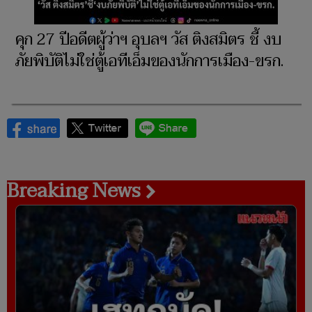
คุก 27 ปีอดีตผู้ว่าฯ อุบลฯ วัส ติงสมิตร ชี้ งบ
ภัยพิบัติไม่ใช่ตู้เอทีเอ็มของนักการเมือง-ขรก.
Breaking News