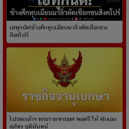
เฮทุกนัด!ช้างศึกทุบเมียนมาลิ่วตัดเชือกชน
สิงคโปร์
โปรดเกล้าฯ พระราชทานยศ พลตรี ให้ พันเอก
สุภัทร ชูตินันทน์