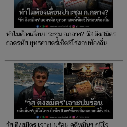
ทำไมต้องเลื่อนประชุม ก.กลาง? วัส ติงสมิตร
ถอดรหัส ยุทธศาสตร์เซ็ตซีโร่สอบท้องถิ่น
วัส ติงสมิตร เจาะปมร้อน คดีหมิ่นฯ ภูมิใจ