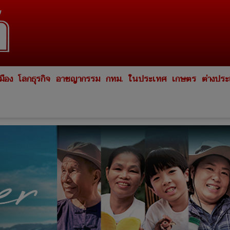
มือง
โลกธุรกิจ
อาชญากรรม
กทม.
ในประเทศ
เกษตร
ต่างปร