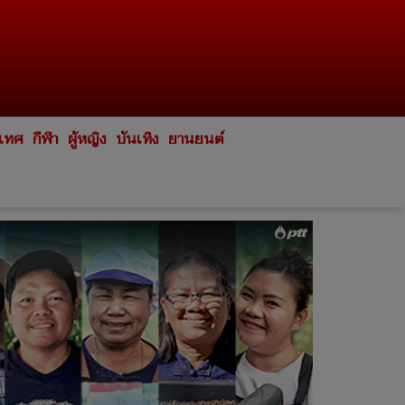
ะเทศ
กีฬา
ผู้หญิง
บันเทิง
ยานยนต์