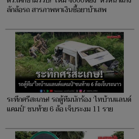
ตร.โคกขามรวบ! ‘ใหม่ 4000ห้อง’ หัวหน้าแก๊ง
ลักล้อรถ สารภาพหาเงินซื้อยาบ้าเสพ
ระทึกศรีสะเกษ! รถตู้ทีมนักร้อง ‘ไทบ้านแลนด์
แคมป์’ ชนท้าย 6 ล้อ เจ็บระงม 11 ราย