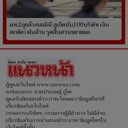
มท.2ลุยล้างนอมินี ภูเก็ตนับ100บริษัท เงิน
สะพัด5พันล้าน รุดสืบสวนขยายผล
ผู้ดูแลเว็บไซต์ www.naewna.com
webmaster นายปรเมษฐ์ ภู่โต
ดูแลรับผิดชอบข่าว/ภาพ/โฆษณา/ข้อมูลอื่นๆที่
เกี่ยวข้องกับเว็บไซต์
กรรมการบริษัทฯ, กรรมการผู้มีอำนาจ ไม่มีส่วน
เกี่ยวข้องกับการนำเสนอข่าว/ภาพ/ข้อมูลใดๆใน
เว็บไซต์ทั้งสิ้น