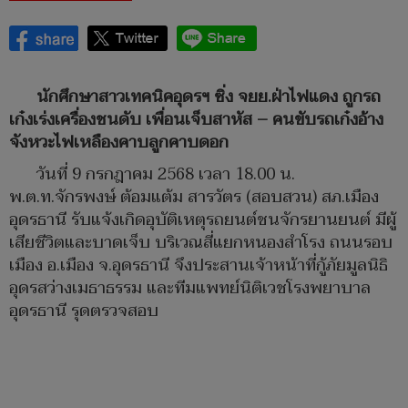
นักศึกษาสาวเทคนิคอุดรฯ ซิ่ง จยย.ฝ่าไฟแดง ถูกรถ
เก๋งเร่งเครื่องชนดับ เพื่อนเจ็บสาหัส – คนขับรถเก๋งอ้าง
จังหวะไฟเหลืองคาบลูกคาบดอก
วันที่ 9 กรกฎาคม 2568 เวลา 18.00 น.
พ.ต.ท.จักรพงษ์ ต้อมแต้ม สารวัตร (สอบสวน) สภ.เมือง
อุดรธานี รับแจ้งเกิดอุบัติเหตุรถยนต์ชนจักรยานยนต์ มีผู้
เสียชีวิตและบาดเจ็บ บริเวณสี่แยกหนองสำโรง ถนนรอบ
เมือง อ.เมือง จ.อุดรธานี จึงประสานเจ้าหน้าที่กู้ภัยมูลนิธิ
อุดรสว่างเมธาธรรม และทีมแพทย์นิติเวชโรงพยาบาล
อุดรธานี รุดตรวจสอบ