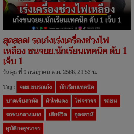
สุดสลด! รถเก๋งเร่งเครื่องช่วงไฟ
เหลือง ชนจยย.นักเรียนเทคนิค ดับ 1
เจ็บ 1
วันพุธ ที่ 9 กรกฎาคม พ.ศ. 2568, 21.53 น.
Tag :
จยย.ชนรถเก๋ง
นักเรียนเทคนิค
บาดเจ็บสาหัส
ฝ่าไฟแดง
ไฟจราจร
รถชน
รถชนกลางแยก
เสียชีวิต
อุดรธานี
อุบัติเหตุจราจร