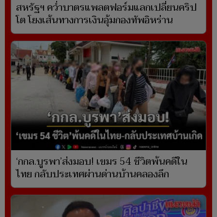
สหรัฐฯ คว่ำบาตรแพลตฟอร์มแลกเปลี่ยนคริป
โต โยงเส้นทางการเงินอุ้มกองทัพอิหร่าน
‘กกล.บูรพา’ส่งมอบ! เขมร 54 ชีวิตพ้นคดีใน
ไทย กลับประเทศผ่านด่านบ้านคลองลึก