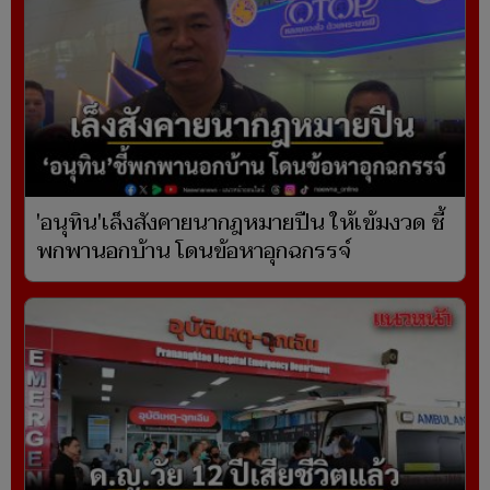
'อนุทิน'เล็งสังคายนากฎหมายปืน ให้เข้มงวด ชี้
พกพานอกบ้าน โดนข้อหาอุกฉกรรจ์