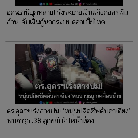
อุดรธานีบุกทลาย! รังระบายเงินแก๊งคอลฯพัน
ล้าน-จับเงินกู้นอกระบบดอกเบี้ยโหด
ตร.อุดรฯเร่งสางปม! ‘หนุ่มปลิดชีพดับคาเตียง’
พบอาวุธ .38 ถูกขยับไปหน้าห้อง