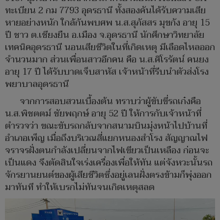
ทะเบียน 2 กม 7793 อุดรธานี ทั้งสองคันได้รับความเสีย
หายอย่างหนัก ใกล้กันพบศพ น.ส.สุภัสสร มุขกัง อายุ 15
ปี ชาว ต.เชียงยืน อ.เมือง จ.อุดรธานี นักศึกษาวิทยาลัย
เทคนิคอุดรธานี นอนเสียชีวิตในที่เกิดเหตุ มีเลือดไหลออก
จำนวนมาก ส่วนเพื่อนสาวอีกคน คือ น.ส.ศิโรรัตน์ คนยง
อายุ 17 ปี ได้รับบาดเจ็บสาหัส เจ้าหน้าที่รีบนำตัวส่งโรง
พยาบาลอุดรธานี
จากการสอบสวนเบื้องต้น ทราบว่าผู้ขับขี่รถเก๋งคือ
น.ส.พิชตตม์ ชัยพฤกษ์ อายุ 52 ปี ให้การกับเจ้าหน้าที่
ตำรวจว่า ขณะขับรถกลับจากสนามบินมุ่งหน้าไปบ้านที่
อำเภอเพ็ญ เมื่อถึงบริเวณสี่แยกหนองสำโรง สัญญาณไฟ
จราจรฝั่งตนกำลังเปลี่ยนจากไฟเขียวเป็นเหลือง ก่อนจะ
เป็นแดง จึงตัดสินใจเร่งเครื่องเพื่อให้ทัน แต่จังหวะนั้นรถ
จักรยานยนต์ของผู้เสียชีวิตซึ่งอยู่เลนฝั่งตรงข้ามก็พุ่งออก
มาทันที ทำให้เบรกไม่ทันจนเกิดเหตุสลด