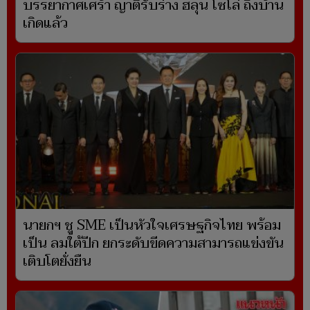
บรรยากาศเศร้า ญาติรับร่าง ฮลุน โซโล่ ถึงบ้าน
เกิดแล้ว
นายกฯ ชู SME เป็นหัวใจเศรษฐกิจไทย พร้อม
เป็น ลมใต้ปีก ยกระดับขีดความสามารถแข่งขัน
เติบโตยั่งยืน