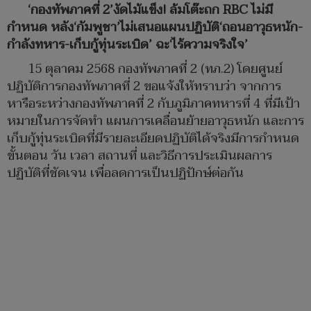
‘กองทัพภาคที่ 2’งัดไม้แข็ง! ล้มโต๊ะถก RBC ไม่มี
กำหนด หลัง‘กัมพูชา’ไม่เสนอแผนปฏิบัติ‘ถอนอาวุธหนัก-
กำลังทหาร-เก็บกู้ทุ่นระเบิด’ ฉะ‘ไร้ความจริงใจ’
15 ตุลาคม 2568 กองทัพภาคที่ 2 (ทภ.2) โดยศูนย์
ปฏิบัติการกองทัพภาคที่ 2 ขอแจ้งให้ทราบว่า จากการ
หารือระหว่างกองทัพภาคที่ 2 กับภูมิภาคทหารที่ 4 ที่มีเป้า
หมายในการจัดทำ แผนการเคลื่อนย้ายอาวุธหนัก และการ
เก็บกู้ทุ่นระเบิดที่มีรายละเอียดปฏิบัติได้จริงมีการกำหนด
ขั้นตอน วัน เวลา สถานที่ และวิธีการประเมินผลการ
ปฏิบัติที่ชัดเจน เพื่อลดการเป็นปฏิปักษ์ต่อกัน