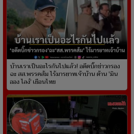
บ้านเราเป็นอะไรกันไปแล้ว! อดีตบิ๊กข่าวกรอง
ฉะ สส.พรรคส้ม ไร้มารยาทเจ้าบ้าน ต้าน 'มิน
ออง ไลง์' เยือนไทย