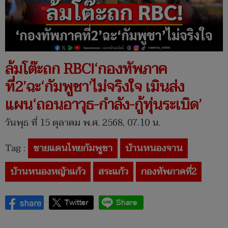
ล้มโต๊ะถก RBC!‘กองทัพภาค
ที่2’ฉะ‘กัมพูชา’ไม่จริงใจ เมินส่ง
แผน‘ถอนอาวุธ-กำลัง-กู้ทุ่นระเบิด’
วันพุธ ที่ 15 ตุลาคม พ.ศ. 2568, 07.10 น.
Tag :
ชายแดนไทยกัมพูชา
บ้านหนองจาน
บ้านหนองหญ้าแก้ว
สระแก้ว
กองทัพภาคที่2