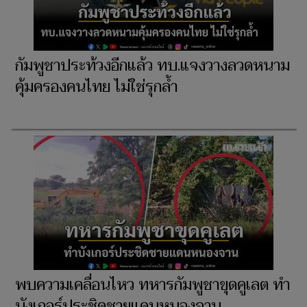
กัมพูชาประท้วงอีกแล้ว ทบ.แจงวางลวดหนาม
คุ้มครองคนไทย ไม่ใช่รุกล้ำ
พบความเคลื่อนไหว ทหารกัมพูชาขุดคูเลต ทำ
บังเกอร์ประชิดชายแดนหนองจาน