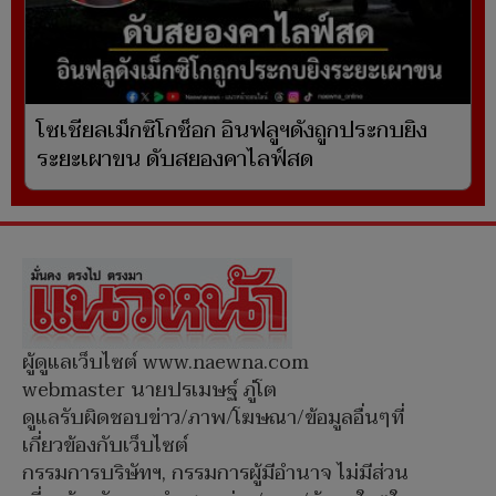
โซเชียลเม็กซิโกช็อก อินฟลูฯดังถูกประกบยิง
ระยะเผาขน ดับสยองคาไลฟ์สด
ผู้ดูแลเว็บไซต์ www.naewna.com
webmaster นายปรเมษฐ์ ภู่โต
ดูแลรับผิดชอบข่าว/ภาพ/โฆษณา/ข้อมูลอื่นๆที่
เกี่ยวข้องกับเว็บไซต์
กรรมการบริษัทฯ, กรรมการผู้มีอำนาจ ไม่มีส่วน