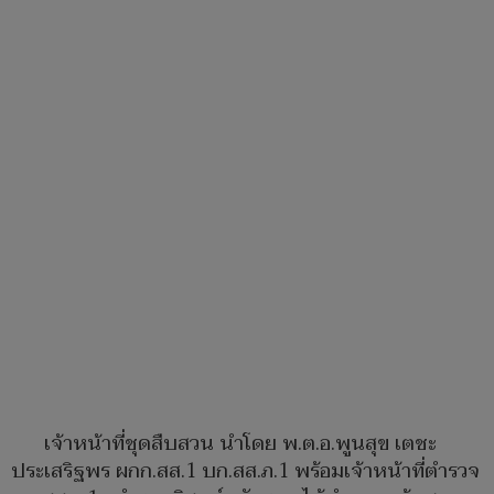
เจ้าหน้าที่ชุดสืบสวน นำโดย พ.ต.อ.พูนสุข เตชะ
ประเสริฐพร ผกก.สส.1 บก.สส.ภ.1 พร้อมเจ้าหน้าที่ตำรวจ