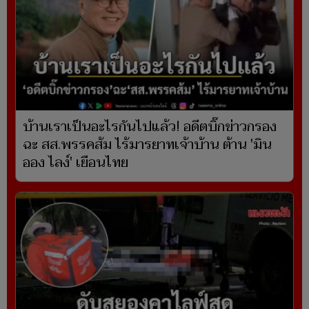
บ้านเราเป็นอะไรกันไปแล้ว! อดีตบิ๊กข่าวกรอง
ฉะ สส.พรรคส้ม ไร้มารยาทเจ้าบ้าน ต้าน 'มิน
ออง ไลง์' เยือนไทย