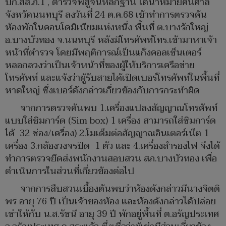
บก.สส.ภ.1 , ตำรวจพิสูจน์หลักฐาน ได้นำหมายค้นศาล
จังหวัดนนทบุรี ลงวันที่ 24 ต.ค.68 เข้าทำการตรวจค้น
ห้องพักในคอนโดมิเนียมแห่งหนึ่ง พื้นที่ ต.บางรักใหญ่
อ.บางบัวทอง จ.นนทบุรี หลังมีโทรศัพท์โทร.เข้ามาหาเจ้า
หน้าที่ตำรวจ โดยมีพฤติการณ์เป็นแก๊งคอลเซ็นเตอร์
หลอกลวงว่าเป็นเจ้าหน้าที่ของผู้ให้บริการเครือข่าย
โทรศัพท์ และแจ้งว่าผู้รับสายได้เปิดเบอร์โทรศัพท์ในพื้นที่
หาดใหญ่ ซึ่งเบอร์ดังกล่าวเกี่ยวข้องกับการกระทำผิด
จากการตรวจค้นพบ 1.เครื่องแปลงสัญญาณโทรศัพท์
แบบใส่ซิมการ์ด (Sim box) 1 เครื่อง สามารถใส่ซิมการ์ด
ได้ 32 ช่อง/เครื่อง) 2.โมเด็มต่อสัญญาณอินเตอร์เน็ต 1
เครื่อง 3.กล้องวงจรปิด 1 ตัว และ 4.เครื่องสำรองไฟ จึงได้
ทำการตรวจยึดส่งพนักงานสอบสวน สภ.บางบัวทอง เพื่อ
ดำเนินการในส่วนที่เกี่ยวข้องต่อไป
จากการสืบสวนเบื้องต้นพบว่าห้องดังกล่าวมีนางจิตติ
พร อายุ 76 ปี เป็นเจ้าของห้อง และห้องดังกล่าวได้ปล่อย
เช่าให้กับ น.ส.รัชนี อายุ 39 ปี พักอยู่พื้นที่ ต.อรัญประเทศ