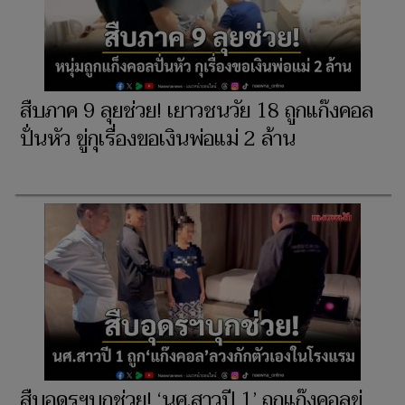
สืบภาค 9 ลุยช่วย! เยาวชนวัย 18 ถูกแก๊งคอล
ปั่นหัว ขู่กุเรื่องขอเงินพ่อแม่ 2 ล้าน
สืบอุดรฯบุกช่วย! ‘นศ.สาวปี 1’ ถูกแก๊งคอลขู่