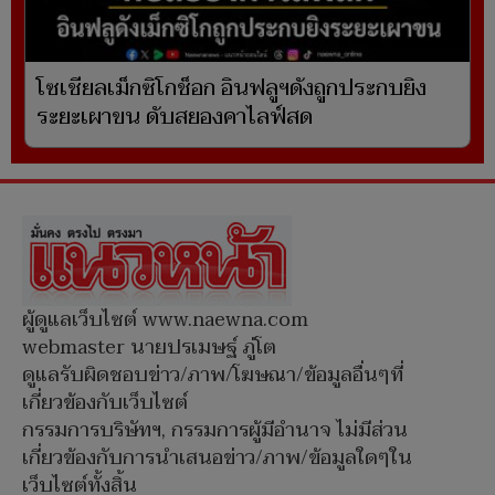
โซเชียลเม็กซิโกช็อก อินฟลูฯดังถูกประกบยิง
ระยะเผาขน ดับสยองคาไลฟ์สด
ผู้ดูแลเว็บไซต์ www.naewna.com
webmaster นายปรเมษฐ์ ภู่โต
ดูแลรับผิดชอบข่าว/ภาพ/โฆษณา/ข้อมูลอื่นๆที่
เกี่ยวข้องกับเว็บไซต์
กรรมการบริษัทฯ, กรรมการผู้มีอำนาจ ไม่มีส่วน
เกี่ยวข้องกับการนำเสนอข่าว/ภาพ/ข้อมูลใดๆใน
เว็บไซต์ทั้งสิ้น