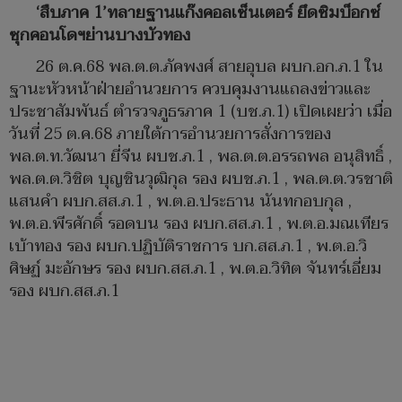
‘สืบภาค 1’ทลายฐานแก๊งคอลเซ็นเตอร์ ยึดซิมบ็อกซ์
ซุกคอนโดฯย่านบางบัวทอง
26 ต.ค.68 พล.ต.ต.ภัคพงศ์ สายอุบล ผบก.อก.ภ.1 ใน
ฐานะหัวหน้าฝ่ายอำนวยการ ควบคุมงานแถลงข่าวและ
ประชาสัมพันธ์ ตำรวจภูธรภาค 1 (บช.ภ.1) เปิดเผยว่า เมื่อ
วันที่ 25 ต.ค.68 ภายใต้การอำนวยการสั่งการของ
พล.ต.ท.วัฒนา ยี่จีน ผบช.ภ.1 , พล.ต.ต.อรรถพล อนุสิทธิ์ ,
พล.ต.ต.วิชิต บุญชินวุฒิกุล รอง ผบช.ภ.1 , พล.ต.ต.วรชาติ
แสนคำ ผบก.สส.ภ.1 , พ.ต.อ.ประธาน นันทกอบกุล ,
พ.ต.อ.พีรศักดิ์ รอดบน รอง ผบก.สส.ภ.1 , พ.ต.อ.มณเทียร
เบ้าทอง รอง ผบก.ปฏิบัติราชการ บก.สส.ภ.1 , พ.ต.อ.วิ
ศิษฏ์ มะอักษร รอง ผบก.สส.ภ.1 , พ.ต.อ.วิทิต จันทร์เอี่ยม
รอง ผบก.สส.ภ.1