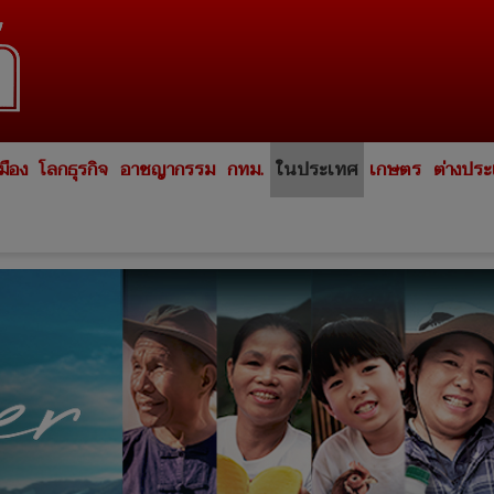
มือง
โลกธุรกิจ
อาชญากรรม
กทม.
ในประเทศ
เกษตร
ต่างปร