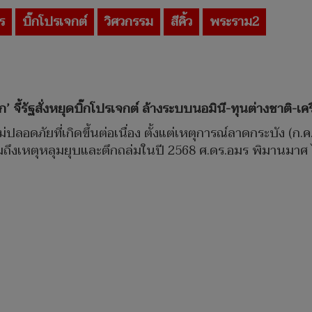
ร
บิ๊กโปรเจกต์
วิศวกรรม
สีคิ้ว
พระราม2
 จี้รัฐสั่งหยุดบิ๊กโปรเจกต์ ล้างระบบนอมินี-ทุนต่างชาติ-เครื
ปลอดภัยที่เกิดขึ้นต่อเนื่อง ตั้งแต่เหตุการณ์ลาดกระบัง (ก.ค. 
วมถึงเหตุหลุมยุบและตึกถล่มในปี 2568 ศ.ดร.อมร พิมานมาศ 