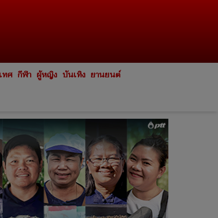
ะเทศ
กีฬา
ผู้หญิง
บันเทิง
ยานยนต์