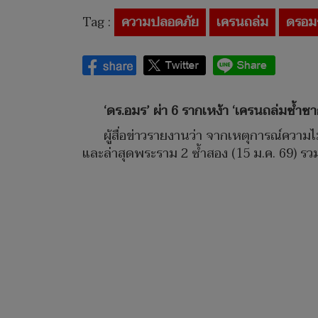
Tag :
ความปลอดภัย
เครนถล่ม
ดรอม
‘ดร.อมร’ ผ่า 6 รากเหง้า ‘เครนถล่มซ้ำซาก’
ผู้สื่อข่าวรายงานว่า จากเหตุการณ์ความไม่
และล่าสุดพระราม 2 ซ้ำสอง (15 ม.ค. 69) ร