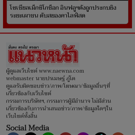
โซเชียลเม็กซิโกช็อก อินฟลูฯดังถูกประกบยิง
ระยะเผาขน ดับสยองคาไลฟ์สด
ผู้ดูแลเว็บไซต์ www.naewna.com
webmaster นายปรเมษฐ์ ภู่โต
ดูแลรับผิดชอบข่าว/ภาพ/โฆษณา/ข้อมูลอื่นๆที่
เกี่ยวข้องกับเว็บไซต์
กรรมการบริษัทฯ, กรรมการผู้มีอำนาจ ไม่มีส่วน
เกี่ยวข้องกับการนำเสนอข่าว/ภาพ/ข้อมูลใดๆใน
เว็บไซต์ทั้งสิ้น
Social Media