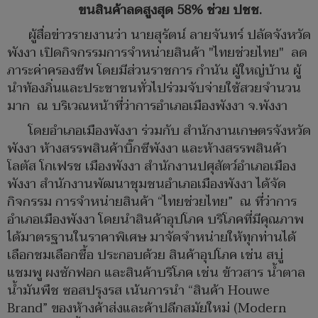
ขนสินค้าลดสูงสุด 58% ช่วย ปชช.
ผู้สื่อข่าวรายงานว่า นายสุรัตน์ ลายจันทร์ ปลัดจังหวัด
พังงา เปิดกิจกรรมการจำหน่ายสินค้า "ไทยช่วยไทย" ลด
ภาระค่าครองชีพ โดยมีส่วนราชการ กำนัน ผู้ใหญ่บ้าน ผู้
นำท้องภิ่นและประชาชนทั่วไปร่วมจับจ่ายใช้สวยจำนวน
มาก ณ บริเวณหน้าที่ว่าการอำเภอเมืองพังงา จ.พังงา
โดยอำเภอเมืองพังงา ร่วมกับ สำนักงานเกษตรจังหวัด
พังงา ห้างสรรพสินค้าบิ๊กซีพังงา และห้างสรรพสินค้า
โลตัส โกเฟรช เมืองพังงา สำนักงานปศุสัตว์อำเภอเมือง
พังงา สำนักงานพัฒนาชุมชนอำเภอเมืองพังงา ได้จัด
กิจกรรม การจำหน่ายสินค้า “ไทยช่วยไทย” ณ ที่ว่าการ
อำเภอเมืองพังงา โดยนำสินค้าอุปโภค บริโภคที่มีคุณภาพ
ได้มาตรฐานในราคาพิเศษ มาจัดจำหน่ายให้ทุกท่านได้
เลือกชมเลือกซื้อ ประกอบด้วย สินค้าอุปโภค เช่น สบู่
แชมพู ผงซักฟอก และสินค้าบริโภค เช่น ข้าวสาร น้ำตาล
น้ำมันพืช ซอสปรุงรส เน้นการนำ “สินค้า Houwe
Brand” ของห้างค้าส่งและค้าปลีกสมัยใหม่ (Modern