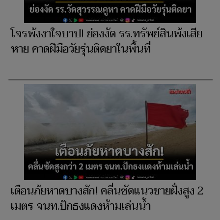
โจรพังงาใจบาป! ย่องงัด รร.ทรัพย์สินพังเสีย
หาย คาดฝีมือวัยรุ่นติดยาในพื้นที่
เตือนภัยหาดบางสัก! คลื่นซัดแนวชายฝั่งสูง 2
เมตร จนท.ปักธงแดงห้ามเล่นน้ำ