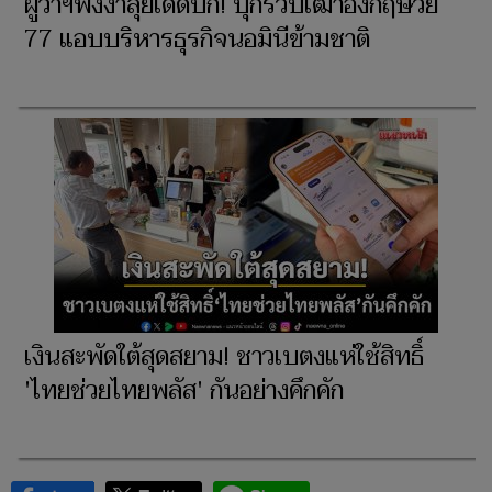
ผู้ว่าฯพังงาลุยเด็ดปีก! บุกรวบเฒ่าอังกฤษวัย
77 แอบบริหารธุรกิจนอมินีข้ามชาติ
เงินสะพัดใต้สุดสยาม! ชาวเบตงแห่ใช้สิทธิ์
'ไทยช่วยไทยพลัส' กันอย่างคึกคัก