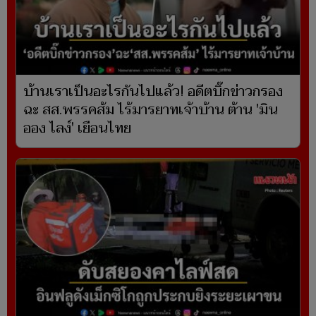
บ้านเราเป็นอะไรกันไปแล้ว! อดีตบิ๊กข่าวกรอง
ฉะ สส.พรรคส้ม ไร้มารยาทเจ้าบ้าน ต้าน 'มิน
ออง ไลง์' เยือนไทย