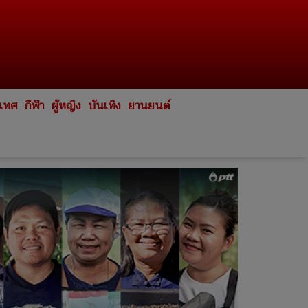
ะเทศ
กีฬา
ผู้หญิง
บันเทิง
ยานยนต์