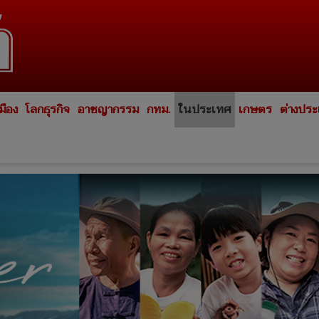
มือง
โลกธุรกิจ
อาชญากรรม
กทม.
ในประเทศ
เกษตร
ต่างปร