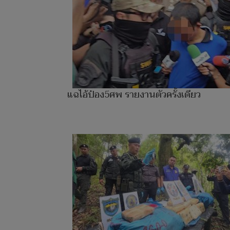
แฉไอ้ป๋อง5ศพ รายงานตัวครั้งเดียว