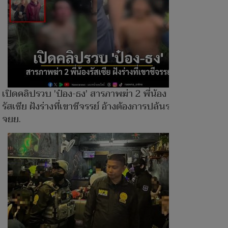
เปิดคลิปรวบ 'ป๋อง-ธง' สารภาพฆ่า 2 พี่น้อง
รัสเซีย ฝังร่างที่เขาชีจรรย์ อ้างต้องการปล้นรถ
จยย.