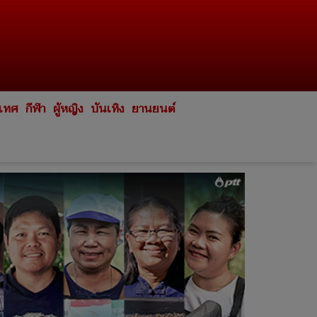
ะเทศ
กีฬา
ผู้หญิง
บันเทิง
ยานยนต์