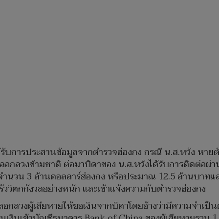
้รับการประสานข้อมูลจากตำรวจฮ่องกง กรณี น.ส.หวัง หายต
หลอกลวงข้ามชาติ ต่อมาบิดาของ น.ส.หวังได้รับการติดต่อผ
ไถ่จำนวน 3 ล้านดอลลาร์ฮ่องกง หรือประมาณ 12.5 ล้านบาทแล
รัววิตกกังวลอย่างหนัก และเข้าแจ้งความกับตำรวจฮ่องกง
กลวงผู้เสียหายให้ขอเงินจากบิดาโดยอ้างว่ามีความจำเป็นต
เงินเข้าบัญชีธนาคาร Bank of China ของผู้เสียหายรวม 1.