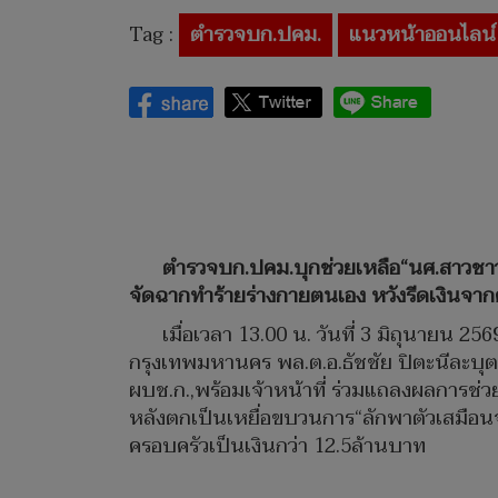
Tag :
ตำรวจบก.ปคม.
แนวหน้าออนไลน์
ตำรวจบก.ปคม.บุกช่วยเหลือ“นศ.สาวชาวจีน
จัดฉากทำร้ายร่างกายตนเอง หวังรีดเงินจา
เมื่อเวลา 13.00 น. วันที่ 3 มิถุนายน
กรุงเทพมหานคร พล.ต.อ.ธัชชัย ปิตะนีละบุต
ผบช.ก.,พร้อมเจ้าหน้าที่ ร่วมแถลงผลการช่ว
หลังตกเป็นเหยื่อขบวนการ“ลักพาตัวเสมือนจร
ครอบครัวเป็นเงินกว่า 12.5ล้านบาท