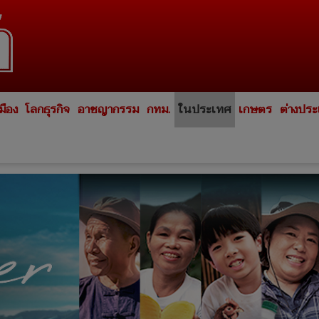
มือง
โลกธุรกิจ
อาชญากรรม
กทม.
ในประเทศ
เกษตร
ต่างปร