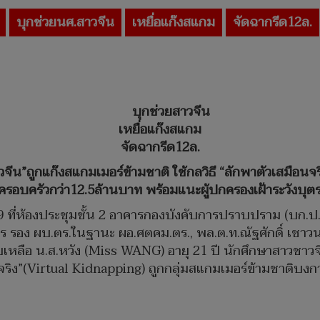
บุกช่วยนศ.สาวจีน
เหยื่อแก๊งสแกม
จัดฉากรีด12ล.
บุกช่วยสาวจีน
เหยื่อแก๊งสแกม
จัดฉากรีด12ล.
”ถูกแก๊งสแกมเมอร์ข้ามชาติ ใช้กลวิธี “ลักพาตัวเสมือนจริง”
กครอบครัวกว่า12.5ล้านบาท พร้อมแนะผู้ปกครองเฝ้าระวังบุ
 2569 ที่ห้องประชุมชั้น 2 อาคารกองบังคับการปราบปราม (บก
ร รอง ผบ.ตร.ในฐานะ ผอ.ศตคม.ตร., พล.ต.ท.ณัฐศักดิ์ เชาว
ยเหลือ น.ส.หวัง (Miss WANG) อายุ 21 ปี นักศึกษาสาวชาวจี
ิง”(Virtual Kidnapping) ถูกกลุ่มสแกมเมอร์ข้ามชาติบงการ