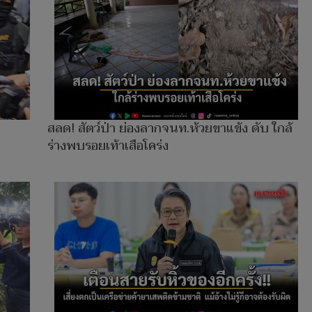
สลด! สัตว์ป่า ย่องลากจนท.ห้วยขาแข้ง ดับ ใกล้
ร่างพบรอยเท้าเสือโคร่ง