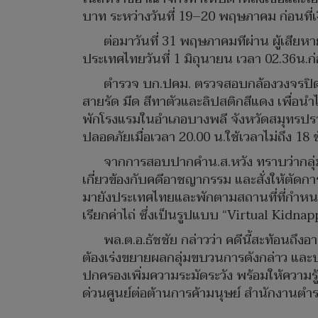
บาท ระหว่างวันที่ 19–20 พฤษภาคม ก่อนที่
ต่อมาวันที่ 31 พฤษภาคมทีผ่าน ผู้เสีย
ประเทศไทยวันที่ 1 มิถุนายน เวลา 02.36น.
ตำรวจ บก.ปคม. ตรวจสอบกล้องวงจรปิด แล
สายรัด มีด สีทาตัวและลิปสติกสีแดง เพื่อน
พักโรงแรมในอำเภอบางพลี จังหวัดสมุทรปรากา
ปลอดภัยเมื่อเวลา 20.00 น.ใช้เวลาไม่ถึง 18
จากการสอบปากคำน.ส.หวัง ทราบว่ากลุ่มม
เกี่ยวข้องกับคดีอาชญากรรม และสั่งให้ตัดการ
มายังประเทศไทยและพักตามสถานที่ที่กำหนด แ
เรียกค่าไถ่ ซึ่งเป็นรูปแบบ “Virtual Kid
พล.ต.อ.ธัชชัย กล่าวว่า คดีนี้สะท้อนถึ
ต้องเร่งขยายผลกลุ่มขบวนการดังกล่าว และป
ปกครองเพิ่มความระมัดระวัง พร้อมให้ความร
ด่วนศูนย์ต่อต้านการค้ามนุษย์ สำนักงานตำร