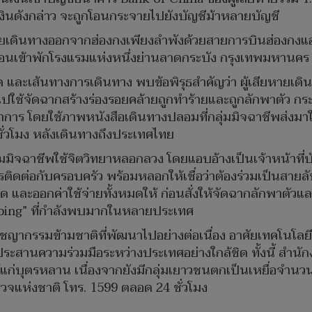
เงินดังกล่าว จะถูกโอนกระจายไปยังบัญชีม้าหลายบัญชี
หายเดินทางออกจากฮ่องกงเพียงลำพังด้วยสายการบินฮ่องกงแอ
ก่อนเข้าพักโรงแรมแห่งหนึ่งย่านลาดกระบัง กรุงเทพมหานคร
ะเส้นทางการเดินทาง พบข้อพิรุธสำคัญว่า ผู้เสียหายเดินทา
ำไปใช้จัดฉากสร้างร่องรอยคล้ายถูกทำร้ายและถูกลักพาตัว ก
ร โดยใช้ภาพหนังสือเดินทางปลอมที่กลุ่มมิจฉาชีพส่งมาให้เพ
 ชั่วโมง หลังเดินทางถึงประเทศไทย
ิจฉาชีพใช้จิตวิทยาหลอกลวง โดยแอบอ้างเป็นเจ้าหน้าที่บั
ติดต่อกับครอบครัว พร้อมหลอกให้เชื่อว่าต้องร่วมเป็นสายลับ
ละออกค่าใช้จ่ายทั้งหมดให้ ก่อนสั่งให้จัดฉากลักพาตัวและ
napping” ที่กำลังพบมากในหลายประเทศ
งอาชญากรรมข้ามชาติที่พัฒนาไปอย่างต่อเนื่อง อาศัยเทคโนโลย
ระสานความร่วมมือระหว่างประเทศอย่างใกล้ชิด ทั้งนี้ สำนั
ู้แก่บุตรหลาน เนื่องจากยังมีกลุ่มเยาวชนตกเป็นเหยื่อจำ
วจแห่งชาติ โทร. 1599 ตลอด 24 ชั่วโมง