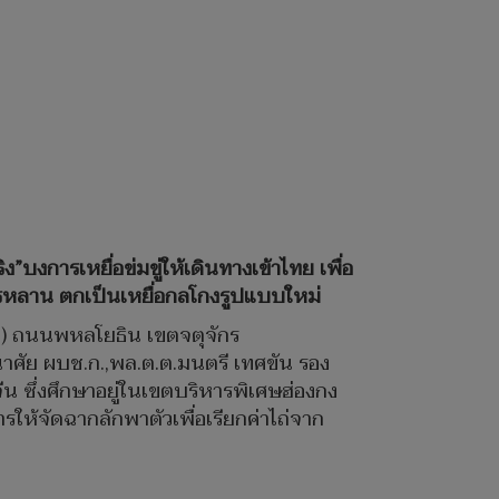
บงการเหยื่อข่มขู่ให้เดินทางเข้าไทย เพื่อ
ตรหลาน ตกเป็นเหยื่อกลโกงรูปแบบใหม่
.ป.) ถนนพหลโยธิน เขตจตุจักร
นาศัย ผบช.ก.,พล.ต.ต.มนตรี เทศขัน รอง
น ซึ่งศึกษาอยู่ในเขตบริหารพิเศษฮ่องกง
ให้จัดฉากลักพาตัวเพื่อเรียกค่าไถ่จาก