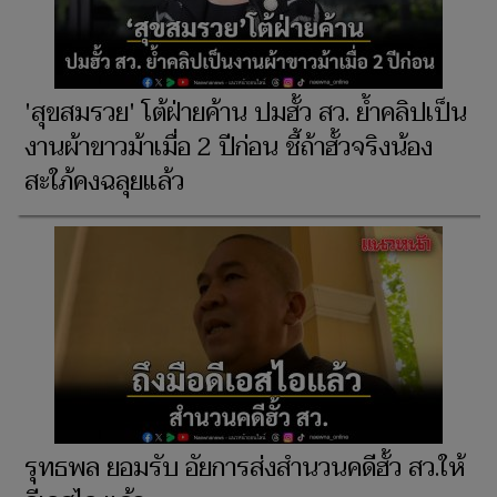
'สุขสมรวย' โต้ฝ่ายค้าน ปมฮั้ว สว. ย้ำคลิปเป็น
งานผ้าขาวม้าเมื่อ 2 ปีก่อน ชี้ถ้าฮั้วจริงน้อง
สะใภ้คงฉลุยแล้ว
รุทธพล ยอมรับ อัยการส่งสำนวนคดีฮั้ว สว.ให้