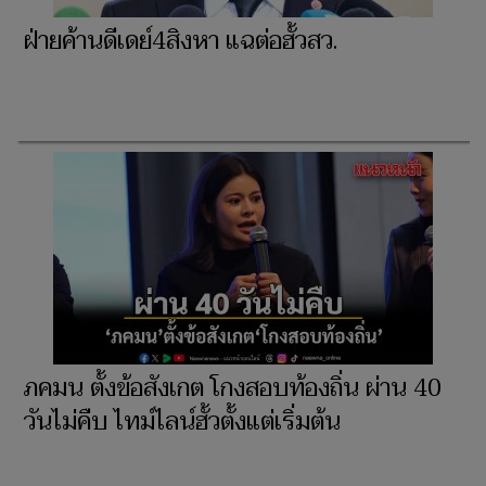
ฝ่ายค้านดีเดย์4สิงหา แฉต่อฮั้วสว.
ภคมน ตั้งข้อสังเกต โกงสอบท้องถิ่น ผ่าน 40
วันไม่คืบ ไทม์ไลน์ฮั้วตั้งแต่เริ่มต้น