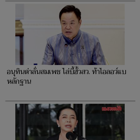
อนุทินด่าลั่นสมเพช ไล่บี้ฮั้วสว. ท้าไอลอว์แบ
หลักฐาน