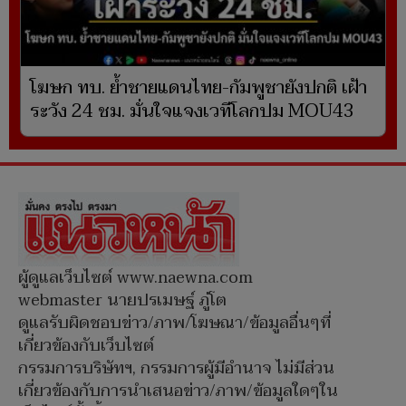
โฆษก ทบ. ย้ำชายแดนไทย-กัมพูชายังปกติ เฝ้า
ระวัง 24 ชม. มั่นใจแจงเวทีโลกปม MOU43
ผู้ดูแลเว็บไซต์ www.naewna.com
webmaster นายปรเมษฐ์ ภู่โต
ดูแลรับผิดชอบข่าว/ภาพ/โฆษณา/ข้อมูลอื่นๆที่
เกี่ยวข้องกับเว็บไซต์
กรรมการบริษัทฯ, กรรมการผู้มีอำนาจ ไม่มีส่วน
เกี่ยวข้องกับการนำเสนอข่าว/ภาพ/ข้อมูลใดๆใน