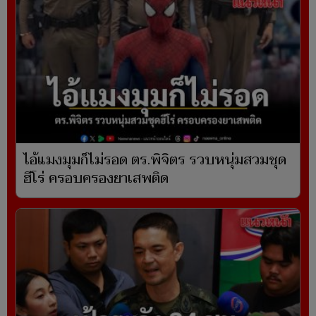
ไอ้แมงมุมก็ไม่รอด ตร.พิจิตร รวบหนุ่มสวมชุด
ฮีโร่ ครอบครองยาเสพติด