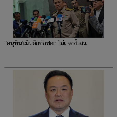
‘อนุทิน’เมินศึกซักฟอก ไม่แจงฮั้วสว.