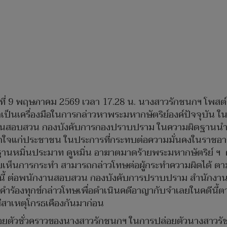
วันที่ 9 พฤษภาคม 2569 เวลา 17.28 น. นางสาวรักชนกฯ โพสต
” มาเป็นเครื่องมือในการกล่าวหาพระมหากษัตริย์องค์ปัจจุ
กงานสอบสวน กองบังคับการกองปราบปราม ในความผิดฐานนำเข
ตกใจแก่ประชาชน ในประการที่กระทบต่อความมั่นคงในราชอาณา
ในฐานหมิ่นประมาท ดูหมิ่น อาฆาตมาดร้ายพระมหากษัตริย
ห็นการกระทำ สามารถกล่าวโทษต่อผู้กระทำความผิดได้ 
นี้ ต่อพนักงานสอบสวน กองบังคับการปราบปราม สำนักงานต
ำร้องทุกข์กล่าวโทษเพื่อดำเนินคดีอาญากับจำเลยในคดีนี้
ีสาเหตุโกรธเคืองกันมาก่อน
ยตัวชั่วคราวของนางสาวรักชนกฯ ในการปล่อยตัวนางสาวรัชน