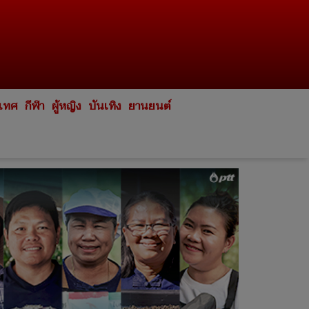
ะเทศ
กีฬา
ผู้หญิง
บันเทิง
ยานยนต์