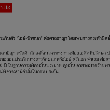
า112
ประกันตัว “ไอซ์-รักชนก” ต่อศาลอาญา โดยพบการกระทำผิ
ายสนธิญา สวัสดี นักเคลื่อนไหวทางการเมือง ,อดีตที่ปรึกษ
้องขอถอนประกันนางสาวรักชนกหรือไอซ์ ศรีนอก จำเลย ต่อ
 ปี ในฐานความผิดหมิ่นประมาท ดูหมิ่น อาฆาตมาดร้าย
ณ์พิจารณามีคำสั่งให้ถอนประกัน