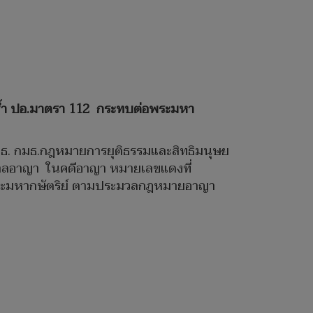
ดซ้ำ ปอ.มาตรา 112 กระทบต่อพระมหา
า ปธ. กมธ.กฎหมายการยุติธรรมและสิทธิมนุษย
ศาลอาญา ในคดีอาญา หมายเลขแดงที่
พระมหากษัตริย์ ตามประมวลกฎหมายอาญา