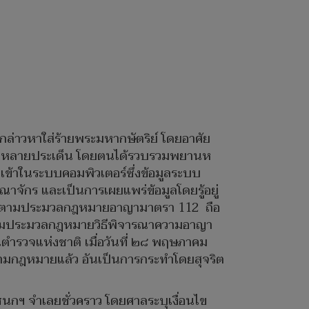
์กล่าวหาใส่ร้ายพระมหากษัตริย์ โดยอาศัย
บัน ในหลายประเด็น โดยตนได้รวบรวมพยานห
้าในระบบคอมพิวเตอร์ซึ่งข้อมูลระบบ
จักร และเป็นการเผยแพร่ข้อมูลโดยรู้อยู่
์ ฯ ตามประมวลกฎหมายอาญามาตรา 112 ถือ
ตามประมวลกฎหมายวิธีพิจารณาความอาญา
ำรวจแห่งชาติ เมื่อวันที่ ๒๘ พฤษภาคม
ตามกฎหมายแล้ว อันเป็นการกระทำโดยสุจริต
กฯ จำเลยชั่วคราว โดยศาลระบุเงื่อนไข