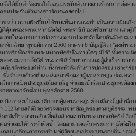
้ตนจึงได้ยื่นคำร้องขอให้ถอนประกันตัวนางสาวรักชนกฯต่อศา
งให้ถอนประกันตัวนางสาวรักชนกฯต่อไป
าชนว่า ความผิดที่ตนได้พบเห็นการกระทำ เป็นความผิดเกี่
ิคุ้มครองพระมหากษัตริย์ พระราชินี องค์รัชทายาท และผู้
ประเทศในระบอบการปกครองระอบประชาธิปไตยอันมีพระมหากษั
จักรไทย พุทธศักราช 2560 มาตรา 6 บัญญัติว่า “องค์พระมห
กล่าวหาหรือฟ้องร้องพระมหากษัตริย์ในทางใดๆ มิได้” ทั้ง
ยศพระมหากษัตริย์ พระราชินี รัชทายาทและผู้สำเร็จราชการ
ียรติพระองค์ท่าน ทั้งกระทำล้มล้างการปกครอง เซาะกร่อ
ได้ ซึ่งจำเลยดำรงตำแหน่งสมาชิกสภาผู้แทนราษฎร ย่อมทราบ
ินในการเปิดประชุมสมัยสามัญ จำเลยเข้าร่วมประชุมจะต้อง
งราชอาณาจักรไทย พุทธศักราช 2560
ำเลยมีสถานะเป็นสมาชิกสภาผู้แทนราษฎร ย่อมมีสามัญสำนึกม
 โดยสถิติโดยตรวจสอบจากข้อมูลของศาลยุติธรรม พบว่า เป
ดยมีเป้าหมายหลักเพื่อล้มล้างสถาบันพระมหากษัตริย์ ถือเป
ดยจำเลยได้กระทำผิดซ้ำ โดยอาฆาตแค้นพระมหากษัตริย์​ในร
กลบเกลือนการกระทำ แต่ผู้ร้องและประชาชนรายอื่น ย่อมเก