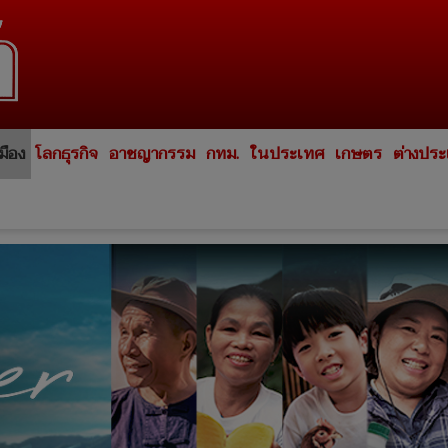
มือง
โลกธุรกิจ
อาชญากรรม
กทม.
ในประเทศ
เกษตร
ต่างปร