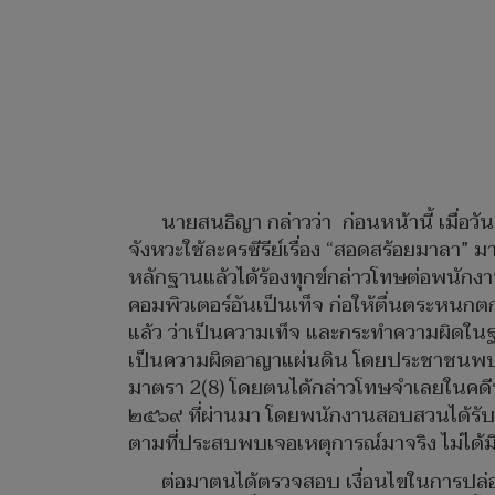
นายสนธิญา กล่าวว่า ก่อนหน้านี้ เมื่อ
จังหวะใช้ละครซีรีย์เรื่อง “สอดสร้อยมาลา
หลักฐานแล้วได้ร้องทุกข์กล่าวโทษต่อพนั
คอมพิวเตอร์อันเป็นเท็จ ก่อให้ตื่นตระหนก
แล้ว ว่าเป็นความเท็จ และกระทำความผิด
เป็นความผิดอาญาแผ่นดิน โดยประชาชนพบเ
มาตรา 2(8) โดยตนได้กล่าวโทษจำเลยในคดี
๒๕๖๙ ที่ผ่านมา โดยพนักงานสอบสวนได้รับค
ตามที่ประสบพบเจอเหตุการณ์มาจริง ไม่ได้ม
ต่อมาตนได้ตรวจสอบ เงื่อนไขในการปล่อ