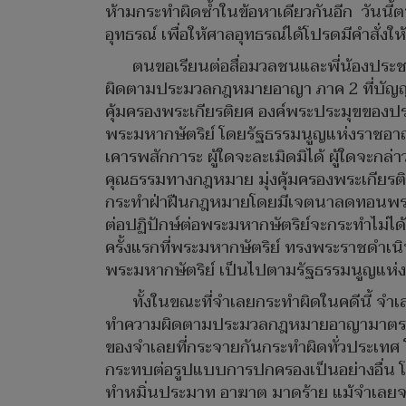
ห้ามกระทำผิดซ้ำในข้อหาเดียวกันอีก วันนี
อุทธรณ์ เพื่อให้ศาลอุทธรณ์ได้โปรดมีคำสั่
ตนขอเรียนต่อสื่อมวลชนและพี่น้องประช
ผิดตามประมวลกฎหมายอาญา ภาค 2 ที่บัญญัต
คุ้มครองพระเกียรติยศ องค์พระประมุขของ
พระมหากษัตริย์ โดยรัฐธรรมนูญแห่งราชอาณา
เคารพสักการะ ผู้ใดจะละเมิดมิได้ ผู้ใดจะ
คุณธรรมทางกฎหมาย มุ่งคุ้มครองพระเกียรติ
กระทำฝ่าฝืนกฎหมายโดยมีเจตนาลดทอนพระเก
ต่อปฏิปักษ์ต่อพระมหากษัตริย์จะกระทำไม่
ครั้งแรกที่พระมหากษัตริย์ ทรงพระราชดำเน
พระมหากษัตริย์ เป็นไปตามรัฐธรรมนูญแห่
ทั้งในขณะที่จำเลยกระทำผิดในคดีนี้ จ
ทำความผิดตามประมวลกฎหมายอาญามาตรา 112
ของจำเลยที่กระจายกันกระทำผิดทั่วประเทศ โ
กระทบต่อรูปแบบการปกครองเป็นอย่างอื่น โ
ทำหมิ่นประมาท อาฆาต มาดร้าย แม้จำเลยจะ