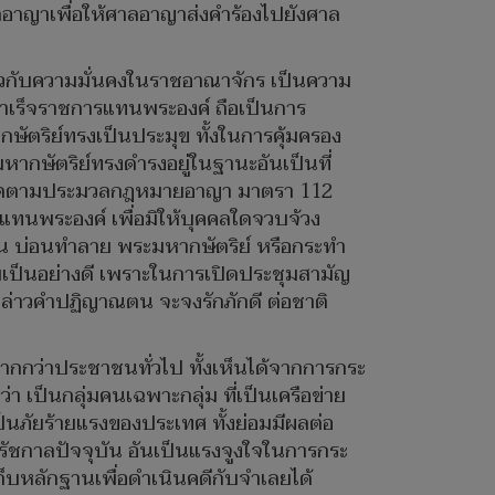
ลอาญาเพื่อให้ศาลอาญาส่งคำร้องไปยังศาล
ยวกับความมั่นคงในราชอาณาจักร เป็นความ
สำเร็จราชการแทนพระองค์ ถือเป็นการ
ตริย์ทรงเป็นประมุข ทั้งในการคุ้มครอง
ากษัตริย์ทรงดำรงอยู่ในฐานะอันเป็นที่
ความผิดตามประมวลกฎหมายอาญา มาตรา 112
แทนพระองค์ เพื่อมิให้บุคคลใดจวบจ้วง
น บ่อนทำลาย พระมหากษัตริย์ หรือกระทำ
เป็นอย่างดี เพราะในการเปิดประชุมสามัญ
กล่าวคำปฏิญาณตน จะจงรักภักดี ต่อชาติ
ากกว่าประชาชนทั่วไป ทั้งเห็นได้จากการกระ
็นกลุ่มคนเฉพาะกลุ่ม ที่เป็นเครือข่าย
็นภัยร้ายแรงของประเทศ ทั้งย่อมมีผลต่อ
ัชกาลปัจจุบัน อันเป็นแรงจูงใจในการกระ
็บหลักฐานเพื่อดำเนินคดีกับจำเลยได้