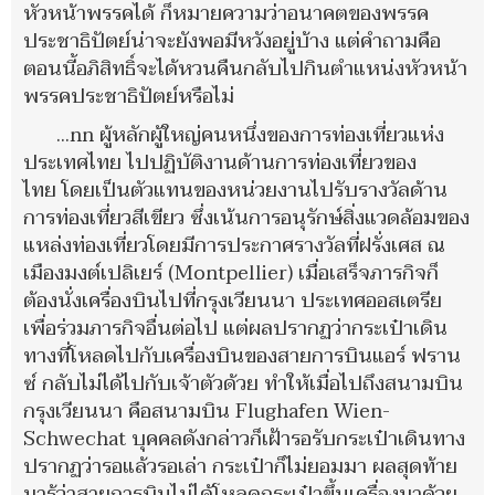
หัวหน้าพรรคได้ ก็หมายความว่าอนาคตของพรรค
ประชาธิปัตย์น่าจะยังพอมีหวังอยู่บ้าง แต่คำถามคือ
ตอนนี้อภิสิทธิ์จะได้หวนคืนกลับไปกินตำแหน่งหัวหน้า
พรรคประชาธิปัตย์หรือไม่
…nn ผู้หลักผู้ใหญ่คนหนึ่งของการท่องเที่ยวแห่ง
ประเทศไทย ไปปฏิบัติงานด้านการท่องเที่ยวของ
ไทย โดยเป็นตัวแทนของหน่วยงานไปรับรางวัลด้าน
การท่องเที่ยวสีเขียว ซึ่งเน้นการอนุรักษ์สิ่งแวดล้อมของ
แหล่งท่องเที่ยวโดยมีการประกาศรางวัลที่ฝรั่งเศส ณ
เมืองมงต์เปลิเยร์ (Montpellier) เมื่อเสร็จภารกิจก็
ต้องนั่งเครื่องบินไปที่กรุงเวียนนา ประเทศออสเตรีย
เพื่อร่วมภารกิจอื่นต่อไป แต่ผลปรากฏว่ากระเป๋าเดิน
ทางที่โหลดไปกับเครื่องบินของสายการบินแอร์ ฟราน
ซ์ กลับไม่ได้ไปกับเจ้าตัวด้วย ทำให้เมื่อไปถึงสนามบิน
กรุงเวียนนา คือสนามบิน Flughafen Wien-
Schwechat บุคคลดังกล่าวก็เฝ้ารอรับกระเป๋าเดินทาง
ปรากฏว่ารอแล้วรอเล่า กระเป๋าก็ไม่ยอมมา ผลสุดท้าย
มารู้ว่าสายการบินไม่ได้โหลดกระเป๋าขึ้นเครื่องมาด้วย