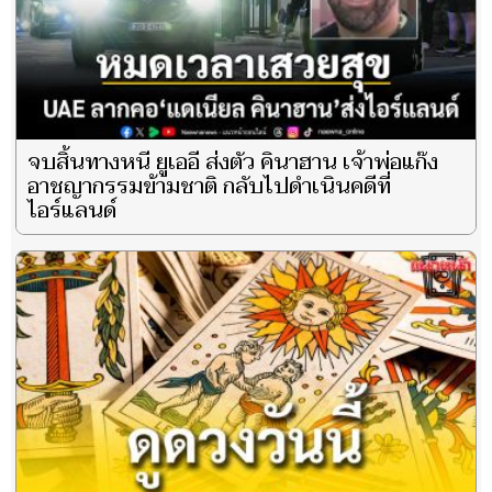
จบสิ้นทางหนี ยูเออี ส่งตัว คินาฮาน เจ้าพ่อแก๊ง
อาชญากรรมข้ามชาติ กลับไปดำเนินคดีที่
ไอร์แลนด์