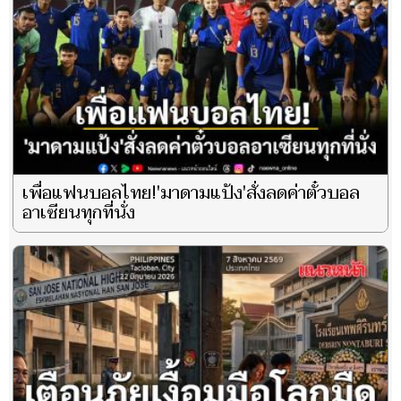
เพื่อแฟนบอลไทย!'มาดามแป้ง'สั่งลดค่าตั๋วบอล
อาเซียนทุกที่นั่ง