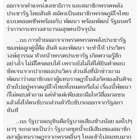
ออกจากตำแหน่งเลขาธิการ และสมาชิกพรรคพลัง
ประชารัฐ โดยสันติ สมัครเป็นสมาชิกพรรคภูมิใจไทย
แบบตลอดชีพพร้อมกับ พัฒนา พร้อมพัฒน์ รัฐมนตรี
ว่าการกระทรวงสาธารณสุขคนปัจจุบัน
…nn การย้ายออกจากพรรคพรรคพลังประชารัฐ
ของพ่อลูกคู่นี้คือ สันติ และพัฒนา จะทำให้ ประวิตร
วงษ์สุวรรณ หัวหน้าพรรคประชารัฐ เกิดความรู้สึก
อย่างไร ไม่มีใครตอบได้ เพราะยังไม่ได้ได้ยินคำตอบ
ชัดเจนจากปากของประวิตร ส่วนสิ่งที่นักข่าวถาม
พัฒนาว่าสมาชิกสภาผู้แทนราษฎรในสังกัดของสันติจะ
ย้ายไปอยู่พรรคภูมิใจไทยทั้งหมดหรือไม่ เรื่องนี้พัฒนา
ก็ไม่ตอบคำถาม แต่ทำแค่เพียงยกมือไหว้สื่อมวลชน
แล้วสั่งให้คนขับรถส่วนตัวรีบขับรถออกจากรัฐสภา
ทันที
…nn รัฐบาลอนุทินคือรัฐบาลเสียงข้างน้อย แต่ไปๆ
มาๆ จะกลายเป็นว่า รัฐบาลชุดนี้จะมีเสียงของสมาชิก
สภาผู้แทนราษฎรจากพรรคอื่นๆ ไหลเข้าไปสมทบมาก