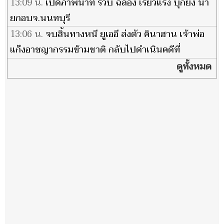
ไหน'
13:09 น.
เปิดภาพนาที รวบ ฉลอง เรี่ยวแรง บุกยิง นา
ยกอบจ.นนทบุรี
13:06 น.
จบสิ้นทางหนี ยูเออี ส่งตัว คินาฮาน เจ้าพ่อ
แก๊งอาชญากรรมข้ามชาติ กลับไปดำเนินคดีที่
ไอร์แลนด์
ดูทั้งหมด