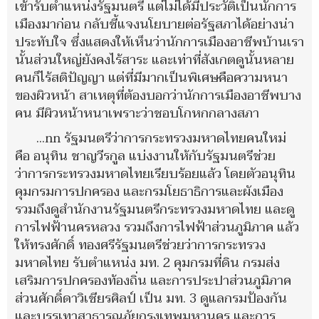
เข้ารับตำแหน่งรัฐมนตรี แต่ไม่ได้มีประวัติเป็นนักการ
เมืองมาก่อน กลับชี้แจงนโยบายต่อรัฐสภาได้อย่างน่า
ประทับใจ ซึ่งแสดงให้เห็นว่านักการเมืองอาชีพบ้านเรา
นั้นส่วนใหญ่ยังคงไร้สาระ และเท่าที่สังเกตดูนั้นหลาย
คนก็ไร้สติปัญญา แต่ที่มีมากเป็นพิเศษคือความหนา
ของผิวหน้า สาเหตุที่ต้องบอกว่านักการเมืองอาชีพบาง
คน มีผิวหน้าหนาเพราะว่าชอบโกหกกลางสภา
…nn รัฐมนตรีว่าการกระทรวงมหาดไทยคนใหม่
คือ อนุทิน ชาญวีรกูล แบ่งงานให้กับรัฐมนตรีช่วย
ว่าการกระทรวงมหาดไทยเรียบร้อยแล้ว โดยตัวอนุทิน
คุมกรมการปกครอง และกรมโยธาธิการและผังเมือง
รวมถึงดูสำนักงานรัฐมนตรีกระทรวงมหาดไทย และดู
การไฟฟ้านครหลวง รวมถึงการไฟฟ้าส่วนภูมิภาค แล้ว
ให้ทรงศักดิ์ ทองศรีรัฐมนตรีช่วยว่าการกระทรวง
มหาดไทย รับตำแหน่ง มท. 2 คุมกรมที่ดิน กรมส่ง
เสริมการปกครองท้องถิ่น และการประปาส่วนภูมิภาค
ส่วนศักดิ์ดาวิเชียรศิลป์ เป็น มท. 3 ดูแลกรมป้องกัน
และบรรเทาสาธารณภัยกรุงเทพมหานคร และการ