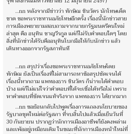
จุฬาลงกรณ์มหาวิทยาลัย 12 มิถุนายน 2497)
…nn หลังจากมีข่าวว่า ทักษิณ ชินวัตร นักโทษเด็ด
ขาด ขอพระราชทานอภัยโทษอีกครั้ง เรื่องนี้นักข่าวสาย
การเมืองพยายามสอบถามจากนายกรัฐมนตรีคนใหม่
ล่าสุด คือ อนุทิน ชาญวีรกูล แต่ก็ไม่รับคำตอบใดๆ โดย
สิ่งที่นักข่าวได้รับคืออนุทินโบกมือให้กับนักข่าว แล้ว
เดินทางออกจากรัฐสภาทันที
…nn สรุปว่าเรื่องขอพระราชทานอภัยโทษโดย
ทักษิณ ยังเป็นเรื่องที่ไม่สามารถหาข้อสรุปชัดเจนได้
เรื่องนี้หากถาม แพทองธาร ชินวัตร ก็น่าจะได้คำตอบ
บ้าง แต่ก็ไม่แน่ใจว่าคำตอบที่ได้จะเชื่อได้หรือไม่ เพราะ
หาคำตอบที่ชัดเจนแท้จริงจาก แพทองธาร ได้ยากมาก
…nn ขอย้อนกลับไปพูดเรื่องการแถลงนโยบายของ
รัฐบาลชุดใหม่ต่อรัฐสภา ที่จบสิ้นไปแล้วเมื่อเย็นวันที่
30 กันยายน ปรากฏว่านักการเมืองอาชีพก็ยังคงพล่าม
และเพ้ออยู่เหมือนเดิม ในขณะที่นักการเมืองหน้าใหม่ที่