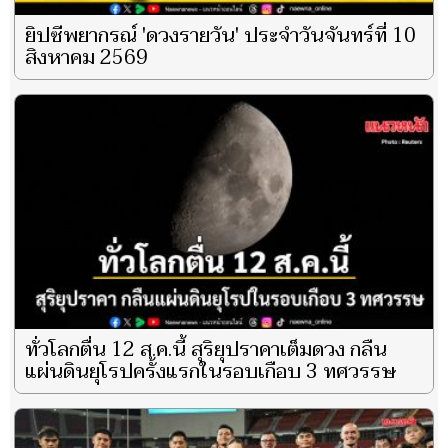
ยิปซีพยากรณ์ 'ดวงรายวัน' ประจำวันจันทร์ที่ 10
สิงหาคม 2569
ทั่วโลกตื่น 12 ส.ค.นี้ สุริยุปราคาเต็มดวง กลืน
แผ่นดินยุโรปครั้งแรกในรอบเกือบ 3 ทศวรรษ