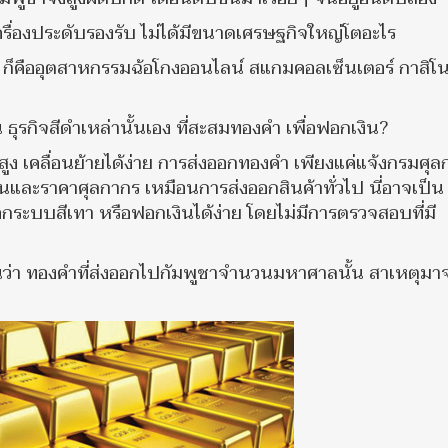
ณีเครื่องประดับรองรับ ไม่ได้มีขนาดเศรษฐกิจใหญ่โตอะไร
ก ก็คืออุตสาหกรรมฉ้อโกงออนไลน์ สแกมคอลเซ็นเตอร์ กาสิโ
น ธุรกิจสีดำเหล่านั้นเอง ที่สะสมทองคำ เพื่อฟอกเงิน?
่าสูง เคลื่อนย้ายได้ง่าย การส่งออกทองคำ เพียงแค่แจ้งกรมศุ
ละราคาศุลกากร เหมือนการส่งออกสินค้าทั่วไป นี่อาจเป็น 
ระบบสีเทา หรือฟอกเงินได้ง่าย โดยไม่มีการตรวจสอบที่มี
านว่า ทองคำที่ส่งออกไปกัมพูชาจำนวนมหาศาลนั้น สาเหตุมา