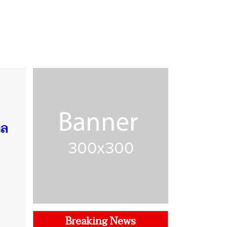
าล
Breaking News