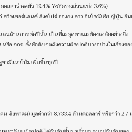
านดอลลาร์ หดตัว 19.4% YoYครองส่วนแบ่ง 3.6%)
วิตเซอร์แลนด์ สิงคโปร์ ฮ่องกง ลาว อินโดนีเซีย ญี่ปุ่น อิน
นล้านบาทต่อปีนั้น เป็นที่สะดุดตาและต้องสงสัยอย่างยิ่ง
ือ กกร. ตั้งข้อสังเกตถึงความผิดปกติบางอย่างในเรื่องขอ
ามีแนวโน้มเพิ่มขึ้นทุกปี
ม-สิงหาคม) มูลค่ากว่า 8,733.4 ล้านดอลลาร์ หรือกว่า 2.7
ัมพูชาจึงสูงผิดปกติ ไต่อันดับขึ้นมาเรื่อยๆ จนอยู่อันดับสอง