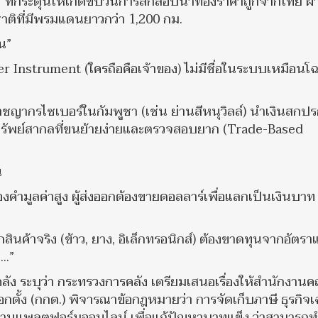
ล” ที่กระตุ้นให้เกิดขบวนการลักลอบนำทองราคาถูกจากไทย ผ่
ชาติที่มีพรมแดนยาวกว่า 1,200 กม.
ิน”
earer Instrument (ใครถือคือเจ้าของ) ไม่มีชื่อในระบบเหมือน
ชญากรไซเบอร์ในกัมพูชา (เช่น ย่านสีหนุวิลล์) นำเงินสกป
ินทรัพย์สากลที่ขนย้ายง่ายและตรวจสอบยาก (Trade-Based
น
ทองคำมูลค่าสูง ผู้ส่งออกต้องขายดอลลาร์เพื่อแลกเป็นเงินบาท
ินค้าจริง (ข้าว, ยาง, อิเล็กทรอนิกส์) ต้องขาดทุนจากอัตร
..”
ลัง ระบุว่า กระทรวงการคลัง เตรียมเสนอเรื่องให้สำนักงาน
ั้ง (กกต.) พิจารณาข้อกฎหมายว่า การจัดเก็บภาษี ธุรกิจ
่านแพลตฟอร์มออนไลน์ เพื่อแก้ปัญหาบาทแข็ง ว่าสามารถท