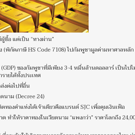
ู้ซื้อ แต่เป็น “ทางผ่าน”
ท่ง (พิกัดภาษี HS Code 7108) ไปกัมพูชามูลค่ามหาศาลหลัก
GDP) ของกัมพูชาที่มีเพียง 3-4 หมื่นล้านดอลลาร์ เป็นไปไม่ไ
ารายได้ทั้งประเทศ
่งต่อไปที่อื่น
ยดนาม (Decree 24)
ตทองคำแท่งได้เจ้าเดียวคือแบรนด์ SJC เพื่อคุมเงินเฟ้อ
ด ทำให้ราคาทองในเวียดนาม “แพงกว่า” ราคาโลกถึง 24,00