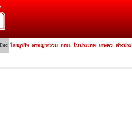
มือง
โลกธุรกิจ
อาชญากรรม
กทม.
ในประเทศ
เกษตร
ต่างปร