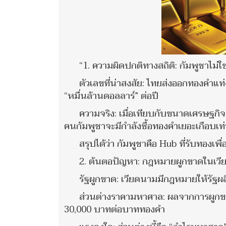
“1. ความผิดปกติทางสถิติ: กัมพูชาไม่ใช่ผ
ตัวเลขที่น่าสงสัย: ไทยส่งออกทองคำแ
“หมื่นล้านดอลลาร์” ต่อปี
ความจริง: เมื่อเทียบกับขนาดเศรษฐกิจ (
คนกัมพูชาจะมีกำลังซื้อทองคำเยอะเกือบเท่
สรุปได้ว่า กัมพูชาคือ Hub ที่รับทองเพื่อส
2. ต้นตอปัญหา: กฎหมายผูกขาดในเวี
รัฐผูกขาด: เวียดนามมีกฎหมายให้รัฐผลิ
ส่วนต่างราคามหาศาล: ผลจากการผูกขา
30,000 บาทต่อบาททองคำ