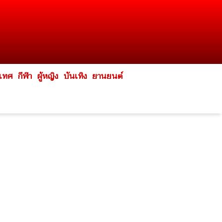
ะเทศ
กีฬา
ผู้หญิง
บันเทิง
ยานยนต์