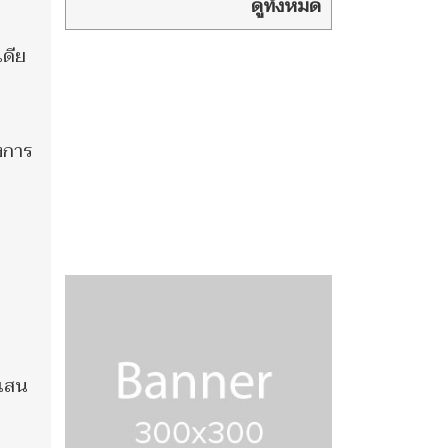
การพูด-เปิดช่อง
ดูทั้งหมด
ฮั้ว-โกง สว. ตั้งแต่ออกแบบระบบ
เลือกกันเอง
เดีย
งการ
 แสน