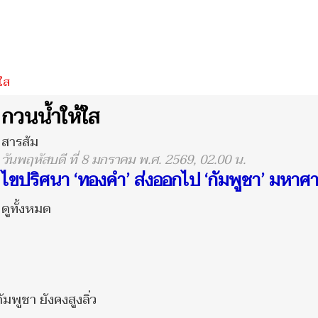
ใส
กวนน้ำให้ใส
สารส้ม
วันพฤหัสบดี ที่ 8 มกราคม พ.ศ. 2569, 02.00 น.
ไขปริศนา ‘ทองคำ’ ส่งออกไป ‘กัมพูชา’ มหาศ
ดูทั้งหมด
มพูชา ยังคงสูงลิ่ว