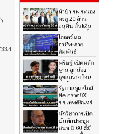
ผ้าป่า รพ.ระนอง
ทะลุ 20 ล้าน
้า
อนุทิน ลั่น!เงิน
ทุกบาทต้องซื้อ
ไอลอว์ แฉ
เครื่องมือแพทย์ ห้ามมีเงินทอน
อาชีพ-สาย
แม้แต่แดงเดียว
733.4
สัมพันธ์
สว.อำนาจเจริญ
พริษฐ์ เปิดหลัก
พบฝากเลี้ยง จ่อเปิดชื่อผู้ช่วย-
ฐาน ลูกน้อง
สว. 3 ทั้งหมด งงขายก๋วยเตี๋ยว
สุขสมรวย โอน
อะไรกันแน่
เงินให้
รัฐบาลดูแลใกล้
กกต.เกือบ 9 แสน ห้วงเลือกสว.
ชิด กราดยิX
ชี้เส้นเงินชัด ชงเร่งส่งศาล
ร.ร.เทพศิรินทร์
เจ็บ 27 รักษาตัว
นักวิชาการเปิด
14 - สธ.ส่งทีมเยียวยาจิตใจ
บันทึกประชุม
สนช.ปี 60 ชี้มี