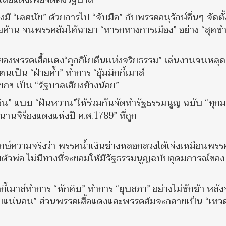
างมี “เลศนัย” ด้วยการไป “จับมือ” กับพรรคอนุรักษ์อื่นๆ จัดตั้
ยค้าน จนพรรคส้มได้ฉายา “ทารกทางการเมือง” อย่าง “สุดขำ
ของพรรคเสื้อแดง“ถูกกิโยตีนแห่งจริยธรรม” เล่นงานจนหลุ
ป็น “ฝ่ายค้ำ” ทำการ “อุ้มมิกกี้เมาส์
ายกฯ เป็น “รัฐบาลเสียงข้างน้อย”
น” แบบ “ฝันหวาน”ให้ร่วมกันจัดทำรัฐธรรมนูญ ฉบับ “ทุก
นจิร็องแดงแห่งปี ค.ศ.1789” ที่ถูก
จักษ์ความจริงว่า พรรคน้ำเงินช่างหลอกลวงได้เจ๋งเหมือนพรรค
ยมตัวพ่อ ไม่มีทางที่จะยอมให้มีรัฐธรรมนูญฉบับอุดมการณ์ของ
กี้เมาส์ทำการ “หักดิบ” ทำการ “ยุบสภา” อย่างไม่ชักช้า หลั
ินคว้าชัยแน่นอน” ส่วนพรรคเสื้อแดงและพรรคส้มจะกลายเป็น “เท