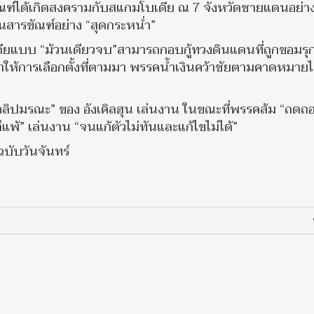
ขัณฑ์ได้เกิดสงครามกับสแกมโบเดีย ณ 7 จังหวัดชายแดนอย่าง
 ในสารขัณฑ์อย่าง “สุดกระหน่ำ”
ียแบบ “ม้วนเดียวจบ”สามารถกอบกู้ทวงดินแดนที่ถูกขอมรุก
ำให้การเลือกตั้งที่ตามมา พรรคน้ำเงินคว้าชัยตามคาดหมายไ
“คลิปมรณะ” ของ อังเคิลฮุน เล่นงาน ในขณะที่พรรคส้ม “ถดถ
พ้” เล่นงาน “จนแก้ตัวไม่ทันและแก้ไขไม่ได้”
บับวันจันทร์