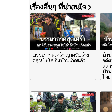
เรื่องอื่นๆ ที่น่าสนใจ
บรรยากาศเศร้า ญาติรับร่าง
บ้าน
ฮลุน โซโล่ ถึงบ้านเกิดแล้ว
อดีต
สส.พ
บ้าน
ไทย