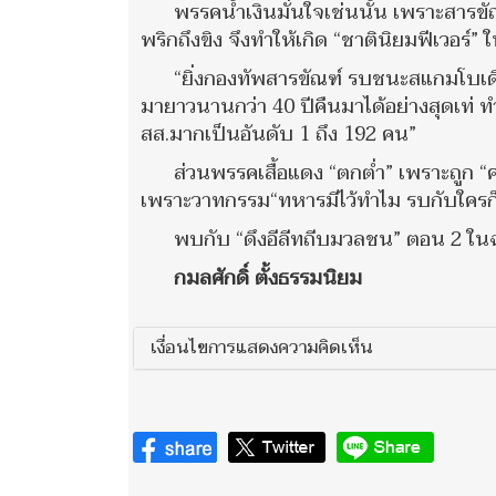
พรรคน้ำเงินมั่นใจเช่นนั้น เพราะสาร
พริกถึงขิง จึงทำให้เกิด “ชาตินิยมฟีเวอร์”
“ยิ่งกองทัพสารขัณฑ์ รบชนะสแกมโบเด
มายาวนานกว่า 40 ปีคืนมาได้อย่างสุดเท่ ท
สส.มากเป็นอันดับ 1 ถึง 192 คน”
ส่วนพรรคเสื้อแดง “ตกต่ำ” เพราะถูก 
เพราะวาทกรรม“ทหารมีไว้ทำไม รบกับใครก็แ
พบกับ “ดึงอีลีทถีบมวลชน” ตอน 2 ในฉ
กมลศักดิ์ ตั้งธรรมนิยม
เงื่อนไขการแสดงความคิดเห็น