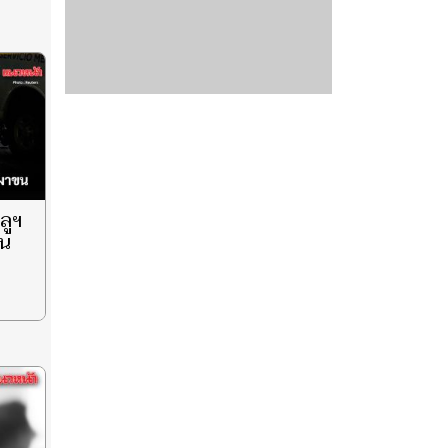
ลูฯ
ขน