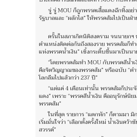
จู่ จู่ MOU ก็ถูกพรรคเสื้อแดงฉีกทิ้งอย่
รัฐบาลและ “ผลักไส” ให้พรรคส้มไปเป็นฝ่า
ครั้นในสภาเกิดนิติสงคราม จนนายกฯ 
ตำแหน่งติดต่อกันถึงสองราย พรรคส้มก็ทำตนเ
แห่งพรรคน้ำเงิน” เซิ้งกระติ๊บขึ้นมาเป็นน
“โดยพรรคส้มทำ MOU กับพรรคสีน้ำเงิ
คือจิตวิญญาณของพรรคส้ม” หรือฉบับ “ตำนา
โลกลืมไปแล้วกว่า 237 ปี”
“แต่แค่ 4 เดือนเท่านั้น พรรคส้มก็ประ
แดง” เพราะ “พรรคสีน้ำเงิน คืออนุรักษ์นิ
พรรคส้ม”
ในที่สุด รายการ “แตกหัก” ก็ตามมา มิก
เริ่มมั่นใจว่า “เลือกตั้งครั้งใหม่ น้ำเง
สวรรค์”