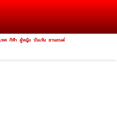
ะเทศ
กีฬา
ผู้หญิง
บันเทิง
ยานยนต์