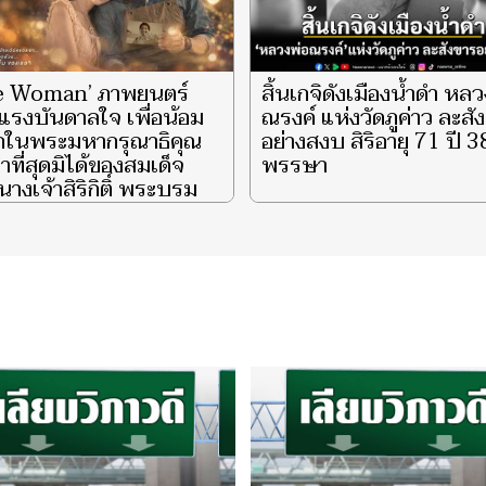
e Woman’ ภาพยนตร์
สิ้นเกจิดังเมืองน้ำดำ หล
แรงบันดาลใจ เพื่อน้อม
ณรงค์ แห่งวัดภูค่าว ละสั
ึกในพระมหากรุณาธิคุณ
อย่างสงบ สิริอายุ 71 ปี 3
าที่สุดมิได้ของสมเด็จ
พรรษา
างเจ้าสิริกิติ์ พระบรม
ินีนาถ พระบรมราชชนนี
ีหลวง ผู้ทรงเป็น ‘แม่’
‘รอยยิ้มแห่งแผ่นดิน’ จุด
กายความสว่างไสวแก่
ตพสกนิกรไทยชั่วนิรันดร์
‘She is My Smile’ EP.3