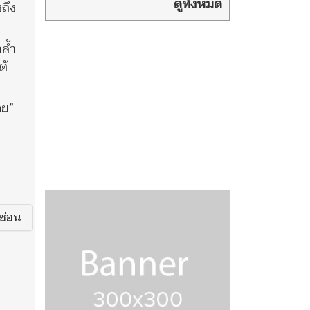
ชายแดนไทย-
ดูทั้งหมด
ถึง
กัมพูชา วินธัย ชี้ยังมีทุ่นระเบิด
เก่ากว่า 1 พัน ตร.กม.
ล้ำ
ด้
อย”
ซ่อน