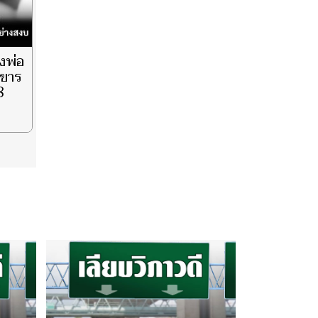
วงพ่อ
งขาร
8