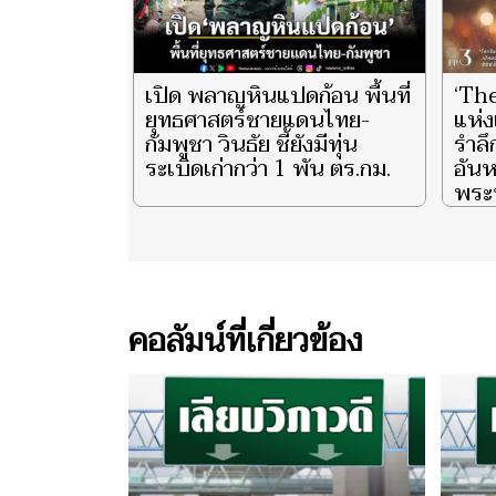
เปิด พลาญหินแปดก้อน พื้นที่
‘Th
ยุทธศาสตร์ชายแดนไทย-
แห่ง
กัมพูชา วินธัย ชี้ยังมีทุ่น
รำล
ระเบิดเก่ากว่า 1 พัน ตร.กม.
อันห
พระน
ราช
พันป
และ 
ประ
ชีวิ
คอลัมน์ที่เกี่ยวข้อง
ตอน 