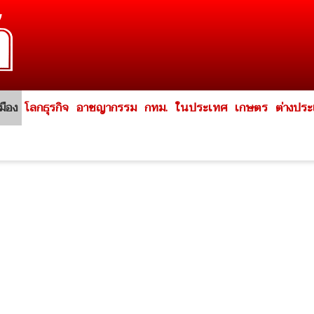
มือง
โลกธุรกิจ
อาชญากรรม
กทม.
ในประเทศ
เกษตร
ต่างปร