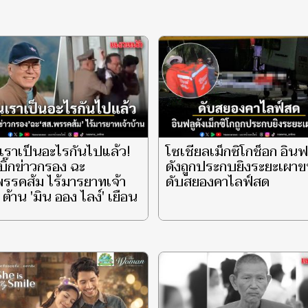
เราเป็นอะไรกันไปแล้ว!
โซเชียลเม็กซิโกช็อก อินฟ
บิ๊กข่าวกรอง ฉะ
ดังถูกประกบยิงระยะเผา
รรคส้ม ไร้มารยาทเจ้า
ดับสยองคาไลฟ์สด
 ต้าน 'มิน ออง ไลง์' เยือน