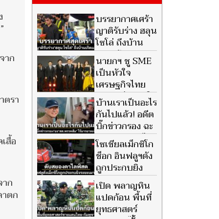
ง
บรรยากาศเศร้า
”
ญาติรับร่าง ฮลุน
โซโล่ ถึงบ้าน
เกิดแล้ว
ดจาก
นายกฯ ชู SME
เป็นหัวใจ
เศรษฐกิจไทย
พร้อมเป็น ลมใต้
มาตรา
บ้านเราเป็นอะไร
ปีก ยกระดับขีดความสามารถ
กันไปแล้ว! อดีต
แข่งขันเติบโตยั่งยืน
บิ๊กข่าวกรอง ฉะ
สส.พรรคส้ม ไร้
เสื้อ
โซเชียลเม็กซิโก
มารยาทเจ้าบ้าน ต้าน 'มิน ออง
ช็อก อินฟลูฯดัง
ไลง์' เยือนไทย
ถูกประกบยิง
ระยะเผาขน ดับ
งจาก
เปิด พลาญหิน
สยองคาไลฟ์สด
วดาตก
แปดก้อน พื้นที่
ยุทธศาสตร์