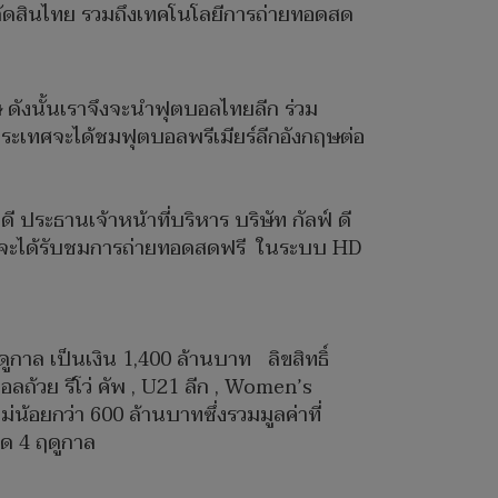
ผู้ตัดสินไทย รวมถึงเทคโนโลยีการถ่ายทอดสด
ษ ดังนั้นเราจึงจะนำฟุตบอลไทยลีก ร่วม
ระเทศจะได้ชมฟุตบอลพรีเมียร์ลีกอังกฤษต่อ
ี ประธานเจ้าหน้าที่บริหาร บริษัท กัลฟ์ ดี
คนจะได้รับชมการถ่ายทอดสดฟรี ในระบบ HD
ูกาล เป็นเงิน 1,400 ล้านบาท ลิขสิทธิ์
ลถ้วย รีโว่ คัพ , U21 ลีก , Women’s
น้อยกว่า 600 ล้านบาทซึ่งรวมมูลค่าที่
อด 4 ฤดูกาล