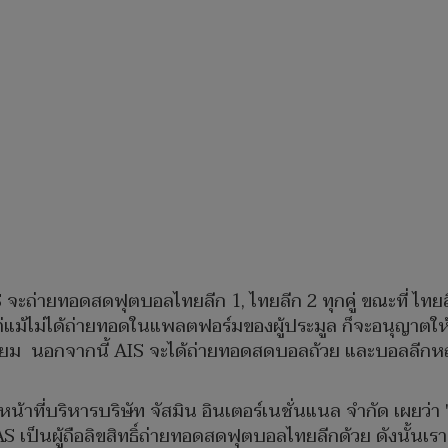
ะถ่ายทอดสดฟุตบอลไทยลีก 1, ไทยลีก 2 ทุกคู่ ขณะที่ ไทยลี
แม้ไม่ได้ถ่ายทอดในแพลตฟอร์มของผู้ประมูล ก็จะอนุญาตให้ส
นนิยม นอกจากนี้ AIS จะได้ถ่ายทอดสดบอลถ้วย และบอลลีกห
น้าที่บริหารบริษัท จัสมิน อินเตอร์เนชั่นแนล จำกัด เผยว่า 
AS เป็นผู้ถือลิขสิทธิ์ถ่ายทอดสดฟุตบอลไทยลีกด้วย ดังนั้นเรา