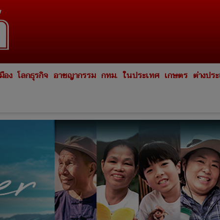
มือง
โลกธุรกิจ
อาชญากรรม
กทม.
ในประเทศ
เกษตร
ต่างปร