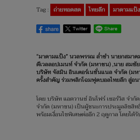
Tag :
ถ่ายทอดสด
ไทยลีก
มาดามแป้ง
“มาดามแป้ง” นวลพรรณ ล่ำซำ นายกสมาคมกีฬ
ดีเวลลอปเมนท์ จำกัด (มหาชน) ,นาย สมชัย เ
บริษัท จัสมิน อินเตอร์เนชั่นแนล จำกัด 
ครั้งสำคัญ ร่วมพลิกโฉมฟุตบอลไทยลีก สู่อนา
โดย บริษัท แอดวานซ์ อินโฟร์ เซอร์วิส จำกั
จำกัด (มหาชน) เป็นผู้ชนะการประมูลลิขสิ
พร้อมเงื่อนไขพิเศษต่ออีก 2 ฤดูกาล โดยไ