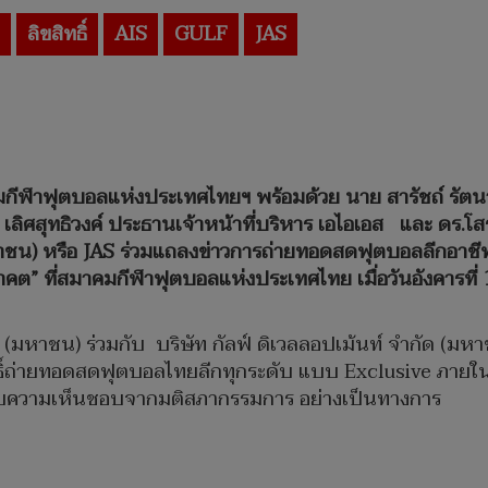
ลิขสิทธิ์
AIS
GULF
JAS
าฟุตบอลแห่งประเทศไทยฯ พร้อมด้วย นาย สารัชถ์ รัตนาวะด
ลิศสุทธิวงค์ ประธานเจ้าหน้าที่บริหาร เอไอเอส และ ดร.โสร
(มหาชน) หรือ JAS ร่วมแถลงข่าวการถ่ายทอดสดฟุตบอลลีกอา
คต” ที่สมาคมกีฬาฟุตบอลแห่งประเทศไทย เมื่อวันอังคารที่ 10
ด (มหาชน) ร่วมกับ บริษัท กัลฟ์ ดิเวลลอปเม้นท์ จำกัด (มหา
ทธิ์ถ่ายทอดสดฟุตบอลไทยลีกทุกระดับ แบบ Exclusive ภายใ
ด้รับความเห็นชอบจากมติสภากรรมการ อย่างเป็นทางการ