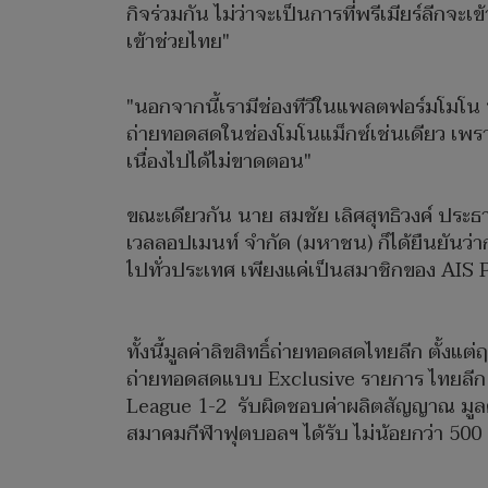
กิจร่วมกัน ไม่ว่าจะเป็นการที่พรีเมียร์ลี
เข้าช่วยไทย"
"นอกจากนี้เรามีช่องทีวีในแพลตฟอร์มโมโน นั
ถ่ายทอดสดในช่องโมโนแม็กซ์เช่นเดียว เพร
เนื่องไปได้ไม่ขาดตอน"
ขณะเดียวกัน นาย สมชัย เลิศสุทธิวงค์ ประธาน
เวลลอปเมนท์ จำกัด (มหาชน) ก็ได้ยืนยัน
ไปทั่วประเทศ เพียงแค่เป็นสมาชิกของ
ทั้งนี้มูลค่าลิขสิทธิ์ถ่ายทอดสดไทยลีก ตั้
ถ่ายทอดสดแบบ Exclusive รายการ ไทยลีก 1 ,
League 1-2 รับผิดชอบค่าผลิตสัญญาณ มูลค่า
สมาคมกีฬาฟุตบอลฯ ได้รับ ไม่น้อยกว่า 500