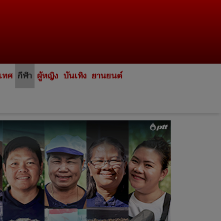
ะเทศ
กีฬา
ผู้หญิง
บันเทิง
ยานยนต์