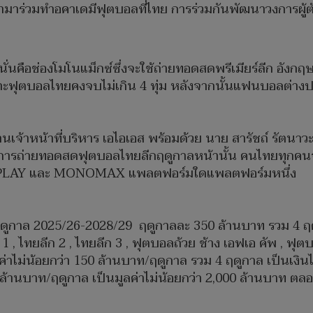
กจะเข้ามาร่วมทำอคาเดมีฟุตบอลที่ไทย การร่วมกันพัฒนาวงการ
่นคือช่องโมโนแม็กซ์ซึ่งจะใช้ถ่ายทอดสดพรีเมียร์ลีก อังกฤ
าะฟุตบอลไทยคงจบไม่เกิน 4 ทุ่ม หลังจากนั้นแฟนบอลต่างป
เจ้าหน้าที่บริหาร เอไอเอส พร้อมด้วย นาย สารัชถ์ รัตนาวะด
ว่าการถ่ายทอดสดฟุตบอลไทยลีกฤดูกาลหน้านั้น คนไทยทุก
 AIS PLAY และ MONOMAX แพลตฟอร์มใดแพลตฟอร์มหนึ่ง
งแต่ฤดูกาล 2025/26-2028/29 ฤดูกาลละ 350 ล้านบาท รวม 4 ฤด
 ไทยลีก 2 , ไทยลีก 3 , ฟุตบอลถ้วย ช้าง เอฟเอ คัพ , ฟุตบอ
ไม่น้อยกว่า 150 ล้านบาท/ฤดูกาล รวม 4 ฤดูกาล เป็นเงินไม่
 ล้านบาท/ฤดูกาล เป็นมูลค่าไม่น้อยกว่า 2,000 ล้านบาท ตล