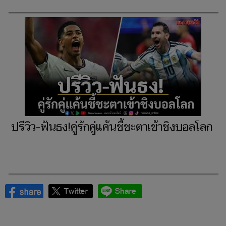
ปรีวิว-ฟันธง!คู่รักคู่แค้นชี้ชะตาเข้าชิงบอลโลก