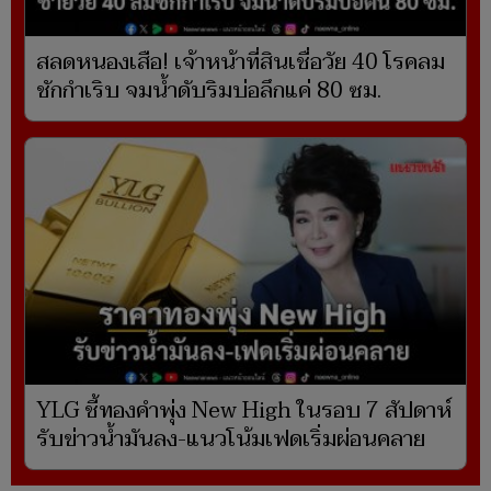
สลดหนองเสือ! เจ้าหน้าที่สินเชื่อวัย 40 โรคลม
ชักกำเริบ จมน้ำดับริมบ่อลึกแค่ 80 ซม.
YLG ชี้ทองคำพุ่ง New High ในรอบ 7 สัปดาห์
รับข่าวน้ำมันลง-แนวโน้มเฟดเริ่มผ่อนคลาย