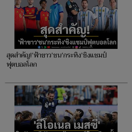
สุดสำคัญ!'ฟ้าขาว'ชน'กระทิง'ชิงแชมป์
ฟุตบอลโลก