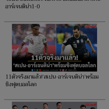
อาร์เจนติน่า1-0
11ตัวจริงมาแล้ว!‘สเปน-อาร์เจนติน่า’พร้อม
ชิงฟุตบอลโลก