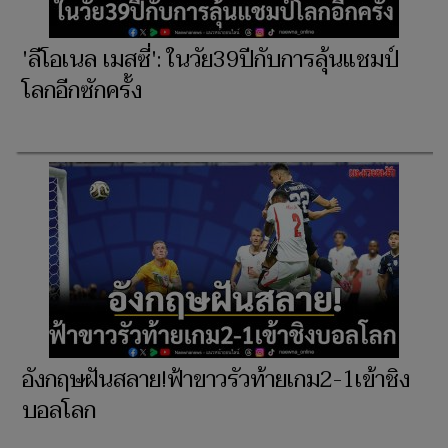
'ลีโอเนล เมสซี่': ในวัย39ปีกับการลุ้นแชมป์
โลกอีกซักครั้ง
อังกฤษฝันสลาย!ฟ้าขาวรัวท้ายเกม2-1เข้าชิง
บอลโลก