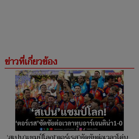
ข่าวที่เกี่ยวข้อง
‘สเปน’แชมป์โลก!‘ตอร์เรส’ซัดชัยต่อเวลาโค่น