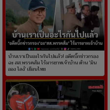
บ้านเราเป็นอะไรกันไปแล้ว! อดีตบิ๊กข่าวกรอง
ฉะ สส.พรรคส้ม ไร้มารยาทเจ้าบ้าน ต้าน 'มิน
ออง ไลง์' เยือนไทย