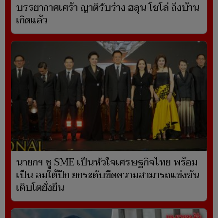
บรรยากาศเศร้า ญาติรับร่าง ฮลุน โซโล่ ถึงบ้าน
เกิดแล้ว
นายกฯ ชู SME เป็นหัวใจเศรษฐกิจไทย พร้อม
เป็น ลมใต้ปีก ยกระดับขีดความสามารถแข่งขัน
เติบโตยั่งยืน