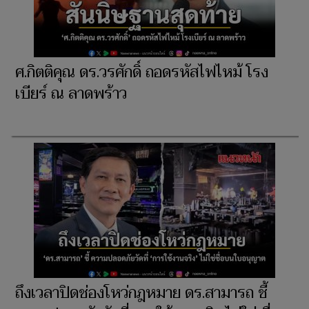
ศ.กิตติคุณ ดร.วรศักดิ์ ถอดรหัสไฟไหม้ โรง
เบียร์ ณ ลาดพร้าว
ถึงเวลาปิดช่องโหว่กฎหมาย ดร.สามารถ ชี้