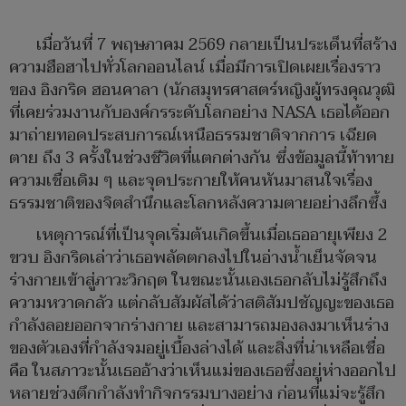
เมื่อวันที่ 7 พฤษภาคม 2569 กลายเป็นประเด็นที่สร้าง
ความฮือฮาไปทั่วโลกออนไลน์ เมื่อมีการเปิดเผยเรื่องราว
ของ อิงกริด ฮอนคาลา (นักสมุทรศาสตร์หญิงผู้ทรงคุณวุฒิ
ที่เคยร่วมงานกับองค์กรระดับโลกอย่าง NASA เธอได้ออก
มาถ่ายทอดประสบการณ์เหนือธรรมชาติจากการ เฉียด
ตาย ถึง 3 ครั้งในช่วงชีวิตที่แตกต่างกัน ซึ่งข้อมูลนี้ท้าทาย
ความเชื่อเดิม ๆ และจุดประกายให้คนหันมาสนใจเรื่อง
ธรรมชาติของจิตสำนึกและโลกหลังความตายอย่างลึกซึ้ง
เหตุการณ์ที่เป็นจุดเริ่มต้นเกิดขึ้นเมื่อเธออายุเพียง 2
ขวบ อิงกริดเล่าว่าเธอพลัดตกลงไปในอ่างน้ำเย็นจัดจน
ร่างกายเข้าสู่ภาวะวิกฤต ในขณะนั้นเองเธอกลับไม่รู้สึกถึง
ความหวาดกลัว แต่กลับสัมผัสได้ว่าสติสัมปชัญญะของเธอ
กำลังลอยออกจากร่างกาย และสามารถมองลงมาเห็นร่าง
ของตัวเองที่กำลังจมอยู่เบื้องล่างได้ และสิ่งที่น่าเหลือเชื่อ
คือ ในสภาวะนั้นเธออ้างว่าเห็นแม่ของเธอซึ่งอยู่ห่างออกไป
หลายช่วงตึกกำลังทำกิจกรรมบางอย่าง ก่อนที่แม่จะรู้สึก