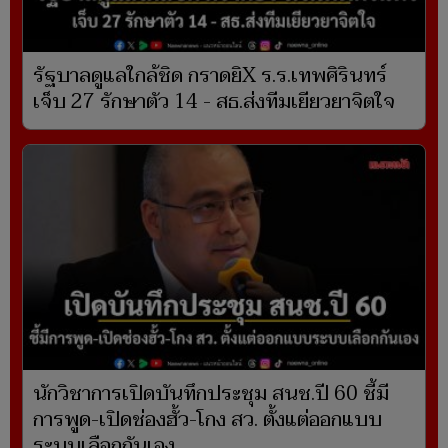
รัฐบาลดูแลใกล้ชิด กราดยิX ร.ร.เทพศิรินทร์
เจ็บ 27 รักษาตัว 14 - สธ.ส่งทีมเยียวยาจิตใจ
นักวิชาการเปิดบันทึกประชุม สนช.ปี 60 ชี้มี
การพูด-เปิดช่องฮั้ว-โกง สว. ตั้งแต่ออกแบบ
ระบบเลือกกันเอง