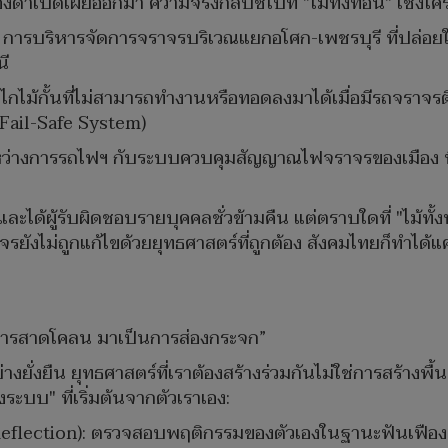
ดำเปิดเผยออกมา ความจริงกลับชี้ไปที่ "ไม้ทั้งท่อน" เชิงโครงส
การบริหารจัดการจราจรบริเวณแยกอโศก-เพชรบุรี ที่ปล่อยใ
นี
ลไกไม้กั้นที่ไม่สามารถทำงานหรือทอดลงมาได้เมื่อมีรถจรา
Fail-Safe System)
ระหว่างการรถไฟฯ กับระบบควบคุมสัญญาณไฟจราจรของเมือง 
ด้ผู้รับผิดชอบรายบุคคลชั่วข้ามคืน แต่ตราบใดที่ "ไม้ทั้ง
ไม่ถูกแก้ไขด้วยยุทธศาสตร์ที่ถูกต้อง สังคมไทยก็ทำได้แค่รอเ
กการสาดโคลน มาเป็นการส่องกระจก”
ั่งยืน ยุทธศาสตร์ที่เราต้องสร้างร่วมกันไม่ใช่การสร้างพื้
ะบบ" ที่เริ่มต้นจากตัวเราเอง:
Reflection): ตรวจสอบพฤติกรรมของตัวเองในฐานะฟันเฟืองหนึ