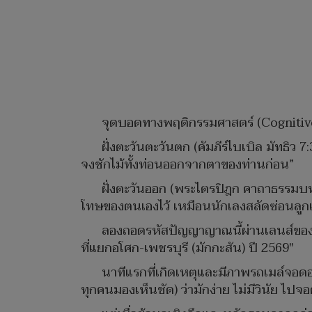
​จุดบอดทางพฤติกรรมศาสตร์ (Cognitive B
ฝั่งตะวันตะวันตก (คัมภีร์ไบเบิล มัทธิว 7:
จงชักไม้ทั้งท่อนออกจากตาของท่านก่อน”
ฝั่งตะวันออก (พระไตรปิฎก คาถาธรรมบท
โทษของตนเองไว้ เหมือนนักเลงสลัดซ่อนลูกเ
​ลองถอดรหัสปัญญาญาณนี้ผ่านเลนส์ของนั
ที่แยกอโศก-เพชรบุรี (มักกะสัน) ปี 2569"
​นาทีแรกที่เกิดเหตุและมีภาพรถเมล์จอด
ทุกคนมองเห็นชัด) ว่ามักง่าย ไม่มีวินัย ไ