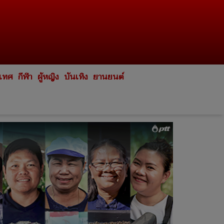
ะเทศ
กีฬา
ผู้หญิง
บันเทิง
ยานยนต์