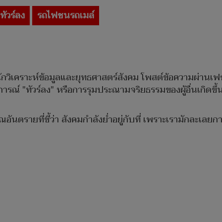
ทัวร์ลง
รถไฟชนรถเมล์
เคราะห์ข้อมูลและยุทธศาสตร์สังคม โพสต์ข้อความผ่านเฟซบุ๊ก 
ณ์ "ทัวร์ลง" หรือการรุมประณามจริยธรรมของผู้อื่นเกิดขึ้
ณอันตรายที่ชี้ว่า สังคมกำลังย่ำอยู่กับที่ เพราะเรามักละ