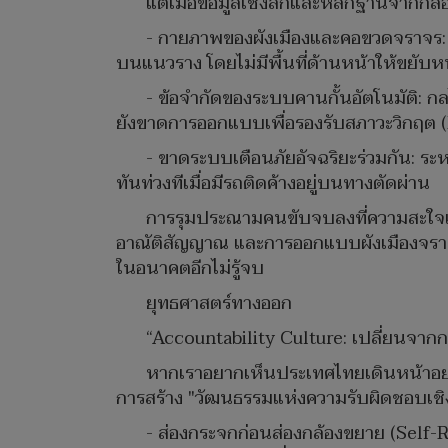
​แต่เมื่อข้อมูลเชิงลึกและหลักฐานจากกล่อง
- กายภาพของผังเมืองและคอขวดจราจร: 
บนแนวราง โดยไม่มีพื้นที่ด้านหน้าให้ขยับห
- ข้อจำกัดของระบบคานกั้นอัตโนมัติ: ก
ยังขาดการออกแบบเพื่อรองรับสภาวะวิกฤต (
- ขาดระบบเตือนภัยอัจฉริยะร่วมกัน: 
ทันท่วงทีเมื่อมีรถติดค้างอยู่บนทางตัดผ่าน
การรุมประณามคนขับจบลงที่ความสะใจและไ
อาณัติสัญญาณ และการออกแบบผังเมืองจราจรยัง
ในอนาคตอีกไม่รู้จบ
ยุทธศาสตร์ทางออก
​“Accountability Culture: เปลี่ยนจา
​หากเราอยากเห็นประเทศไทยเดินหน้าอย่างย
การสร้าง "วัฒนธรรมแห่งความรับผิดชอบเชิงร
- ส่องกระจกก่อนส่องกล้องขยาย (Self-