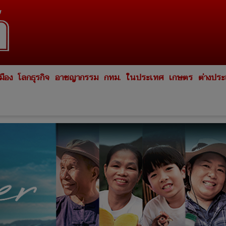
มือง
โลกธุรกิจ
อาชญากรรม
กทม.
ในประเทศ
เกษตร
ต่างปร