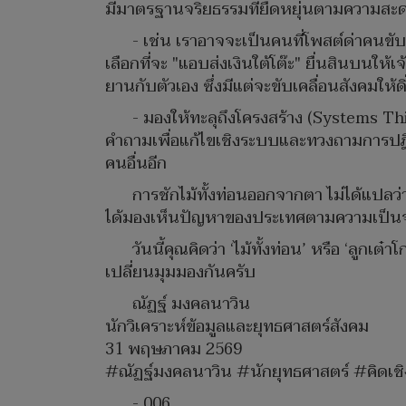
มีมาตรฐานจริยธรรมที่ยืดหยุ่นตามความสะ
- เช่น เราอาจจะเป็นคนที่โพสต์ด่าคนขั
เลือกที่จะ "แอบส่งเงินใต้โต๊ะ" ยื่นสินบนให้
ยานกับตัวเอง ซึ่งมีแต่จะขับเคลื่อนสังคมให้ดิ
- มองให้ทะลุถึงโครงสร้าง (Systems Thi
คำถามเพื่อแก้ไขเชิงระบบและทวงถามการปฏิรูป
คนอื่นอีก
การชักไม้ทั้งท่อนออกจากตา ไม่ได้แปลว่าใ
ได้มองเห็นปัญหาของประเทศตามความเป็นจริง 
วันนี้คุณคิดว่า ‘ไม้ทั้งท่อน’ หรือ ‘ลูก
เปลี่ยนมุมมองกันครับ
ณัฏฐ์ มงคลนาวิน
นักวิเคราะห์ข้อมูลและยุทธศาสตร์สังคม
31 พฤษภาคม 2569
​#ณัฏฐ์มงคลนาวิน #นักยุทธศาสตร์ #คิ
- 006