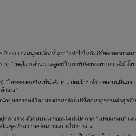
ias) ของมนุษย์เรื่องนี้ ถูกบันทึกไว้ในคัมภีร์ของสองศาสน
3-5): “เหตุไฉนท่านมองดูผงที่ในตาพี่น้องของท่าน แต่ไม้ทั้งท่อน
): “โทษของคนอื่นเห็นได้ง่าย... ย่อมโปรยโทษของคนอื่นล
ต๋าโกง”
กยุทธศาสตร์ โดยมองย้อนกลับไปที่โศกนาฏกรรมล่าสุดที่เพิ
อยู่กลางราง สังคมบนโลกออนไลน์เปิดฉาก "โปรยแกลบ" และรุ
ปจอดในจุดห้ามจอดคร่อมรางรถไฟได้อย่างไร