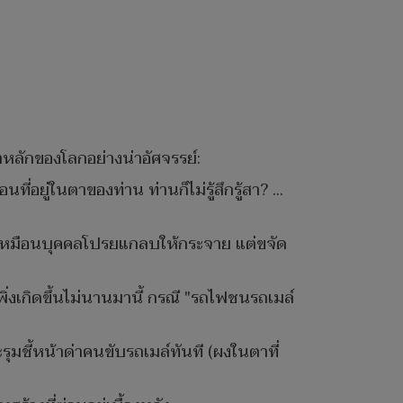
าหลักของโลกอย่างน่าอัศจรรย์:
ที่อยู่ในตาของท่าน ท่านก็ไม่รู้สึกรู้สา? ...
ง เหมือนบุคคลโปรยแกลบให้กระจาย แต่ขจัด
่งเกิดขึ้นไม่นานมานี้ กรณี "รถไฟชนรถเมล์
มชี้หน้าด่าคนขับรถเมล์ทันที (ผงในตาที่