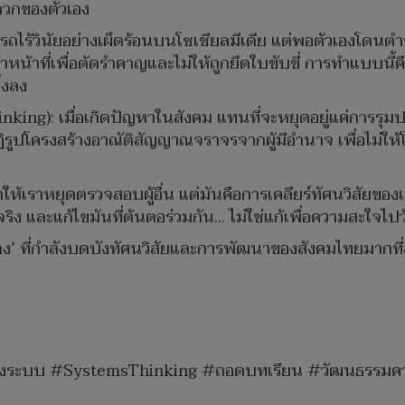
ดวกของตัวเอง
บรถไร้วินัยอย่างเผ็ดร้อนบนโซเชียลมีเดีย แต่พอตัวเองโด
เจ้าหน้าที่เพื่อตัดรำคาญและไม่ให้ถูกยึดใบขับขี่ การทำแบบนี้
่งลง
nking): เมื่อเกิดปัญหาในสังคม แทนที่จะหยุดอยู่แค่การรุม
โครงสร้างอาณัติสัญญาณจราจรจากผู้มีอำนาจ เพื่อไม่ให้โครงส
ห้เราหยุดตรวจสอบผู้อื่น แต่มันคือการเคลียร์ทัศนวิสัยของเรา
และแก้ไขมันที่ต้นตอร่วมกัน... ไม่ใช่แก้เพื่อความสะใจไป
เต๋าโกง’ ที่กำลังบดบังทัศนวิสัยและการพัฒนาของสังคมไทยมากที
ดเชิงระบบ #SystemsThinking #ถอดบทเรียน #วัฒนธรรมค