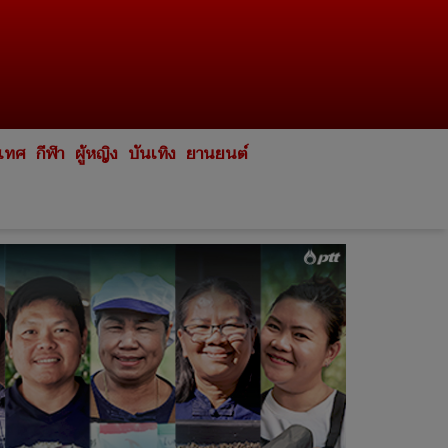
ะเทศ
กีฬา
ผู้หญิง
บันเทิง
ยานยนต์