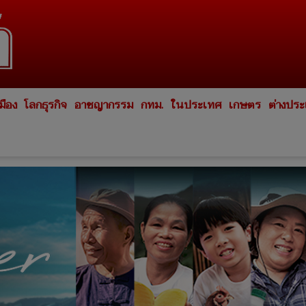
มือง
โลกธุรกิจ
อาชญากรรม
กทม.
ในประเทศ
เกษตร
ต่างปร