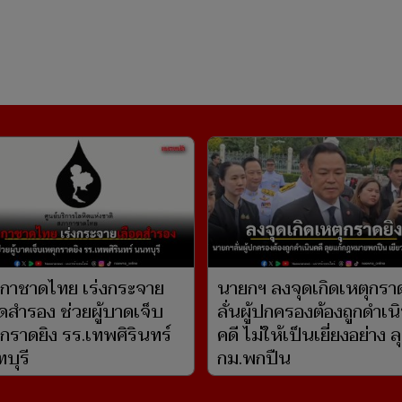
กาชาดไทย เร่งกระจาย
นายกฯ ลงจุดเกิดเหตุกรา
อดสำรอง ช่วยผู้บาดเจ็บ
ลั่นผู้ปกครองต้องถูกดําเน
ุกราดยิง รร.เทพศิรินทร์
คดี ไม่ให้เป็นเยี่ยงอย่าง ล
บุรี
กม.พกปืน