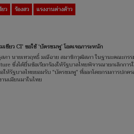
ขียว
ร้องสว
แรงงานต่างด้าว
่มเขียว
CI’ ขอใช้ ‘บัตรชมพู’
โอดเจอภาระหนัก
า ที่รัฐสภา นายเทวฤทธิ์ มณีฉาย สมาชิกวุฒิสภา ในฐานะคณะกร
re ซึ่งได้ยื่นข้อเรียกร้องให้รัฐบาลไทยพิจารณายกเลิกการใช
อให้รัฐบาลไทยยอมรับ "บัตรชมพู" ที่ออกโดยกรมการปกครองใ
งงานเมียนมาในไทย