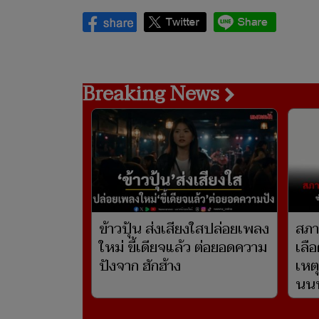
Breaking News
ข้าวปุ้น ส่งเสียงใสปล่อยเพลง
สภา
ใหม่ ขี้เดียจแล้ว ต่อยอดความ
เลื
ปังจาก ฮักฮ้าง
เหต
นนท