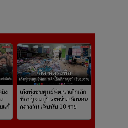
ดยิง
เก๋งพุ่งชนศูนย์พัฒนาเด็กเล็ก
ิน
ที่กาญจนบุรี ระหว่างเด็กนอน
ุยแก้
กลางวัน เจ็บนับ 10 ราย