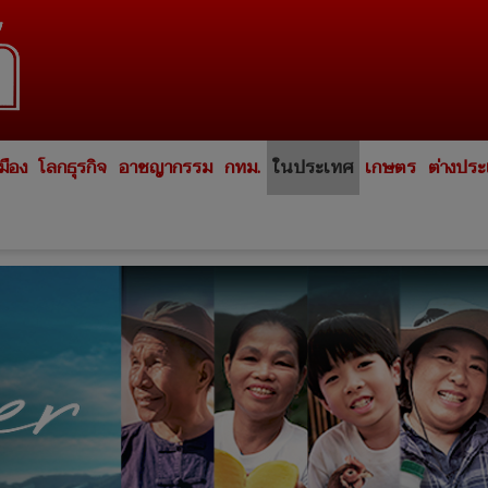
มือง
โลกธุรกิจ
อาชญากรรม
กทม.
ในประเทศ
เกษตร
ต่างปร