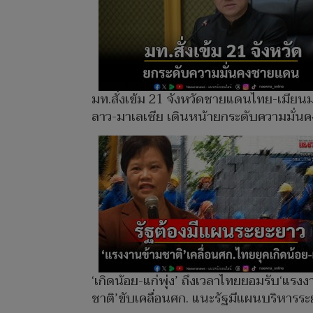
มท.สั่งเข้ม 21 จังหวัดชายแดนไทย-เมียน
ลาว-มาเลเซีย เดินหน้ายกระดับความมั่นค
‘เกิดน้อย-แก่พุ่ง’ ถึงเวลาไทยยอมรับ‘แรง
ชาติ’ขับเคลื่อนศก. แนะรัฐมีแผนบริหารร