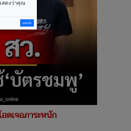
ราแสดงว่าคุณ
ยอมรับ
ู’ โอดเจอภาระหนัก