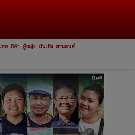
ะเทศ
กีฬา
ผู้หญิง
บันเทิง
ยานยนต์