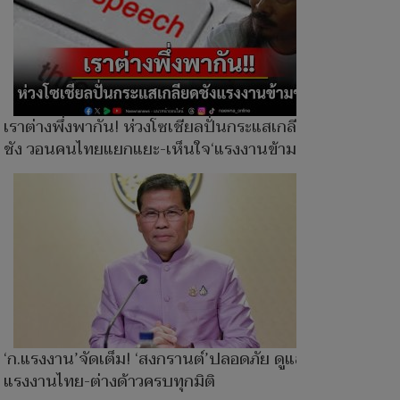
เราต่างพึ่งพากัน! ห่วงโซเชียลปั่นกระแสเกลียด
ชัง วอนคนไทยแยกแยะ-เห็นใจ‘แรงงานข้ามชาติ’
‘ก.แรงงาน’จัดเต็ม! ‘สงกรานต์’ปลอดภัย ดูแล
แรงงานไทย-ต่างด้าวครบทุกมิติ