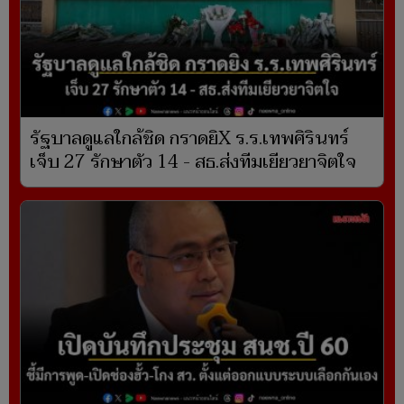
รัฐบาลดูแลใกล้ชิด กราดยิX ร.ร.เทพศิรินทร์
เจ็บ 27 รักษาตัว 14 - สธ.ส่งทีมเยียวยาจิตใจ