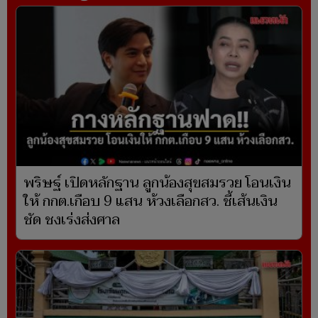
พริษฐ์ เปิดหลักฐาน ลูกน้องสุขสมรวย โอนเงิน
ให้ กกต.เกือบ 9 แสน ห้วงเลือกสว. ชี้เส้นเงิน
ชัด ชงเร่งส่งศาล