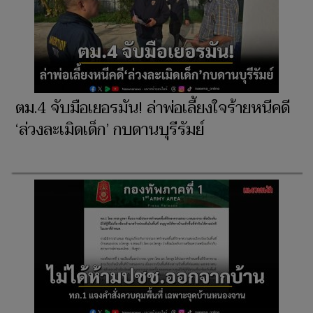
ตม.4 จับมือเยอรมัน! ล่าพ่อเลี้ยงใจร้ายหนีคดี
‘ล่วงละเมิดเด็ก’ กบดานบุรีรัมย์