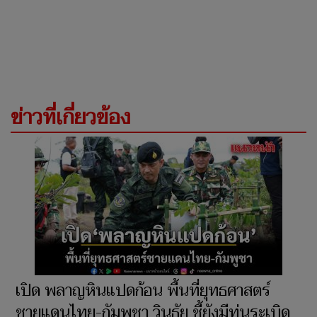
ข่าวที่เกี่ยวข้อง
เปิด พลาญหินแปดก้อน พื้นที่ยุทธศาสตร์
ชายแดนไทย-กัมพูชา วินธัย ชี้ยังมีทุ่นระเบิด