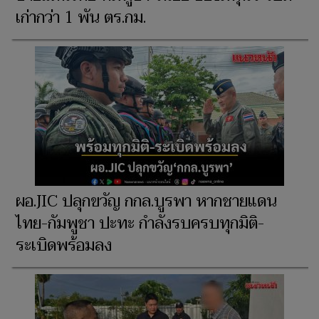
เก่ากว่า 1 พัน ตร.กม.
ผอ.JIC ปลุกขวัญ กกล.บูรพา หากชายแดน
ไทย-กัมพูชา ปะทะ กำลังรบครบทุกมิติ-
ระเบิดพร้อมลง