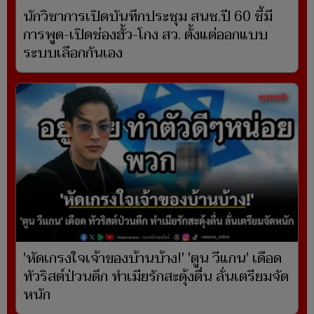
นักวิชาการเปิดบันทึกประชุม สนช.ปี 60 ชี้มี
การพูด-เปิดช่องฮั้ว-โกง สว. ตั้งแต่ออกแบบ
ระบบเลือกกันเอง
'หัดเกรงใจเจ้าของบ้านบ้าง!' 'ตูน วีแกน' เดือด
ทัวริสต์ป่วนดึก ทำเมียรักสะดุ้งตื่น ลั่นเตรียมจัด
หนัก