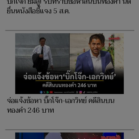
บิ๊กโจ๊ก ยิ้มสู้! รับทราบข้อหาสินบนทองคำ นัด
ยื่นหนังสือชี้แจง 5 ส.ค.
จ่อแจ้งข้อหา บิ๊กโจ๊ก-เอกวิทย์ คดีสินบน
ทองคำ 246 บาท