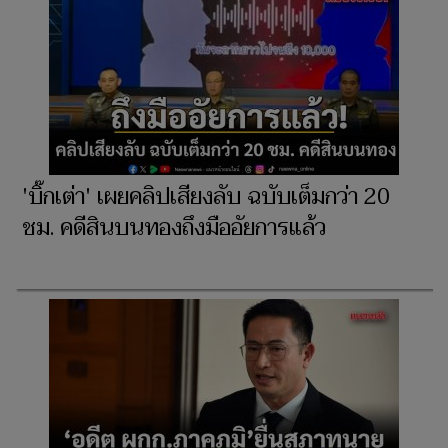
'บิ๊กเต่า' เผยคลิปเสียงลับ ฉบับเต็มกว่า 20
ชม. คดีสินบนทองถึงมืออัยการแล้ว