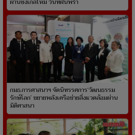
ผ่านซิงเกิลใหม่ วันที่ฝนพรำ
กมธ.การศาสนาฯ จัดนิทรรศการ‘วัฒนธรรม
รักษ์โลก’ ขยายพลังเครือข่ายสิ่งแวดล้อมผ่าน
มิติศาสนา