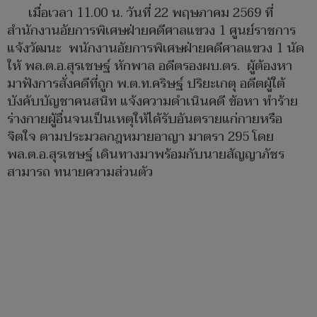
เมื่อเวลา 11.00 น. วันที่ 22 พฤษภาคม 2569 ที่
สำนักงานอัยการพิเศษฝ่ายคดีศาลแขวง 1 ศูนย์ราชการ
แจ้งวัฒนะ พนักงานอัยการพิเศษฝ่ายคดีศาลแขวง 1 นัด
ให้ พล.ต.อ.สุรเชษฐ์ หักพาล อดีตรองผบ.ตร. ผู้ต้องหา
มาฟังการสั่งคดีที่ถูก พ.ต.ท.คริษฐ์ ปริยะเกตุ อดีตผู้ใต้
บังคับบัญชาคนสนิท แจ้งความดำเนินคดี ข้อหา ทำร้าย
ร่างกายผู้อื่นจนเป็นเหตุให้ได้รับอันตรายแก่กายหรือ
จิตใจ ตามประมวลกฎหมายอาญา มาตรา 295 โดย
พล.ต.อ.สุรเชษฐ์ เดินทางมาพร้อมกับนายสัญญาภัชร
สามารถ ทนายความส่วนตัว