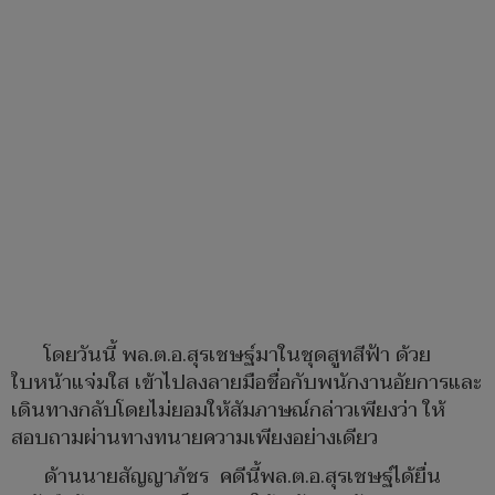
โดยวันนี้ พล.ต.อ.สุรเชษฐ์มาในชุดสูทสีฟ้า ด้วย
ใบหน้าแจ่มใส เข้าไปลงลายมือชื่อกับพนักงานอัยการและ
เดินทางกลับโดยไม่ยอมให้สัมภาษณ์กล่าวเพียงว่า ให้
สอบถามผ่านทางทนายความเพียงอย่างเดียว
ด้านนายสัญญาภัชร คดีนี้พล.ต.อ.สุรเชษฐ์ได้ยื่น