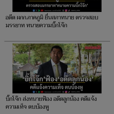
อดีต ผกก.ภาคภูมิ ยื่นสภาทนาย ตรวจสอบ
มรรยาท ทนายความบิ๊กโจ๊ก
บิ๊กโจ๊ก ส่งทนายฟ้อง อดีตลูกน้อง คดีแจ้ง
ความเท็จ ตบบ้องหู