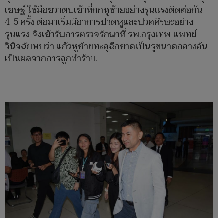
เชษฐ์ ใช้มือขวาตบเข้าที่กกหูซ้ายอย่างรุนแรงติดต่อกัน
4-5 ครั้ง ต่อมาเริ่มมีอาการปวดหูและปวดศีรษะอย่าง
รุนแรง จึงเข้ารับการตรวจรักษาที่ รพ.กรุงเทพ แพทย์
วินิจฉัยพบว่า แก้วหูซ้ายทะลุฉีกขาดเป็นรูขนาดกลางอัน
เป็นผลจากการถูกทำร้าย.