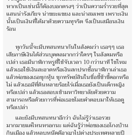
หากเป็นเช่นนี้ก็ต้องบอกตรงๆ ว่าเป็นความร่ำรวยที่สุด
แสนน่ารังเกียจ น่าขยะแขยง และน่าสมเพช เพราะเงิน
นั้นเป็นเงินที่ได้มาด้วยความทุจริต จึงเป็นเสมือนเงิน
ร้อน
ทุกวันนี้จะมีบทสนทนากันในสังคมว่า เธอๆๆ เธอ
เสียภาษีเงินได้ส่วนบุคคลมากกว่าใครๆ ในสังคมหรือ
เปล่า เธอมีนาฬิกาหรูที่ใช้จับเวลา 10 กว่านาที ใช่ไหม
แล้วเธอใช้เงินสะอาดหรือเงินสกปรกซื้อนาฬิกาเล่าเธอ
แล้วพ่อของเธอซุกหุ้น ซุกทรัพย์สินในชื่อขี้ข้าขี้คอกหรือ
ไม่ แล้วเธอมีที่ดินหลายร้อยไร่เมื่อเธอยังเป็นเด็กหญิง
หรือเปล่า แล้วเธอสอบเข้ามหาวิทยาลัยด้วยความ
สามารถหรือด้วยการที่พ่อเธอขโมยคำตอบมาให้เธอดู
หรือเปล่า
และยังมีบทสนทนาอีกว่า ฉันไม่รู้ว่าเธอรวย
มากมายแค่ไหนหรอกนะ แต่ฉันรู้ว่าพ่อของเธอโกงบ้าน
กินเมือง แล้วหลบหนีคดีอาญาไปต่างประเทศหลายปี