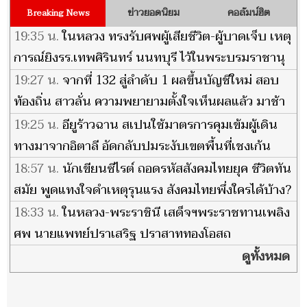
ข่าวยอดนิยม
คอลัมน์ฮิต
Breaking News
19:35 น.
ในหลวง ทรงรับศพผู้เสียชีวิต-ผู้บาดเจ็บ เหตุ
การณ์ยิงรร.เทพศิรินทร์ นนทบุรี ไว้ในพระบรมราชานุ
เคราะห์
19:27 น.
จากที่ 132 สู่ลำดับ 1 ผลขึ้นบัญชีใหม่ สอบ
ท้องถิ่น สาวลั่น ความพยายามตั้งใจเห็นผลแล้ว มาช้า
แต่ก็ภูมิใจ
19:25 น.
อียูร้าวฉาน สเปนใช้มาตรการคุมเข้มผู้เดิน
ทางมาจากอิตาลี อัดกลับปมระงับเขตพื้นที่เชงเก้น
18:57 น.
นักเขียนซีไรต์ ถอดรหัสสังคมไทยยุค ชีวิตทัน
สมัย พูดแทงใจดำเหตุรุนแรง สังคมไทยพึ่งใครได้บ้าง?
18:33 น.
ในหลวง-พระราชินี เสด็จฯพระราชทานเพลิง
ศพ นายแพทย์ปราเสริฐ ปราสาททองโอสถ
ดูทั้งหมด