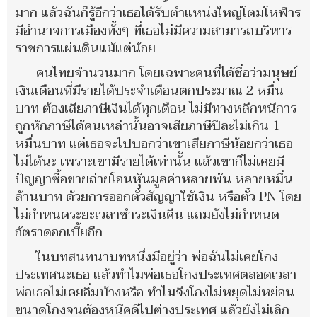
มาก แล้วฉันก็รู้อีกว่าเธอได้รับตำแหน่งใหญ่โตมโหฬาร
มีอำนาจการเมืองทั้งๆ ที่เธอไม่มีความสามารถบริหาร
ราชการแผ่นดินแม้แต่น้อย
คนไทยจำนวนมาก โดยเฉพาะคนที่ได้ชื่อว่ามนุษย์
เงินเดือนที่มีรายได้ประจำเดือนตกประมาณ 2 หมื่น
บาท ต้องเสียภาษีเงินได้ทุกเดือน ไม่มีทางหลีกหนีการ
ถูกหักภาษีได้คนเหล่านั้นอาจเสียภาษีปีละไม่เกิน 1
หมื่นบาท แต่เธอจะไปบอกว่าเขาเสียภาษีน้อยกว่าเธอ
ไม่ได้นะ เพราะเขามีรายได้เท่านั้น แล้วเขาก็ไม่เคยมี
ปัญญาซื้อขายถ่ายโอนหุ้นมูลค่าหลายพัน หลายหมื่น
ล้านบาท ด้วยการออกตั๋วสัญญาใช้เงิน หรือตั๋ว PN โดย
ไม่กำหนดระยะเวลาชำระเงินคืน แถมยังไม่กำหนด
อัตราดอกเบี้ยอีก
ในบทสนทนาบทหนึ่งมีอยู่ว่า พ่อฉันไม่เคยโกง
ประเทศนะเธอ แล้วทำไมพ่อเธอโกงประเทศตลอดเวลา
พ่อเธอไม่เคยอิ่มบ้างหรือ ทำไมจึงโกงไม่หยุดไม่หย่อน
ขนาดโกงจนต้องหนีคดีไปต่างประเทศ แล้วยังไม่เลิก