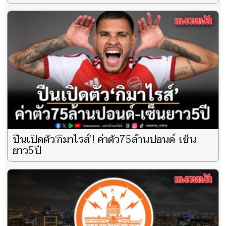
ปืนเปิดตัว‘กิมาไรส์’! ค่าตัว75ล้านปอนด์-เซ็น
ยาว5ปี