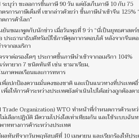
ะบุว่า ชะลอการขึ้นภาษี 90 วัน แต่ยังเก็บภาษี 10 กับ 75
การภาษีเต็มที่ เขากล่าวด้วยว่า ขึ้นภาษีนำเข้าจีน 125%
าดการค้าโลก”
ยันขณะพูดกับนักข่าว เมื่อวันพุธที่ 9 ว่า “นี่เป็นยุทธศาสตร์
มื่อ ประธานาธิบดีทรัมป์ใช้ภาษีศุลกากรตอบโต้ หลังจากจีนต
้าจากอเมริกา
เจรจาต่อรองใดๆ ประกาศขึ้นภาษีนำเข้าจากอเมริกา 104%
่หายาก 7 ชนิดทันที เช่น ซามาเรียม,
ั้งในภาคพลเรือนและการทหาร
เพื่อปกป้องความมั่นคงของชาติ และเป็นแนวทางที่ประเทศอื่
ศ เพื่อให้การค้าระหว่างประเทศยังดำเนินไปได้อย่างถูกต้องต
ld Trade Organization) WTO ทำหน้าที่กำหนดการค้าระหว่
รไม่เลือกปฏิบัติ มีความโปร่งใสเท่าเทียมกัน และใช้ระบบฉันท
พิพาททางการค้าระหว่างประเทศ
ะมีผลทันทีจากวันพฤหัสบดีที่ 10 เมษายน และเรียกร้องให้ปร