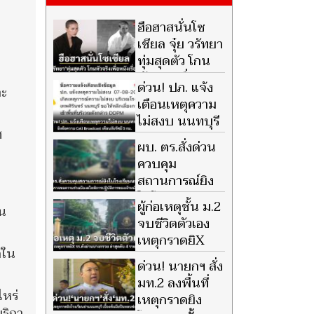
ฮือฮาสนั่นโซ
เชียล จุ๋ย วรัทยา
ทุ่มสุดตัว โกน
หัวจริงเพื่อ
ด่วน! ปภ. แจ้ง
ละ
ภาพยนตร์เรื่องใหม่
เตือนเหตุความ
ไม่สงบ นนทบุรี
ศ
ยิงข้อความ Cell
ผบ. ตร.สั่งด่วน
Broadcast เตือนภัยรัศมี 5 กม.
ควบคุม
สถานการณ์ยิง
ในโรงเรียน
ผู้ก่อเหตุชั้น ม.2
ิน
นนทบุรี ตำรวจขอความร่วมมือ
จบชีวิตตัวเอง
งดไลฟ์การปฏิบัติการของเจ้า
เหตุกราดยิX
หน้าที่
ดใน
รร.ดังย่าน
ด่วน! นายกฯ สั่ง
บางกรวย ล่าสุดดับ 4 ราย
มท.2 ลงพื้นที่
ไหร่
เหตุกราดยิง
ริกา