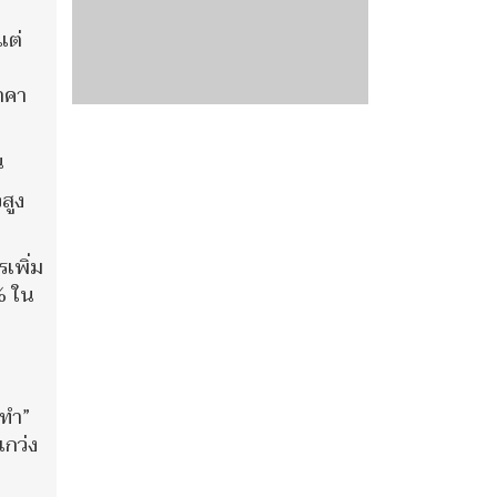
แต่
าคา
น
สูง
เพิ่ม
% ใน
นทำ”
แกว่ง