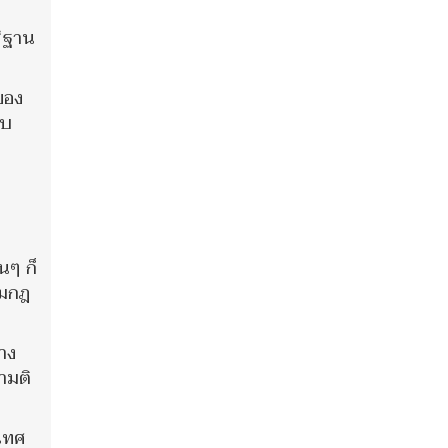
 “ฐาน
ของ
อบ
นๆ ก็
ามกฎ
าง
ามติ
ะเทศ