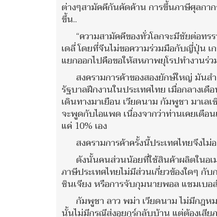
ต่างๆสามัคคีกันคัดค้าน การขึ้นภาษีศุลก
ขึ้น..
“ความสามัคคีของทั่วโลกจะมีชัยต่อทร
เดลี่ โดยที่จีนไม่ขอความร่วมมือกับญี่ปุ่น
แยกออกไปคือขอให้สหภาพยุโรปทำงานร่วมกับ
สงครามการค้าของสองยักษ์ใหญ่ มันสำคั
รัฐบาลฝึกงานในประเทศไทย เมื่อกลางเดือน
เดินทางมาเยือน เวียดนาม กัมพูชา มาเลเซีย
จะพูดกับไอแพด เนื่องจากว่าท่านเคยเตือนแ
แค่ 10% เอง
สงครามการค้าครั้งนี้ประเทศไทยจึงไม่
ดังนั้นคนส่วนน้อยที่ใช้สินค้าผลิตในอ
ภาษีประเทศไทยไม่มีส่วนเกี่ยวข้องใดๆ กับกา
ซินเจียง หรือการจับกุมนายพอล แชมเบอส
กัมพูชา ลาว พม่า เวียดนาม ไม่มีก
นั้นไม่มีกรณีส่งอุยกูร์กลับบ้าน แต่ต้องเส