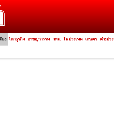
มือง
โลกธุรกิจ
อาชญากรรม
กทม.
ในประเทศ
เกษตร
ต่างปร