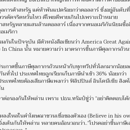
ุลการค้าสหรัฐ แค่ห้าพันแปดร้อยกว่าดอลลาร์ ซึ่งอยู่อันดับที
่ควรดัดจริตหวั่นไหว ตีโพยตีพายเกินไปเพราะเป้าหมาย
ค้าสหรัฐหลายแสนล้านดอลลาร์ เนื่องจากคนอเมริกันนิยมซื้อส
นอเมริกา
สวมกันในปัจจุบัน มีตัวหนังสือเขียนว่า America Great Agai
de In China นั้น หมายความว่า มาตรการขึ้นภาษีศุลกากรถ้วน
ประกาศขึ้นภาษีศุลกากรถ้วนหน้ากับทุกทวีปทั่วโลกมากน้อย
กันทั่วไป ประเทศไทยถูกเรียกเก็บภาษีนำเข้า 36% น้อยกว่า
ระเทศไทยต้องเสียภาษีแพงกว่า ฟิลิปปินส์ อินโดนีเซีย สิงคโ
ัน
รจาต่อรองกันให้พล่าน เพราะ ปธน.ทรัมป์ขู่ว่า “อย่าคิดตอบโต้
ที่หลงใหลในคำโฆษณาชวนเชื่อของตัวเอง (Believe in his o
ิ่งเต้นกันให้พล่าน หลายคนอ้อนวอนว่า..“โปรดอย่าขึ้นภาษีเ