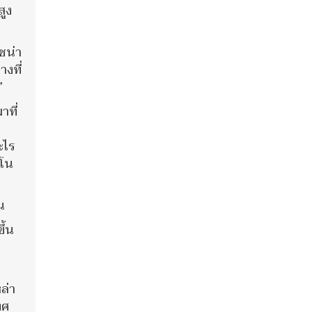
สูง
ชน่า
งที่
”
าที่
ะไร
ิโน
น
ึ้น
ล่า
ทศ