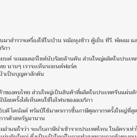
สำรวจเครื่องใช้ในบ้าน หม้อหุงข้าว ตู้เย็น ทีวี. พัดลม แ
มริกา
นต์ รถมอเตอร์ไซค์นับร้อยล้านคัน ส่วนใหญ่ผลิตในประเท
ทศไทย นานๆ เราจะเห็นรถยนต์ฟอร์ด
น้าเป็นบุญตาสักคัน
ี่ห้าของคนไทย ส่วนใหญ่เป็นสินค้าที่ผลิตในประเทศจีนแผ่นด
ีน้อยครั้งได้เห็นคนใช้ไอโฟนของอเมริกา
ิบดี โดนัลด์ ทรัมป์ใช้มาตรการขึ้นภาษีศุลกากรครั้งใหญ่ที่สุ
ดุลการค้าสหรัฐมานาน
ตามอำเภอใจว่า จะเก็บภาษีนำเข้าจากประเทศไหน ในอัตราเท่า
นแผ่นดินใหญ่ ซึ่งเป็นเป้าใหญ่ในการทำสงครามการค้าของอเม