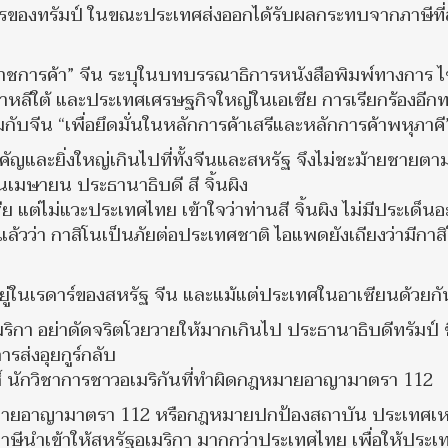
ากรของทรัมป์ ในขณะประเทศส่งออกได้รับผลกระทบจากภาษีที่
ราชการค้า” จีน ระบุในบทบรรณาธิการหนังสือพิมพ์ทางการ ไ
 เกาหลีใต้ และประเทศเศรษฐกิจใหญ่ในเอเชีย การเรียกร้องอีกทา
จีน “เพื่อยึดมั่นในหลักการค้าเสรีและหลักการค้าพหุภาคี
ญและยิ่งใหญ่เกินไปที่ทั้งจีนและสหรัฐ จึงไม่ชะม้ายชายตาม
เมษายน ประธานาธิบดี สี จิ้นผิง
 แต่ไม่แวะประเทศไทย เข้าใจว่าท่านสี จิ้นผิง ไม่มีประเด็นอ
ล้วว่า กาสิโนเป็นภัยต่อประเทศชาติ ไอแพดยังเถียงว่ามีกาส
อยู่ในเรดาร์ของสหรัฐ จีน และแม้แต่ประเทศในอาเซียนด้วยกั
เมริกา อย่าดัดจริตโวยวายให้มากเกินไป ประธานาธิบดีทรัมป์ ข
รส่งอุยกูร์กลับ
์ นักวิชาการชาวอเมริกันที่ทำผิดกฎหมายอาญามาตรา 112
ฎหมายอาญามาตรา 112 หรือกฎหมายปกป้องสถาบัน ประเทศเห
ียภาษีนำเข้าให้สหรัฐอเมริกา มากกว่าประเทศไทย เพื่อให้ประเ