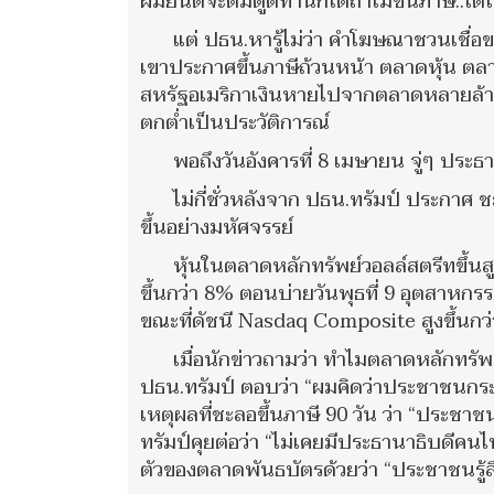
ผมยินดีจะดมตูดท่านก็ได้ถ้าไม่ขึ้นภาษี..ได
แต่ ปธน.หารู้ไม่ว่า คำโฆษณาชวนเชื่อของ
เขาประกาศขึ้นภาษีถ้วนหน้า ตลาดหุ้น ต
สหรัฐอเมริกาเงินหายไปจากตลาดหลายล้าน
ตกต่ำเป็นประวัติการณ์
พอถึงวันอังคารที่ 8 เมษายน จู่ๆ ประธ
ไม่กี่ชั่วหลังจาก ปธน.ทรัมป์ ประกาศ 
ขึ้นอย่างมหัศจรรย์
หุ้นในตลาดหลักทรัพย์วอลล์สตรีทขึ้นส
ขึ้นกว่า 8% ตอนบ่ายวันพุธที่ 9 อุตสาหกร
ขณะที่ดัชนี Nasdaq Composite สูงขึ้นกว
เมื่อนักข่าวถามว่า ทำไมตลาดหลักทรัพ
ปธน.ทรัมป์ ตอบว่า “ผมคิดว่าประชาชนกระ
เหตุผลที่ชะลอขึ้นภาษี 90 วัน ว่า “ประชาช
ทรัมป์คุยต่อว่า “ไม่เคยมีประธานาธิบดีคน
ตัวของตลาดพันธบัตรด้วยว่า “ประชาชนรู้สึ