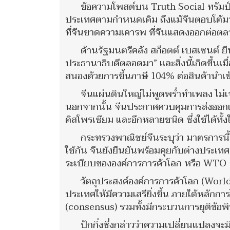
ข้อความโพสต์บน Truth Social ทรัมป์ ร
ประเทศตามกำหนดเดิม ถึงแม้จีนตอบโต้มาตร
ที่จีนขาดความเคารพ ที่จีนแสดงออกต่อตล
ด้านรัฐมนตรีคลัง สก็อตต์ เบสเซนต์ ยืน
ประธานาธิบดีตลอดมา” และสิ่งนี้เกิดขึ้นเ
สนองด้วยการขึ้นภาษี 104% ต่อสินค้านำเข
จีนแผ่นดินใหญ่ไม่พูดพร่ำทำเพลง ไม่
นอกจากนั้น จีนประกาศควบคุมการส่งออกแร
ดิสโพรเซียม และอีกหลายชนิด ซึ่งใช้ได้ท
กระทรวงพาณิชย์จีนระบุว่า มาตรการนี้
ใช้กัน จีนยังยืนยันพร้อมคุยกับต่างประเท
ระเบียบขององค์การการค้าโลก หรือ WTO
วัตถุประสงค์องค์การการค้าโลก (Wor
ประเทศให้มีความเสรียิ่งขึ้น ภายใต้หลักกา
(consensus) รวมทั้งมีกระบวนการยุติข้อ
ปักกิ่งซึ่งกล่าวว่าความเปลี่ยนแปลงจ