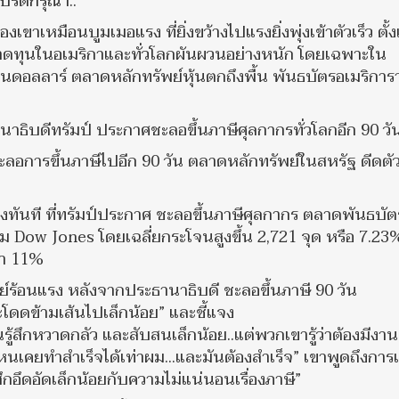
้โปรดกรุณา..”
เขาเหมือนบูมเมอแรง ที่ยิ่งขว้างไปแรงยิ่งพุ่งเข้าตัวเร็ว ตั้ง
ลาดทุนในอเมริกาและทั่วโลกผันผวนอย่างหนัก โดยเฉพาะใน
ดอลลาร์ ตลาดหลักทรัพย์หุ้นตกถึงพื้น พันธบัตรอเมริการ
านาธิบดีทรัมป์ ประกาศชะลอขึ้นภาษีศุลกากรทั่วโลกอีก 90 วั
ชะลอการขึ้นภาษีไปอีก 90 วัน ตลาดหลักทรัพย์ในสหรัฐ ดีดตัว
ูงทันที ที่ทรัมป์ประกาศ ชะลอขึ้นภาษีศุลกากร ตลาดพันธบัตร
รม Dow Jones โดยเฉลี่ยกระโจนสูงขึ้น 2,721 จุด หรือ 7.23
่า 11%
ย์ร้อนแรง หลังจากประธานาธิบดี ชะลอขึ้นภาษี 90 วัน
โดดข้ามเส้นไปเล็กน้อย” และชี้แจง
นรู้สึกหวาดกลัว และสับสนเล็กน้อย..แต่พวกเขารู้ว่าต้องมีงา
ไหนเคยทำสำเร็จได้เท่าผม...และมันต้องสำเร็จ” เขาพูดถึงการ
กอึดอัดเล็กน้อยกับความไม่แน่นอนเรื่องภาษี”