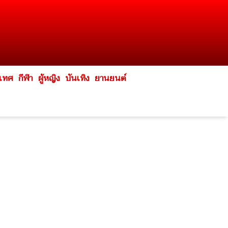
ะเทศ
กีฬา
ผู้หญิง
บันเทิง
ยานยนต์