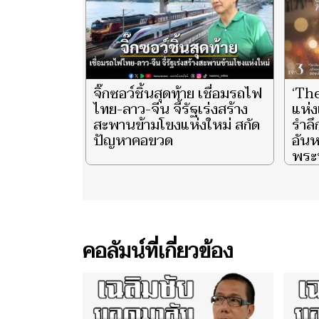
จิ๊กซอว์ชิ้นสุดท้าย เชื่อมรถไฟ
‘Th
ไทย-ลาว-จีน จี้รัฐเร่งสร้าง
แห่ง
สะพานข้ามโขงแห่งใหม่ สกัด
รำล
ปัญหาคอขวด
อันห
พระน
ราช
พันป
และ 
ประ
ชีวิ
คอลัมน์ที่เกี่ยวข้อง
ตอน 