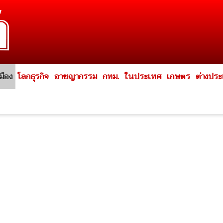
มือง
โลกธุรกิจ
อาชญากรรม
กทม.
ในประเทศ
เกษตร
ต่างปร