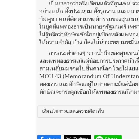
เป็นเวลากว่าครึ่งเดือนแล้วที่ฮุนเซน
อย่างหนัก ทั้งประณาม ทั้งรุกราน แล
กัมพูชา คนที่ติดตามพฤติกรรมของฮุนเซนแล
ในยุคที่แพทองธารเป็นนายกรัฐมนตรี เพราะ
ไม่รู้หรือว่าทักษิณชักใยอยู่เบื้องหลังแพท
ให้ความสำคัญบ้าง ก็คงไม่น่าจะหยามหมิ่นแ
การกระทำต่างๆ จากน้ำมือของฮุนเซนกับฮ
และแพทองธารแม้แต่น้อยการประกาศนำเรื่
สามเหลี่ยมมรกตไปขึ้นศาลโลก โดยไม่แย
MOU 43 (Memorandum Of Understandin
ทองธาร และทักษิณอยู่ในสายตาแม้แต่น้อย ค
ทักษิณจะกระตุกเชือกให้แพทองธารแก้เกมการ
เงื่อนไขการแสดงความคิดเห็น