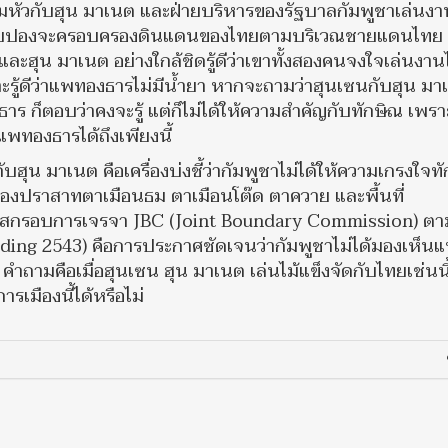
 รวมหัวกับฮุน มาเนต และฝ่ายบริหารของรัฐบาลกัมพูชาเล่นง
ะหมายปองจะครอบครองดินแดนของไทยตามบริเวณชายแดนไทย
ะฮุน มาเนต อย่างใกล้ชิดรู้ดีว่าเขาทั้งสองคนจงใจเล่นงา
รู้ดีว่าแพทองธารไม่มีน้ำยา หากจะถามว่าฮุนเซนกับฮุน มา
องธาร ก็ตอบว่าคงจะรู้ แต่ก็ไม่ได้ให้ความสำคัญกับทักษิณ เพ
พทองธารได้ถึงเพียงนี้
ุน มาเนต คือเครื่องบ่งชี้ว่ากัมพูชาไม่ได้ให้ความเกรงใจท
องปราสาทตาเมือนธม ตาเมือนโต๊ด ตาควาย และพื้นที่
แสกรอบการเจรจา JBC (Joint Boundary Commission) ตา
g 2543) คือการประกาศชัดเจนว่ากัมพูชาไม่ได้มองเห็น
ำถามคือเมื่อฮุนเซน ฮุน มาเนต เล่นไม้แข็งจัดกับไทยเช่นนี
เมืองนี้ได้หรือไม่