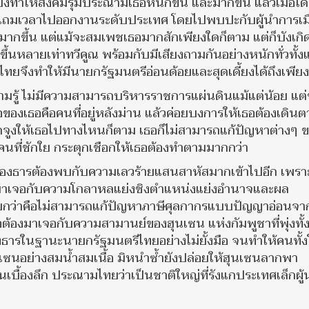
 ก็ยิ่งทำให้สังคมรุมประณามเธอหนักขึ้น และมากขึ้น แล้วเมื่อไ
ได้ แถมเวลาไปออกงานระดับประเทศ โดยไปพบปะกับผู้นำการเม
อมากขึ้น แต่แม้จะสมเพชเธอมากสักเพียงใดก็ตาม แต่ก็บังเกิ
หลายเท่าทวีคูณ พร้อมกับมีเสียงถามกันอย่างหนักทั่วทั้ง
จึงทำให้มีนายกรัฐมนตรีอ่อนด้อยและสุดเดี้ยงได้ถึงเพียงน
ามรู้ ไม่มีความสามารถบริหารราชการแผ่นดินแม้แต่น้อย แต
พ่อของเธอคือคนที่อยู่หลังม่าน แล้วค่อยบงการให้เธอต้องเดิน
ลากจูงให้เธอไปทางไหนก็ตาม เธอก็ไม่สามารถแก้ปัญหาต่างๆ 
มคนที่ชักใย กระตุกเชือกให้เธอต้องทำตามมากกว่า
องธารต้องพบกับความเลวร้ายแสนสาหัสมากเข้าไปอีก เพราะ
งมาเจอกับความโกลาหลแย่งชิงตำแหน่งแย่งอำนาจและผล
้ายกว่าคือไม่สามารถแก้ปัญหาภาษีศุลกากรแบบปัญญาอ่อนจา
าคือต้องมาเจอกับความสามานย์ของฮุนเซน แห่งกัมพูชาที่พุ่งทั
ารในฐานะนายกรัฐมนตรีไทยอย่างไม่ยั้งมือ จนทำให้คนทั้
เซนอย่างสมน้ำสมเนื้อ มิหนำซ้ำยังปล่อยให้ฮุนเซนลากพา
ในเบื้องลึก ประณามไทยว่าเป็นชาติใหญ่ที่รังแกประเทศเล็กผู้น