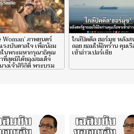
e Woman’ ภาพยนตร์
ใกล้ปิดดีล ฮอร์มุซ หลังส
แรงบันดาลใจ เพื่อน้อม
ถอย ยอมให้อิหร่าน คุมเร
ึกในพระมหากรุณาธิคุณ
เข้าอ่าวเปอร์เซีย
าที่สุดมิได้ของสมเด็จ
างเจ้าสิริกิติ์ พระบรม
ินีนาถ พระบรมราชชนนี
ีหลวง ผู้ทรงเป็น ‘แม่’
‘รอยยิ้มแห่งแผ่นดิน’ จุด
กายความสว่างไสวแก่
ตพสกนิกรไทยชั่วนิรันดร์
‘She is My Smile’ EP.3