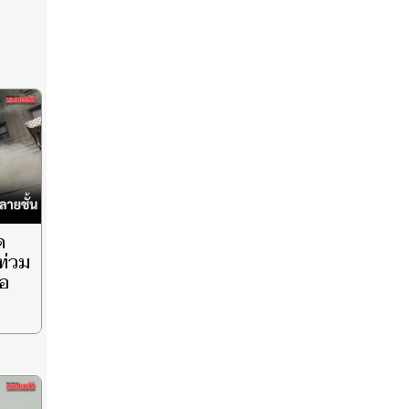
ด
ท่วม
้อ