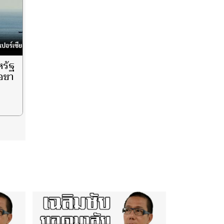
หรัฐ
ือขา