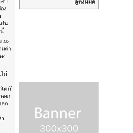
ด้พบ
อิหร่าน คุมเรือ
ดูทั้งหมด
ขาเข้าอ่าวเปอร์เซีย
ือง
ด
แผ่น
ี้
่ขณะ
ตามคำ
ของ
ไม่
กโดนั
้งหอก
งโลก
่า