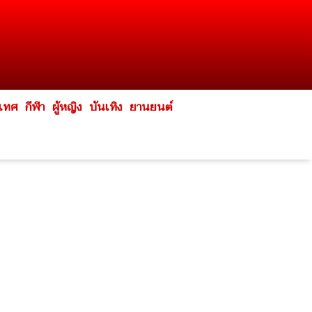
ะเทศ
กีฬา
ผู้หญิง
บันเทิง
ยานยนต์