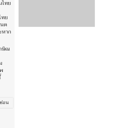
านไทย
นไทย
เนต
ราะหาก
ักษิณ
ม
แพ
้
ซ่อน