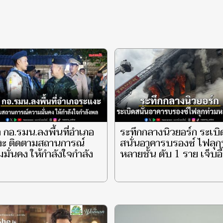
 กอ.รมน.ลงพื้นที่อำเภอ
ระทึกกลางนิวยอร์ก ระเบิ
งะ ติดตามสถานการณ์
สนั่นอาคารบรองซ์ ไฟลุก
มั่นคง ให้กำลังใจกำลัง
หลายชั้น ดับ 1 ราย เจ็บอื