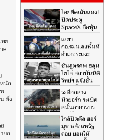
ไทยขีดเส้นแดง!
ปิดประตู
SpaceX ถือหุ้น
100% ธุรกิจ
เลขา
งไทย
ดาวเทียม แลกลดภาษีสหรัฐ
กอ.รมน.ลงพื้นที่
ภาค
อำเภอระแงะ
ติดตาม
ชันสูตรศพ ฮลุน
สถานการณ์ความมั่นคง ให้กำลัง
โซโล่ สถาบันนิติ
ย
ใจกำลังพล
วิทย์ฯ แจ้งขั้น
ะหนัก
ตอน ย้ำต้อง
แพ
ระทึกกลาง
ละเอียดรอบคอบ จ่อยืนยันผล
 ซึ่ง
นิวยอร์ก ระเบิด
หลังรอข้อมูลจากจอร์เจีย
สนั่นอาคารบร
องซ์ ไฟลุกท่วม
ใกล้ปิดดีล ฮอร์
หลายชั้น ดับ 1 ราย เจ็บอื้อ
อย
มุซ หลังสหรัฐ
นายก
ถอย ยอมให้