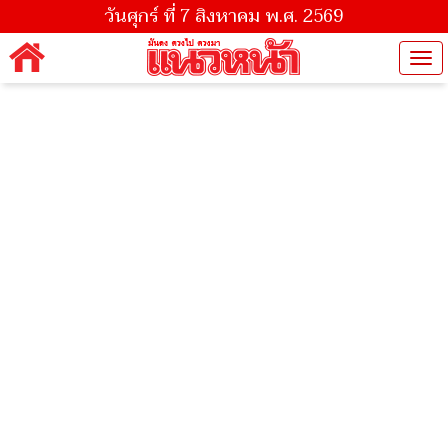
วันศุกร์ ที่ 7 สิงหาคม พ.ศ. 2569
Tog
nav