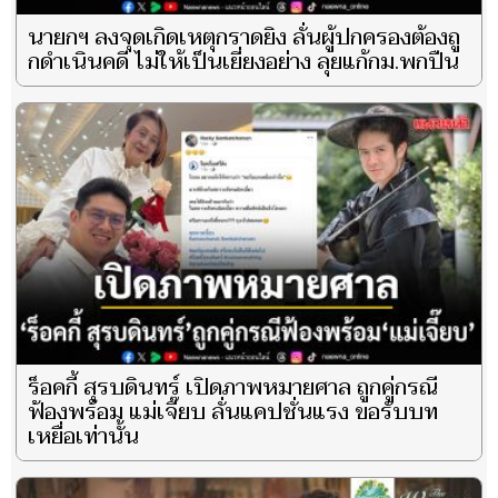
นายกฯ ลงจุดเกิดเหตุกราดยิง ลั่นผู้ปกครองต้องถู
กดําเนินคดี ไม่ให้เป็นเยี่ยงอย่าง ลุยแก้กม.พกปืน
ร็อคกี้ สุรบดินทร์ เปิดภาพหมายศาล ถูกคู่กรณี
ฟ้องพร้อม แม่เจี๊ยบ ลั่นแคปชั่นแรง ขอรับบท
เหยื่อเท่านั้น