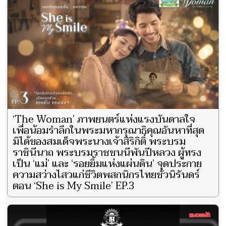
‘The Woman’ ภาพยนตร์แห่งแรงบันดาลใจ
เพื่อน้อมรำลึกในพระมหากรุณาธิคุณอันหาที่สุด
มิได้ของสมเด็จพระนางเจ้าสิริกิติ์ พระบรม
ราชินีนาถ พระบรมราชชนนีพันปีหลวง ผู้ทรง
เป็น ‘แม่’ และ ‘รอยยิ้มแห่งแผ่นดิน’ จุดประกาย
ความสว่างไสวแก่ชีวิตพสกนิกรไทยชั่วนิรันดร์
ตอน ‘She is My Smile’ EP.3