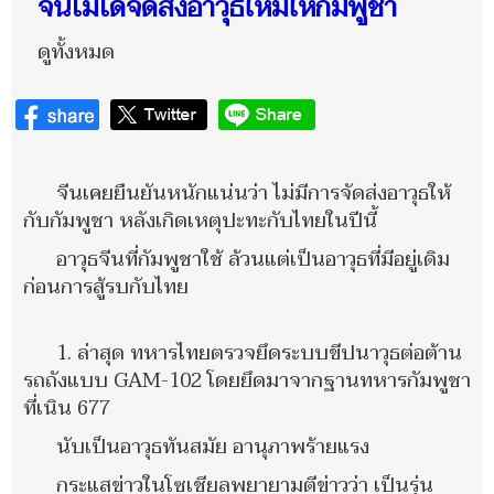
จีนไม่ได้จัดส่งอาวุธใหม่ให้กัมพูชา
ดูทั้งหมด
จีนเคยยืนยันหนักแน่นว่า ไม่มีการจัดส่งอาวุธให้
กับกัมพูชา หลังเกิดเหตุปะทะกับไทยในปีนี้
อาวุธจีนที่กัมพูชาใช้ ล้วนแต่เป็นอาวุธที่มีอยู่เดิม
ก่อนการสู้รบกับไทย
1. ล่าสุด ทหารไทยตรวจยึดระบบขีปนาวุธต่อต้าน
รถถังแบบ GAM-102 โดยยึดมาจากฐานทหารกัมพูชา
ที่เนิน 677
นับเป็นอาวุธทันสมัย อานุภาพร้ายแรง
กระแสข่าวในโซเชียลพยายามตีข่าวว่า เป็นรุ่น