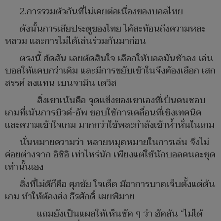
2.การรวมตัวกันที่ไม่เคยต่อเนื่องของบอลไทย
ดังนั้นการเสียประตูของไทย ได้สะท้อนถึงความหละ
หลวม และการไม่ได้เล่นร่วมกันมาก่อน
ตรงนี้ ฮัดสัน เลยตัดสินใจ เลือกให้บอลมันช้าลง เล่น
บอลให้แคบกว่าเดิม และมีการขยับเข้าในจึงต้องเลือก เสก
สรรค์ ลงแทน เบนจามิน เดวิส
สิ่งเขาเน้นคือ จุดแข็งของเขาเองที่เป็นคนชอบ
เกมที่เน้นการบิวด์-อัพ ชอบใช้การเคลื่อนที่เชิงเทคนิค
และความเข้าใจเกม มากกว่าใช้พละกำลังเข้าห้ำหั่นในเกม
นั่นหมายความว่า หลายหมุดหมายในการเล่น จึงไม่
ค่อยต่างจาก อิชิอิ เท่าไหร่นัก เพียงแต่ใช้นักบอลคนละชุด
เท่านั้นเอง
สิ่งที่ไม่ดีก็คือ ศุภชัย ใจเด็ด มีอาการบาดเจ็บตั้งแต่ต้น
เกม ทำให้ต้องส่ง ธีรศักดิ์ เผยพิมาย
แถมยังเป็นแผลให้เห็นชัด ๆ ว่า ฮัดสัน “ไม่ได้