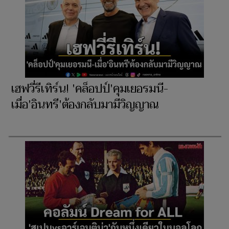
เฮฟวี่รีเทิร์น! 'คล็อปป์'คุมเยอรมนี-
เมื่อ'อินทรี'ต้องกลับมามีวิญญาณ