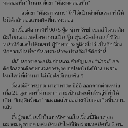
ทดลองทีม” ในเกมที่เขา “ต้องทดลองทีม”
แต่เขา “ต้องการชนะ” ให้ได้เป็นลำดับแรก ทำให้
ไม่ได้กล้าลองแทคติคที่ควรจะลอง
อีกเรื่องคือ นาทีที่ 90+5 จู๊ด ซุ่นทรัพย์-เบลล์ โดนสกัด
ล้มในกรอบเขตโทษ ก่อนเป็น จู๊ด ซุ่นทรัพย์-เบลล์ ที่รับ
หน้าที่ยิงแต่ไปติดเซฟ ผู้รักษาประตูสิงคโปร์ เป็นอีกเรื่อง
ที่กลายเป็นที่จำกันเพราะน่าจะประเดิมได้ดีกว่านี้
นี่เป็นการเคาะสนิมก่อนเกมสำคัญ และ “น่าจะ” ลด
ดีกรีองศาเดือดของวงการฟุตบอลไทยไปได้บ้าง เพราะ
ไทม์ไลน์ที่ผ่านมา ไม่มีอะไรดีเลยจริง ๆ
ตั้งแต่มีการปลด มาซาทาดะ อิชิอิ ออกจากตำแหน่ง
เมื่อ 21 ตุลาคมที่ผ่านมา กลายเป็นประเด็นใหญ่ที่ทำให้
เกิด “วิกฤติศรัทธา” ของบอลไทยอย่างที่ไม่เคยเกิดขึ้นนาน
แล้ว
ซึ่งผู้ตกเป็นเป้าในการวิจารณ์ในเรื่องนี้คือ นายก
สมาคมฟุตบอล แต่หนังหน้าไฟก็คือ ฝ่ายเทคนิคทั้ง 2 คน