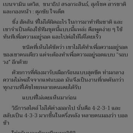
เบนจามิน เดวิส, ชนาธิป สรงกระสินธ์, สุภโชค สารชาติ
และกองหน้า : ศุภชัย ใจเด็ด
ซึ่ง ฮัดสัน ที่ไม่ได้ผิดอะไร ในการมาทำทีมชาติ และ
เขาจำเป็นต้องใช้ทีมชุดนี้แบบนี้แหล่ะ คือพูดง่าย ๆ ใช้
ทันทีเพื่อความอยู่รอด และไปต่อให้ได้โดยเร็ว
ชนิดที่เห็นได้ชัดว่า เขาไม่ได้ทำเพื่อความอยู่รอด
ของเขาคนเดียว แต่จะต้องทำเพื่อความอยู่รอดแบบ “รอบ
วง” อีกด้วย
ด้วยการที่ต้องมารับเผือกร้อนแบบสุดขีด ท่ามกลาง
ความไม่พอใจจากแฟนบอล มันจึงเป็นงานที่กดดันกว่า
ทุกงานที่โค้ชไทยหลายคนเคยได้รับ
แบบที่ไม่เคยเห็นมาก่อน
วิธีการสไตล์ ไม่ได้ต่างออกไป นั่นคือ 4-2-3-1 และ
สลับเป็น 4-3-3 มากขึ้นในครึ่งหลัง หลายคนมองว่า บอล
ช้า