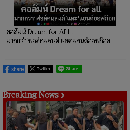
คอลัมน์ Dream for ALL:
มากกว่า‘ฟอล์คแลนด์’และ‘แฮนด์ออฟก๊อด’
Breaking News