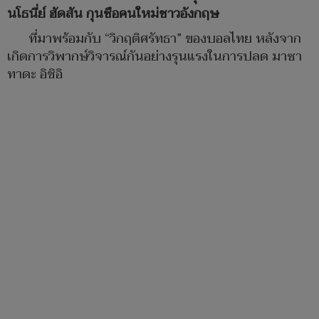
นโธนี่ย์ ฮัดสัน กุนซือคนใหม่ชาวอังกฤษ
ที่มาพร้อมกับ “วิกฤติศรัทธา” ของบอลไทย หลังจาก
เกิดการวิพากษ์วิจารณ์กันอย่างรุนแรงในการปลด มาซา
ทาดะ อิชิอิ