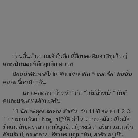
ก่อนอื่นทำความเข้าใจคือ นี่คือบอลทีมชาติชุดใหญ่
และเป็นบอลที่มีกฎกติกาสากล
มีคนนำทีมชาติไปเปรียบเทียบกับ “บอลเด็ก” อันนั้น
คนละเรื่องเดียวกัน
เอาแค่กติกา “ล้ำหน้า” กับ “ไม่มีล้ำหน้า” มันก็
คนละประเภทแล้วนะครับ
11 นักเตะชุดแรกของ ฮัดสัน วัย 44 ปี ระบบ 4-2-3-
1 ประกอบด้วย ประตู : ปฏิวัติ คำไหม, กองกลัง : นิโคลัส
มิคเกลสัน,พรรษา เหมวิบูลย์, ณัฐพงษ์ สายริยา และเควิน
ดีรมรัมย์, กองกลาง : ธีราทร บุญมาทัน, สารัช อยู่เย็น-