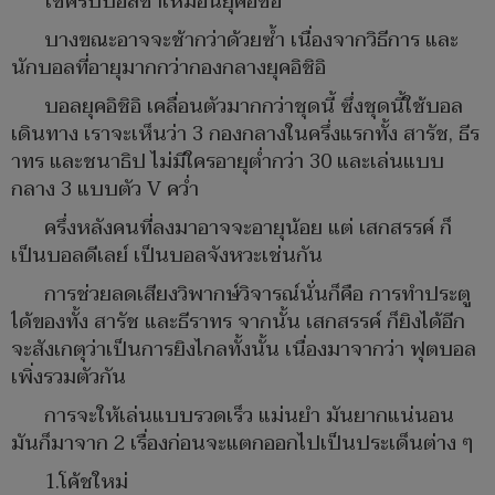
ใช่ครับบอลช้าเหมือนยุคอิชิอิ
บางขณะอาจจะช้ากว่าด้วยซ้ำ เนื่องจากวิธีการ และ
นักบอลที่อายุมากกว่ากองกลางยุคอิชิอิ
บอลยุคอิชิอิ เคลื่อนตัวมากกว่าชุดนี้ ซึ่งชุดนี้ใช้บอล
เดินทาง เราจะเห็นว่า 3 กองกลางในครึ่งแรกทั้ง สารัช, ธีร
าทร และชนาธิป ไม่มีใครอายุต่ำกว่า 30 และเล่นแบบ
กลาง 3 แบบตัว V คว่ำ
ครึ่งหลังคนที่ลงมาอาจจะอายุน้อย แต่ เสกสรรค์ ก็
เป็นบอลดีเลย์ เป็นบอลจังหวะเช่นกัน
การช่วยลดเสียงวิพากษ์วิจารณ์นั่นก็คือ การทำประตู
ได้ของทั้ง สารัช และธีราทร จากนั้น เสกสรรค์ ก็ยิงได้อีก
จะสังเกตุว่าเป็นการยิงไกลทั้งนั้น เนื่องมาจากว่า ฟุตบอล
เพิ่งรวมตัวกัน
การจะให้เล่นแบบรวดเร็ว แม่นยำ มันยากแน่นอน
มันก็มาจาก 2 เรื่องก่อนจะแตกออกไปเป็นประเด็นต่าง ๆ
1.โค้ชใหม่