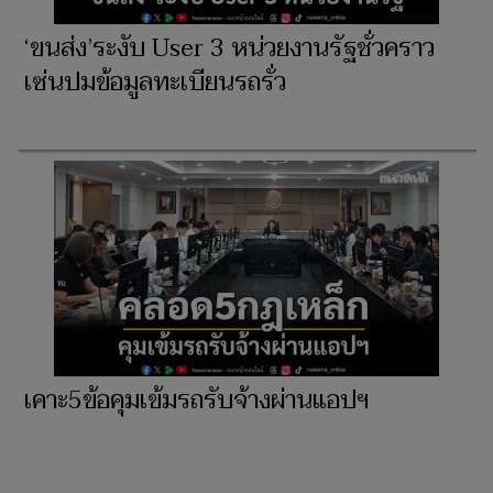
‘ขนส่ง’ระงับ User 3 หน่วยงานรัฐชั่วคราว
เซ่นปมข้อมูลทะเบียนรถรั่ว
เคาะ5ข้อคุมเข้มรถรับจ้างผ่านแอปฯ