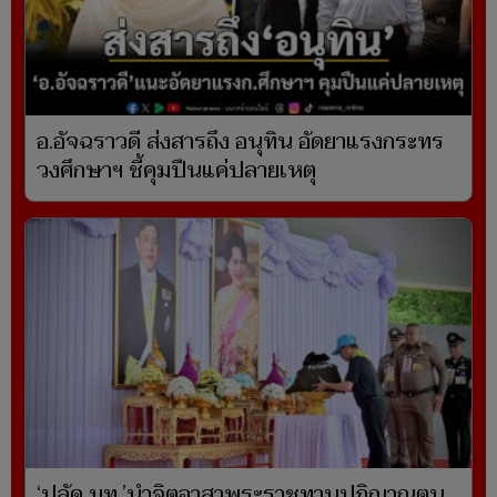
อ.อัจฉราวดี ส่งสารถึง อนุทิน อัดยาแรงกระทร
วงศึกษาฯ ชี้คุมปืนแค่ปลายเหตุ
‘ปลัด มท.’นำจิตอาสาพระราชทานปฏิญาณตน