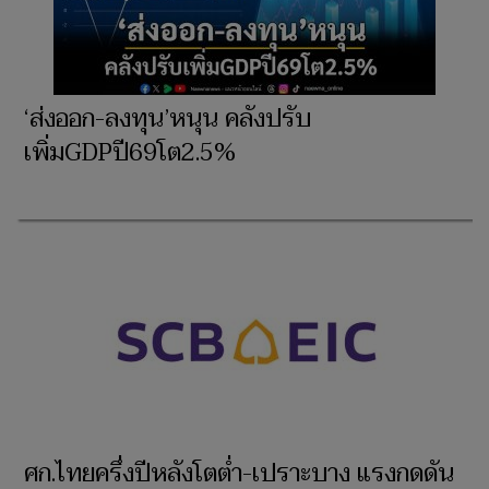
‘ส่งออก-ลงทุน’หนุน คลังปรับ
เพิ่มGDPปี69โต2.5%
ศก.ไทยครึ่งปีหลังโตต่ำ-เปราะบาง แรงกดดัน