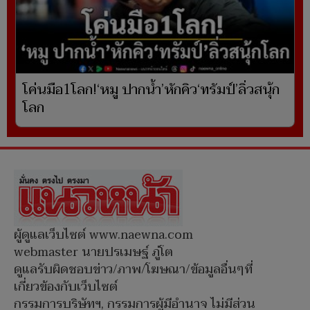
โค่นมือ1โลก!‘หมู ปากน้ำ’หักคิว‘ทรัมป์’ลิ่วสนุ้ก
โลก
ผู้ดูแลเว็บไซต์ www.naewna.com
webmaster นายปรเมษฐ์ ภู่โต
ดูแลรับผิดชอบข่าว/ภาพ/โฆษณา/ข้อมูลอื่นๆที่
เกี่ยวข้องกับเว็บไซต์
กรรมการบริษัทฯ, กรรมการผู้มีอำนาจ ไม่มีส่วน