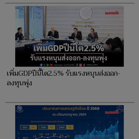
เพิ่มGDPปีนี้โต2.5% รับแรงหนุนส่งออก-
ลงทุนพุ่ง