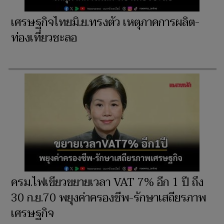
เศรษฐกิจไทยมิ.ย.ทรงตัว เหตุภาคการผลิต-
ท่องเที่ยวชะลอ
ครม.ไฟเขียวขยายเวลา VAT 7% อีก 1 ปี ถึง
30 ก.ย.70 พยุงค่าครองชีพ-รักษาเสถียรภาพ
เศรษฐกิจ