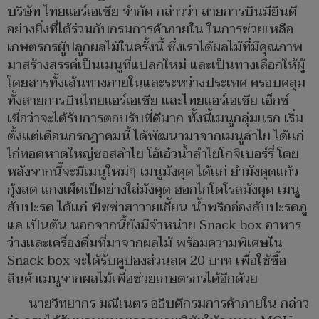
บริษัท ไทยแอร์เอเชีย จำกัด กล่าวว่า สายการบินมียินดี
อย่างยิ่งที่ได้ร่วมกับกรมการค้าภายใน ในการช่วยเหลือ
เกษตรกรผู้ปลูกผลไม้ในครั้งนี้ ซึ่งเราได้ผลไม้ที่มีคุณภาพ
มาสร้างสรรค์เป็นเมนูที่แปลกใหม่ และเป็นทางเลือกให้ผู้
โดยสารทั้งเส้นทางภายในและระหว่างประเทศ ครอบคลุม
ทั้งสายการบินไทยแอร์เอเชีย และไทยแอร์เอเชีย เอ็กซ์
เชื่อว่าจะได้รับการตอบรับที่ดีมาก ทั้งนี้เมนูกลุ่มเเรก เริ่ม
ตั้งเเต่เดือนกรกฏาคมนี้ ได้พัฒนามาจากเมนูลำไย ได้เเก่
ไก่ทอดหาดใหญ่ซอสลำไย โอ้เอ๋วน้ำลำไยโกจิเบอร์รี่ โดย
หลังจากนี้จะมีเมนูใหม่ๆ เมนูมังคุด ได้เเก่ ยำมังคุดแก้ว
กุ้งสด แกงเผ็ดเป็ดย่างใส่มังคุด ฮอกไกโดโรลมังคุด เมนู
สับปะรด ได้เเก่ พิซซ่าฮาวายเอี้ยน น้ำพริกอ่องสับปะรดภู
แล เป็นต้น นอกจากนี้ยังมีจำหน่าย Snack box อาหาร
ว่างเเละเครื่องดื่มที่มาจากผลไม้ พร้อมความพิเศษใน
Snack box จะได้รับคูปองส่วนลด 20 บาท เพื่อใช้ซื้อ
สินค้าเมนูจากผลไม้เพื่อช่วยเกษตรกรได้อีกด้วย
นายวิทยากร มณีเนตร อธิบดีกรมการค้าภายใน กล่าว