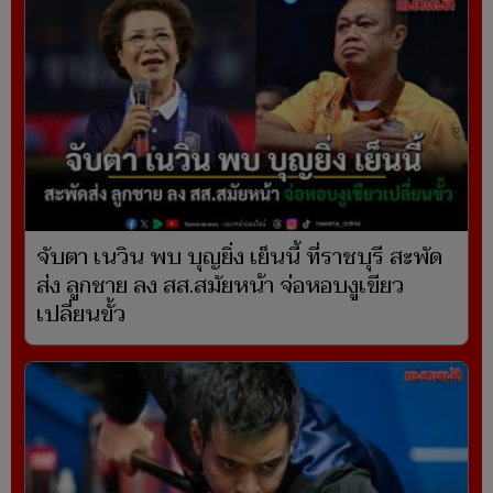
จับตา เนวิน พบ บุญยิ่ง เย็นนี้ ที่ราชบุรี สะพัด
ส่ง ลูกชาย ลง สส.สมัยหน้า จ่อหอบงูเขียว
เปลี่ยนขั้ว