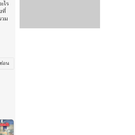
อะไร
ที่
 รวม
ซ่อน