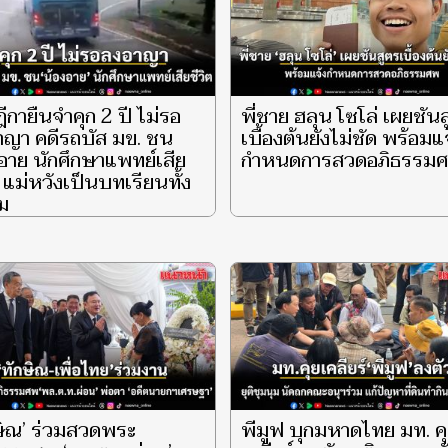
ีกายืนจำคุก 2 ปี ไม่รอ
พี่ชาย ฮลุน โซโล่ เผยชัน
าญา คดีรถบัส มข. ชน
เบื้องต้นยังไม่ชัด พร้อมแ
อาย นักศึกษาแพทย์เสีย
กำหนดการสวดอภิธรรม
ต แม่หวังเป็นบทเรียนทั้ง
ม
ษิณ’ ร่วมสวดพระ
พีมูฟ บุกมหาดไทย มท. ค