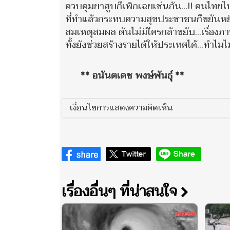
ควบคุมยาสูบก็เพิกเฉยเช่นกัน...!! คนไทย
ที่ทำแล้วกระทบความสุขประชาชนก็ขยันหยิบม
สมเหตุสมผล ดันไม่มีใครกล้าขยับ...เรื่องภ
ทั้งยังช่วยสร้างรายได้ให้ประเทศได้...ทำไมไม
** อนันตเดช พงษ์พันธุ์ **
เงื่อนไขการแสดงความคิดเห็น
เรื่องอื่นๆ ที่น่าสนใจ