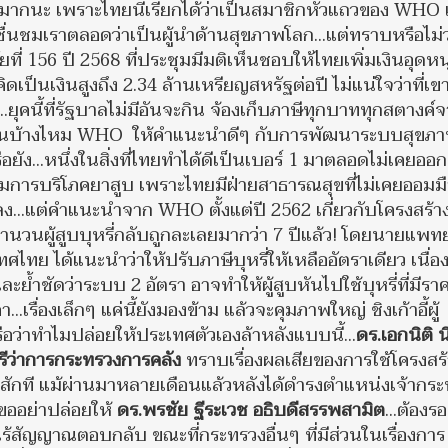
สูงมากนะ เพราะไทยนี่เรียกได้ว่าเป็นสมาชิกหัวแถวของ WHO 
นชมเราตลอดว่าเป็นผู้นำด้านสุขภาพโลก...แต่ทราบหรือไม่ว
 156 ปี 2568 ที่ประชุมมีมติเห็นชอบให้ไทยเพิ่มเงินอุดห
เป็นเงินสูงถึง 2.34 ล้านเหรียญสหรัฐต่อปี ไม่แน่ใจว่าที่เ
...ยุคนี้ที่รัฐบาลไม่มีอันจะกิน จ้องเก็บภาษีทุกบาททุกสตางค์
้มเงินบ้างไหม WHO ให้คำแนะนำดีๆ กับการพัฒนาระบบสุขภ
ง...หนึ่งในสิ่งที่ไทยทำได้ดีเป็นเบอร์ 1 มาตลอดไม่เคยออ
การบริโภคยาสูบ เพราะไทยมีฝ่ายสาธารณสุขที่ไม่เคยออมมื
ลง...แต่คำแนะนำจาก WHO ตั้งแต่ปี 2562 เกี่ยวกับโครงสร้า
ำนวนผู้สูบบุหรี่กลับถูกละเลยมากว่า 7 ปีแล้ว! โดยนายแพท
ไทย ได้แนะนำว่าให้ปรับภาษีบุหรี่ให้เหลืออัตราเดียว เนื่อ
ะย้ำชัดว่าระบบ 2 อัตรา อาจทำให้ผู้สูบหันไปใช้บุหรี่ที่มีรา
เรื่องเล็กๆ แค่นี้ยังมองข้าม แล้วจะคุมภาพใหญ่ ชิงเก้าอี้ผู้
ว่าทำไมปล่อยให้ประเทศตัวเองล้าหลังแบบนี้...
ดร.เอกนิติ น
ีว่าการกระทรวงการคลัง
ทราบเรื่องผลเสียของการใช้โครงสร
ไรสักที แม้ผ่านมาหลายเดือนแล้วหลังได้ดำรงตำแหน่งเจ้ากร
.ขออย่าปล่อยให้
ดร.พรชัย ฐีระเวช อธิบดีสรรพสามิต
...ต้องรอ
่ไร้สัญญาณตอบกลับ ขณะที่กระทรวงอื่นๆ ที่มีส่วนในเรื่องการ