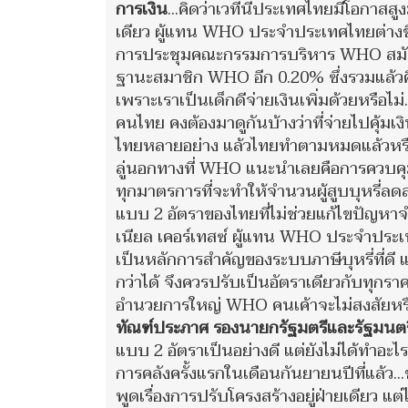
การเงิน
...คิดว่าเวทีนี้ประเทศไทยมีโอกาส
เดียว ผู้แทน WHO ประจำประเทศไทยต่างชื่
การประชุมคณะกรรมการบริหาร WHO สมัยที่
ฐานะสมาชิก WHO อีก 0.20% ซึ่งรวมแล้วคิด
เพราะเราเป็นเด็กดีจ่ายเงินเพิ่มด้วยหรือไม่
คนไทย คงต้องมาดูกันบ้างว่าที่จ่ายไปคุ
ไทยหลายอย่าง แล้วไทยทำตามหมดแล้วหรือยั
ลู่นอกทางที่ WHO แนะนำเลยคือการควบคุม
ทุกมาตรการที่จะทำให้จำนวนผู้สูบบุหรี่ลด
แบบ 2 อัตราของไทยที่ไม่ช่วยแก้ไขปัญหาจ
เนียล เคอร์เทสซ์ ผู้แทน WHO ประจำประเทศ
เป็นหลักการสำคัญของระบบภาษีบุหรี่ที่ดี แล
กว่าได้ จึงควรปรับเป็นอัตราเดียวกับทุกราคา…
อำนวยการใหญ่ WHO คนเค้าจะไม่สงสัยหรือ
ทัณฑ์ประภาศ รองนายกรัฐมตรีและรัฐมนตร
แบบ 2 อัตราเป็นอย่างดี แต่ยังไม่ได้ทำอะ
การคลังครั้งแรกในเดือนกันยายนปีที่แล้ว..
พูดเรื่องการปรับโครงสร้างอยู่ฝ่ายเดียว แต