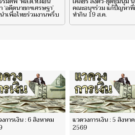
รรมศพ ‘พล.ต.ท.ผ่อน’
เคลียร์ ลงตัว-ยุติชุมนุม 
า ‘อดีตนายกฯเศรษฐา’
คณะอนุฯร่วม แก้ปัญหาที่
ำเพื่อไทยร่วมงานพรึ่บ
ทำกิน 19 ส.ค.
งการเงิน : 6 สิงหาคม
แวดวงการเงิน : 5 สิงหา
9
2569