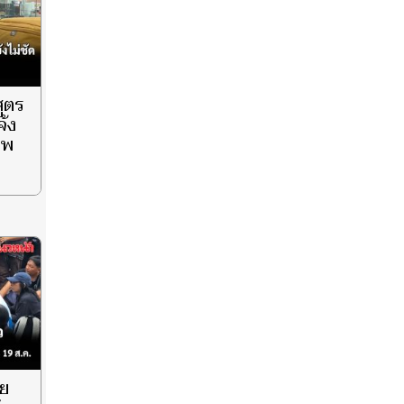
สูตร
จ้ง
ศพ
ุย