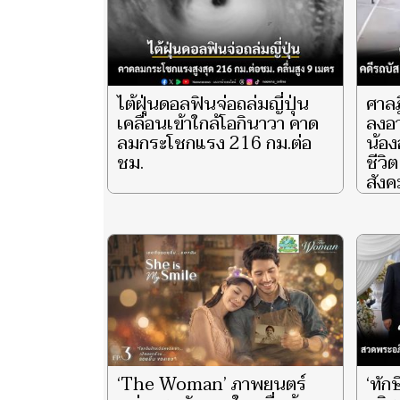
ไต้ฝุ่นดอลฟินจ่อถล่มญี่ปุ่น
ศาลฎ
เคลื่อนเข้าใกล้โอกินาวา คาด
ลงอ
ลมกระโชกแรง 216 กม.ต่อ
น้อง
ชม.
ชีวิ
สังค
‘The Woman’ ภาพยนตร์
‘ทัก