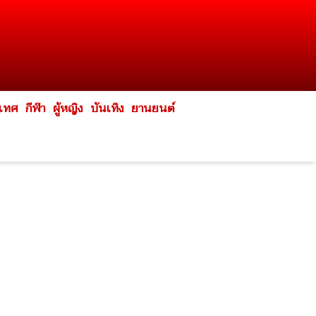
ะเทศ
กีฬา
ผู้หญิง
บันเทิง
ยานยนต์