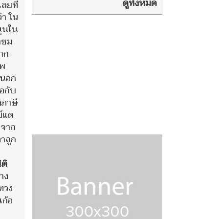
มุซ
ดูทั้งหมด
เลยที
่า ใน
นุนใน
ขาชม
จาก
าพ
กนอก
อกับ
งภาษี
ย์แด
งจาก
คาถูก
ิติ
้าง
ะทวง
เก้อ