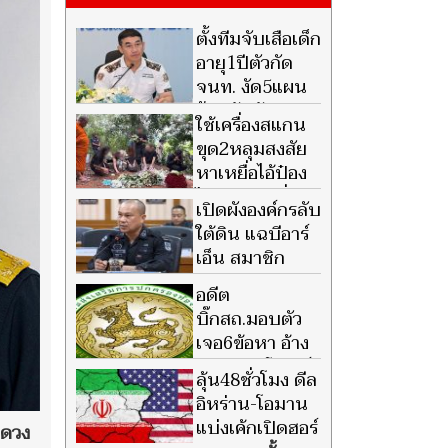
ตั้งทีมจับเสือเด็ก
อายุ1ปีตัวกัด
จนท. งัด5แผน
ป้องกันภัย
ใช้เครื่องสแกน
ขุด2หลุมสงสัย
หาเหยื่อไอ้ป๋อง
ไม่เจอศพเพิ่ม
เปิดผังองค์กรลับ
ใต้ดิน แฉบีอาร์
เอ็น สมาชิก
กว่า1,800ราย
อดีต
บิ๊กสถ.มอบตัว
เจอ6ข้อหา อ้าง
ทำตาม‘ทีโออาร์’
ลุ้น48ชั่วโมง ดีล
อิหร่าน-โอมาน
แบ่งเค้กเปิดฮอร์
ดวง