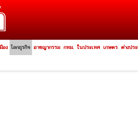
มือง
โลกธุรกิจ
อาชญากรรม
กทม.
ในประเทศ
เกษตร
ต่างปร