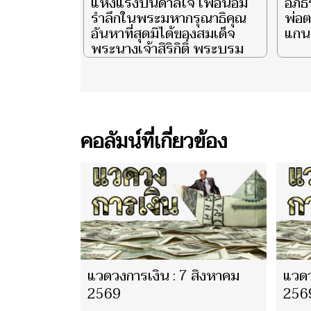
แห่งแรงบันดาลใจ เพื่อน้อม
อภิธ
รำลึกในพระมหากรุณาธิคุณ
พ่อต
อันหาที่สุดมิได้ของสมเด็จ
แกนน
พระนางเจ้าสิริกิติ์ พระบรม
ราชินีนาถ พระบรมราชชนนี
พันปีหลวง ผู้ทรงเป็น ‘แม่’
และ ‘รอยยิ้มแห่งแผ่นดิน’ จุด
ประกายความสว่างไสวแก่
ชีวิตพสกนิกรไทยชั่วนิรันดร์
คอลัมน์ที่เกี่ยวข้อง
ตอน ‘She is My Smile’ EP.3
แวดวงการเงิน : 7 สิงหาคม
แวดว
2569
256