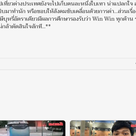
ไปเที่ยวต่างประเทศยังจะไปเก็บคนละหนึ่งใบเทา น่าแปลกใจ 
าทำนัก หรือชอบให้สังคมขับเคลื่อนด้วยการด่า...ส่วนเรื่อง
าษีบุหรี่อัตราเดียวมีผลการศึกษารองรับว่า Win Win ทุกด้าน
่กล้าตัดสินใจสักที...**