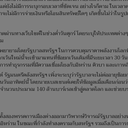
แต่ยังไม่มีการระบุกรอบเวลาที่ชัดเจน อย่างไรก็ตาม ในเวลาต
่าจะไม่มีการจ่ายเงินหรือโอนสินทรัพย์ใดๆ เกิดขึ้นไม่ว่าใน
่านทางเว็บไซต์ในช่วงค่ำวันศุกร์ โดยระบุให้ประเทศต่างๆ 
คม
ามพยายามโดยรัฐบาลสหรัฐฯ ในการควบคุมราคาพลังงานโลกที่พ
ว้นใหม่นี้จะเข้ามาแทนที่ข้อยกเว้นเดิมที่มีระยะเวลา 30 วันซ
การทำธุรกรรมที่มีความเชื่อมโยงกับอิหร่าน คิวบา และเกาหล
์ รัฐมนตรีคลังสหรัฐฯ เพิ่งจะระบุว่ารัฐบาลจะไม่ต่ออายุข้อย
วันอาทิตย์นี้ โดยนายเบสเซนต์เคยให้ข้อมูลเมื่อเดือนก่อนว
น้ำมันจำนวนประมาณ 140 ล้านบาร์เรลเข้าสู่ตลาดโลก และช่
ทั้งสองพรรคการเมืองต่างออกมาวิพากษ์วิจารณ์รัฐบาลอย่า
อิหร่าน ในขณะที่กำลังทำสงครามกับสหรัฐฯ รวมถึงเป็นการช