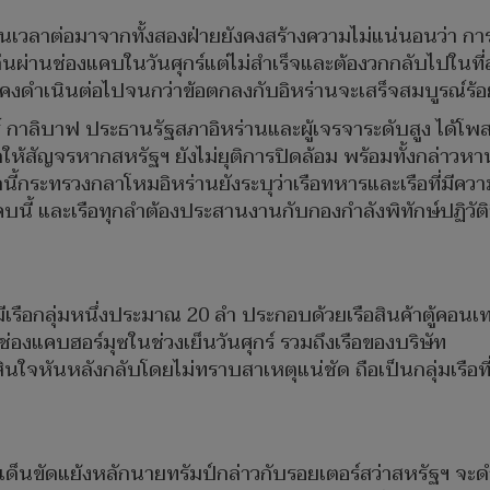
เวลาต่อมาจากทั้งสองฝ่ายยังคงสร้างความไม่แน่นอนว่า การเด
ผ่านช่องแคบในวันศุกร์แต่ไม่สำเร็จและต้องวกกลับไปในที่ส
ยังคงดำเนินต่อไปจนกว่าข้อตกลงกับอิหร่านจะเสร็จสมบูรณ์ร้
กาลิบาฟ ประธานรัฐสภาอิหร่านและผู้เจรจาระดับสูง ได้โพสต
ดให้สัญจรหากสหรัฐฯ ยังไม่ยุติการปิดล้อม พร้อมทั้งกล่าวหา
้กระทรวงกลาโหมอิหร่านยังระบุว่าเรือทหารและเรือที่มีควา
บนี้ และเรือทุกลำต้องประสานงานกับกองกำลังพิทักษ์ปฏิวัติอิส
ีเรือกลุ่มหนึ่งประมาณ 20 ลำ ประกอบด้วยเรือสินค้าตู้คอนเ
งช่องแคบฮอร์มุซในช่วงเย็นวันศุกร์ รวมถึงเรือของบริษัท
ดสินใจหันหลังกลับโดยไม่ทราบสาเหตุแน่ชัด ถือเป็นกลุ่มเรือที
เด็นขัดแย้งหลักนายทรัมป์กล่าวกับรอยเตอร์สว่าสหรัฐฯ จะดำ