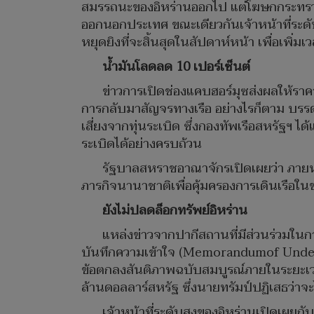
สมรรถนะของอิหร่านออกไป แต่โฆษกกระทรวงต่
ออกนอกประเทศ ขณะเดียวกันเจ้าหน้าที่ระดับ
หยุดยิงที่จะสิ้นสุดในสัปดาห์หน้า เพื่อ
น้ำมันโลดลด 10 เปอร์เซ็นต์
ข่าวการเปิดช่องแคบฮอร์มุซส่งผลให้ราค
การกลับมาสัญจรทางเรือ อย่างไรก็ตาม บรร
เสี่ยงจากทุ่นระเบิด ซึ่งกองทัพเรือสหรัฐฯ ไ
ระเบิดได้อย่างครบถ้วน
รัฐบาลสหราชอาณาจักรเปิดเผยว่า ภายหลั
ภารกิจนานาชาติเพื่อคุ้มครองการเดินเรือใน
ยังไม่ปลดล็อกทรัพย์อิหร่าน
แหล่งข่าวจากปากีสถานที่มีส่วนร่วมในกา
บันทึกความเข้าใจ (Memorandumof Under
ข้อตกลงสันติภาพฉบับสมบูรณ์ภายในระยะเวลา
ล้านดอลลาร์สหรัฐ ซึ่งนายทรัมป์ปฏิเสธว่าจะ
เจ้าหน้าที่ระดับสูงของอิหร่านเปิดเผย