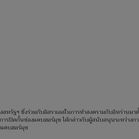
หรัฐฯ ซึ่งร่วมกับอิสราเอลในการทำสงครามกับอิหร่านมาตั้งแต
ารปิดกั้นช่องแคบฮอร์มุซ ได้กล่าวกับผู้สนับสนุนระหว่าง
องแคบฮอร์มุซ