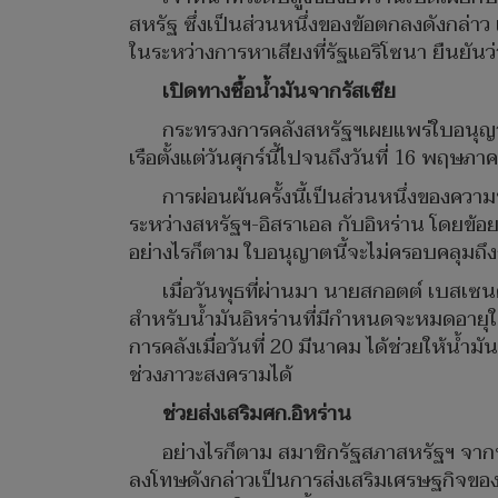
สหรัฐ ซึ่งเป็นส่วนหนึ่งของข้อตกลงดังกล่าว 
ในระหว่างการหาเสียงที่รัฐแอริโซนา ยืนยันว
เปิดทางซื้อน้ำมันจากรัสเซีย
กระทรวงการคลังสหรัฐฯเผยแพร่ใบอนุญาตผ
เรือตั้งแต่วันศุกร์นี้ไปจนถึงวันที่ 16 พฤษภา
การผ่อนผันครั้งนี้เป็นส่วนหนึ่งของคว
ระหว่างสหรัฐฯ-อิสราเอล กับอิหร่าน โดยข้อยกเ
อย่างไรก็ตาม ใบอนุญาตนี้จะไม่ครอบคลุมถึง
เมื่อวันพุธที่ผ่านมา นายสกอตต์ เบสเซนต
สำหรับน้ำมันอิหร่านที่มีกำหนดจะหมดอายุใน
การคลังเมื่อวันที่ 20 มีนาคม ได้ช่วยให้
ช่วงภาวะสงครามได้
ช่วยส่งเสริมศก.อิหร่าน
อย่างไรก็ตาม สมาชิกรัฐสภาสหรัฐฯ จาก
ลงโทษดังกล่าวเป็นการส่งเสริมเศรษฐกิจของ