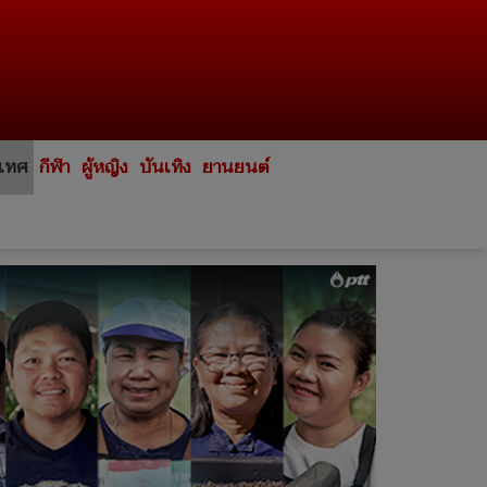
ะเทศ
กีฬา
ผู้หญิง
บันเทิง
ยานยนต์