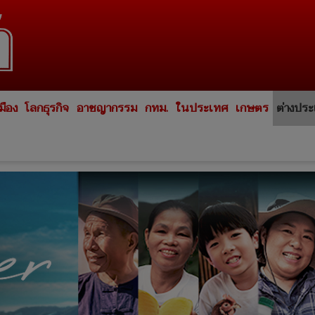
มือง
โลกธุรกิจ
อาชญากรรม
กทม.
ในประเทศ
เกษตร
ต่างปร