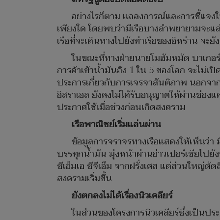
อย่างไรก็ตาม แถลงการณ์และการชี้แจงใน
เพียงใด โดยพบว่ามีเรือบางลำพยายามจะแล่น
เรือที่จะเดินทางไปยังท่าเรือของอิหร่าน จะ
ในขณะที่ทางฝ่ายนายโมฮัมหมัด บาเกอร์ 
การค้าเข้าน้ำมันถึง 1 ใน 5 ของโลก จะไม่เปิ
ประการเกี่ยวกับการเจรจาสันติภาพ นอกจากนี
อิสราเอล ยังคงไม่ได้รับอนุญาตให้ผ่านช่องแค
ประกาศใช้เมื่อช่วงก่อนเกิดสงคราม
เรือพาณิชย์เริ่มแล่นผ่าน
ข้อมูลการจราจรทางเรือแสดงให้เห็นว่า ม
บรรทุกน้ำมัน มุ่งหน้าผ่านอ่าวเปอร์เซียไปยั
ซีเอ็มเอ ซีจีเอ็ม จากฝรั่งเศส แต่ส่วนใหญ่ตั
สงครามเริ่มขึ้น
ยังตกลงไม่ได้เรื่องนิวเคลียร์
ในส่วนของโครงการนิวเคลียร์ซึ่งเป็นประ