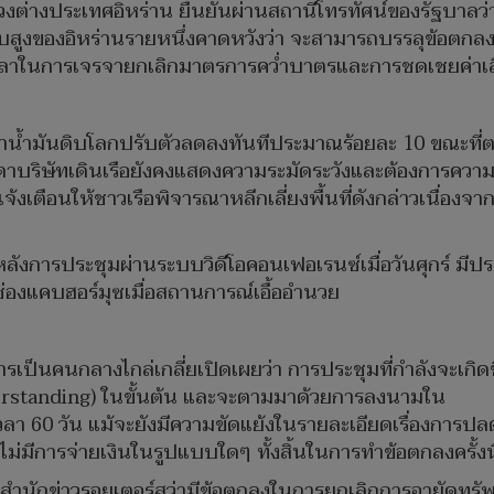
างประเทศอิหร่าน ยืนยันผ่านสถานีโทรทัศน์ของรัฐบาลว่า จะ
สูงของอิหร่านรายหนึ่งคาดหวังว่า จะสามารถบรรลุข้อตกลงเบื
เพิ่มเวลาในการเจรจายกเลิกมาตรการคว่ำบาตรและการชดเชยค่
าน้ำมันดิบโลกปรับตัวลดลงทันทีประมาณร้อยละ 10 ขณะที่ตลาด
ดาบริษัทเดินเรือยังคงแสดงความระมัดระวังและต้องการคว
ด้แจ้งเตือนให้ชาวเรือพิจารณาหลีกเลี่ยงพื้นที่ดังกล่าวเนื่อ
งการประชุมผ่านระบบวิดีโอคอนเฟอเรนซ์เมื่อวันศุกร์ มีประ
ช่องแคบฮอร์มุซเมื่อสถานการณ์เอื้ออำนวย
รเป็นคนกลางไกล่เกลี่ยเปิดเผยว่า การประชุมที่กำลังจะเกิด
standing) ในขั้นต้น และจะตามมาด้วยการลงนามใน
 60 วัน แม้จะยังมีความขัดแย้งในรายละเอียดเรื่องการปล
ไม่มีการจ่ายเงินในรูปแบบใดๆ ทั้งสิ้นในการทำข้อตกลงครั้งนี
กับสำนักข่าวรอยเตอร์สว่ามีข้อตกลงในการยกเลิกการอายัดทร