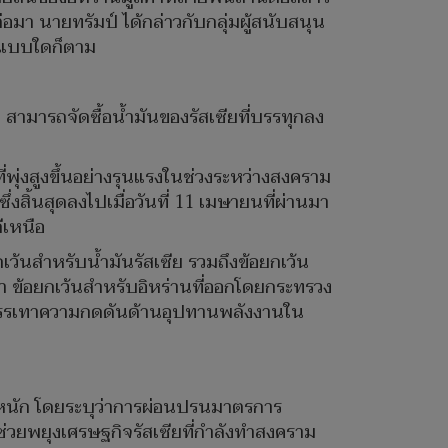
่อมา นายทรัมป์ ได้กล่าวกับกลุ่มผู้สนับสนุน
รูปแบบใดก็ตาม
สามารถจัดซื้อน้ำมันของรัสเซียที่บรรทุกลง
ุ่งสูงขึ้นอย่างรุนแรงในช่วงระหว่างสงคราม
ึ่งสิ้นสุดลงไปเมื่อวันที่ 11 เมษายนที่ผ่านมา
ีเหนือ
กเว้นสำหรับน้ำมันรัสเซีย รวมถึงข้อยกเว้น
่า ข้อยกเว้นสำหรับอิหร่านที่ออกโดยกระทรวง
วยบรรเทาความกดดันด้านอุปทานพลังงานใน
งหนัก โดยระบุว่าการผ่อนปรนมาตรการ
่วยพยุงเศรษฐกิจรัสเซียที่กำลังทำสงคราม