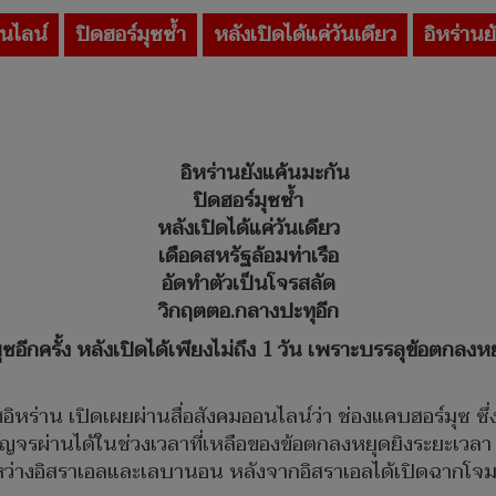
นไลน์
ปิดฮอร์มุซซ้ำ
หลังเปิดได้แค่วันเดียว
อิหร่านย
อิหร่านยังแค้นมะกัน
ปิดฮอร์มุซซ้ำ
หลังเปิดได้แค่วันเดียว
เดือดสหรัฐล้อมท่าเรือ
อัดทำตัวเป็นโจรสลัด
วิกฤตตอ.กลางปะทุอีก
ีกครั้ง หลังเปิดได้เพียงไม่ถึง 1 วัน เพราะบรรลุข้อตกลงห
ิหร่าน เปิดเผยผ่านสื่อสังคมออนไลน์ว่า ช่องแคบฮอร์มุซ ซึ
ญจรผ่านได้ในช่วงเวลาที่เหลือของข้อตกลงหยุดยิงระยะเวลา 1
ีระหว่างอิสราเอลและเลบานอน หลังจากอิสราเอลได้เปิดฉากโจม