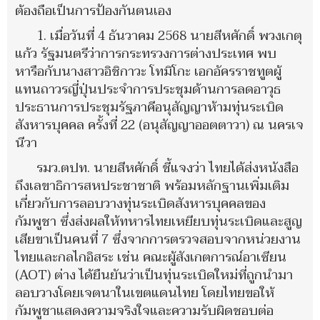
ต้องถือเป็นการป้องกันตนเอง
1. เมื่อวันที่ 4 ธันวาคม 2568 นายสีหศักดิ์ พวงเกตุ
แก้ว รัฐมนตรีว่าการกระทรวงการต่างประเทศ พบ
หารือกับนางสาวอิชิกาวะ โทมิโกะ เอกอัครราชทูตผู้
แทนถาวรญี่ปุ่นประจำการประชุมด้านการลดอาวุธ
ประธานการประชุมรัฐภาคีอนุสัญญาห้ามทุ่นระเบิด
สังหารบุคคล ครั้งที่ 22 (อนุสัญญาออตตาวา) ณ นครเจ
นีวา
รมว.ตปท. นายสีหศักดิ์ ชี้แจงว่า ไทยได้ส่งหนังสือ
ถึงเลขาธิการสหประชาชาติ พร้อมหลักฐานเพิ่มเติม
เกี่ยวกับการลอบวางทุ่นระเบิดสังหารบุคคลของ
กัมพูชา ซึ่งส่งผลให้ทหารไทยเหยียบทุ่นระเบิดและสูญ
เสียขาเป็นคนที่ 7 ซึ่งจากการตรวจสอบจากหน่วยงาน
ไทยและกลไกอิสระ เช่น คณะผู้สังเกตการณ์อาเซียน
(AOT) ต่าง ได้ยืนยันว่าเป็นทุ่นระเบิดใหม่ที่ถูกนำมา
ลอบวางโดยเจตนาในเขตแดนไทย โดยไทยขอให้
กัมพูชาแสดงความจริงใจและความรับผิดชอบต่อ