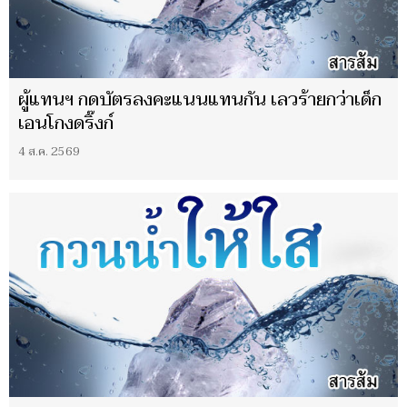
ผู้แทนฯ กดบัตรลงคะแนนแทนกัน เลวร้ายกว่าเด็ก
เอนโกงดริ๊งก์
4 ส.ค. 2569