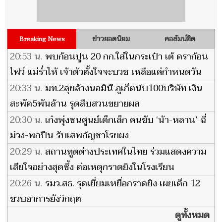
ข่าวยอดนิยม
คอลัมน์ฮิต
Breaking News
20:53 น.
พบก้อนปูน 20 กก.ใส่ในกระเป๋า เต้ ดราก้อน
ไฟว์ แม่ร่ำไห้ เจ้าตัวตั้งใจจะบวช เหลือแค่กำหนดวัน
20:33 น.
มท.2ลุยล้างนอมินี ภูเก็ตนับ100บริษัท เงิน
สะพัด5พันล้าน รุดสืบสวนขยายผล
20:30 น.
เก๋งพุ่งชนศูนย์เด็กเล็ก คนขับ ‘น้า-หลาน’ ฉี่
ม่วง-พกปืน รับเสพกัญชาโรยผง
20:29 น.
สถานทูตต่างประเทศในไทย ร่วมแสดงความ
เสียใจอย่างสุดซึ้ง ต่อเหตุกราดยิงในโรงเรียน
20:26 น.
รมว.สธ. รุดเยี่ยมเหยื่อกราดยิง เผยเด็ก 12
ขวบอาการยังวิกฤต
ดูทั้งหมด