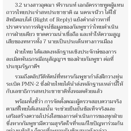
3.2 นางสาวอุศณา พีรานนท์ เอกอัครราชทูตผู้แทน
ถาวรไทยประจำสหประชาชาติ ณ นครเจนีวา ได้ใช้
สิทธิตอบโต้ (Right of Reply) แย้งคำกล่าวหาที่
ปราศจากการพิสูจน์ข้อมูลของกัมพูชาว่าไทยดำเนิน
การฝ่ายเดียว ขาดความน่าเชื่อถือ และทำให้ความสูญ
เสียของทหารทั้ง 7 นายเป็นประเด็นทางการเมือง
ฝ่ายไทย ได้แสดงหลักฐานเชิงประจักษ์ของการ
ละเมิดพันธกรณีอนุสัญญาฯ ของฝ่ายกัมพูชา ต่อที่
ประชุมรัฐภาคีฯ
รวมถึงคลิปวีดิทัศน์ที่ทหารกัมพูชากำลังฝึกวางทุ่น
ระเบิด PMN-2 ซึ่งฝ่ายไทยได้นำส่งหลักฐานเหล่านี้ให้
กับเลขาธิการสหประชาชาติทั้งหมดด้วยแล้ว
พร้อมทั้งชี้ว่า การจัดตั้งคณะผู้ตรวจสอบความจริง
ตามที่ไทยได้เสนอนั้น จะช่วยยืนยันข้อเท็จจริงและ
เสริมสร้างความโปร่งใสของการดำเนินการของทุกฝ่าย
ซึ่งหากกัมพูชามีความสุจริตใจที่จะแก้ไขปัญหาร่วมกัน
อย่างแท้จริง ก็ควรที่จะยอมรับข้อเสนอดังกล่าว