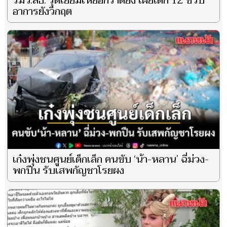
รมว.สธ. รุดเยี่ยมเหยื่อกราดยิง เผยเด็ก 12 ขวบ
อาการยังวิกฤต
เก๋งพุ่งชนศูนย์เด็กเล็ก คนขับ ‘น้า-หลาน’ ฉี่ม่วง-
พกปืน รับเสพกัญชาโรยผง