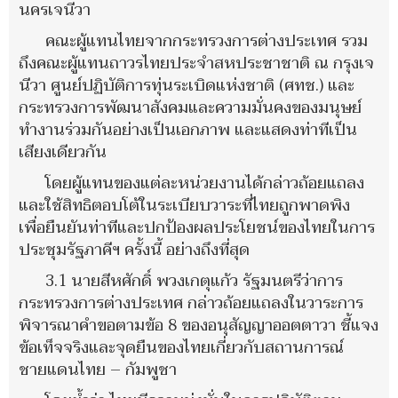
นครเจนีวา
คณะผู้แทนไทยจากกระทรวงการต่างประเทศ รวม
ถึงคณะผู้แทนถาวรไทยประจำสหประชาชาติ ณ กรุงเจ
นีวา ศูนย์ปฏิบัติการทุ่นระเบิดแห่งชาติ (ศทช.) และ
กระทรวงการพัฒนาสังคมและความมั่นคงของมนุษย์
ทำงานร่วมกันอย่างเป็นเอกภาพ และแสดงท่าทีเป็น
เสียงเดียวกัน
โดยผู้แทนของแต่ละหน่วยงานได้กล่าวถ้อยแถลง
และใช้สิทธิตอบโต้ในระเบียบวาระที่ไทยถูกพาดพิง
เพื่อยืนยันท่าทีและปกป้องผลประโยชน์ของไทยในการ
ประชุมรัฐภาคีฯ ครั้งนี้ อย่างถึงที่สุด
3.1 นายสีหศักดิ์ พวงเกตุแก้ว รัฐมนตรีว่าการ
กระทรวงการต่างประเทศ กล่าวถ้อยแถลงในวาระการ
พิจารณาคำขอตามข้อ 8 ของอนุสัญญาออตตาวา ชี้แจง
ข้อเท็จจริงและจุดยืนของไทยเกี่ยวกับสถานการณ์
ชายแดนไทย – กัมพูชา