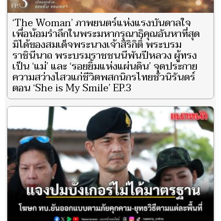
‘The Woman’ ภาพยนตร์แห่งแรงบันดาลใจ
เพื่อน้อมรำลึกในพระมหากรุณาธิคุณอันหาที่สุด
มิได้ของสมเด็จพระนางเจ้าสิริกิติ์ พระบรม
ราชินีนาถ พระบรมราชชนนีพันปีหลวง ผู้ทรง
เป็น ‘แม่’ และ ‘รอยยิ้มแห่งแผ่นดิน’ จุดประกาย
ความสว่างไสวแก่ชีวิตพสกนิกรไทยชั่วนิรันดร์
ตอน ‘She is My Smile’ EP.3