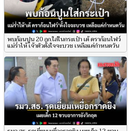
พบก้อนปูน 20 กก.ใส่ในกระเป๋า เต้ ดราก้อนไฟว์
แม่ร่ำไห้ เจ้าตัวตั้งใจจะบวช เหลือแค่กำหนดวัน