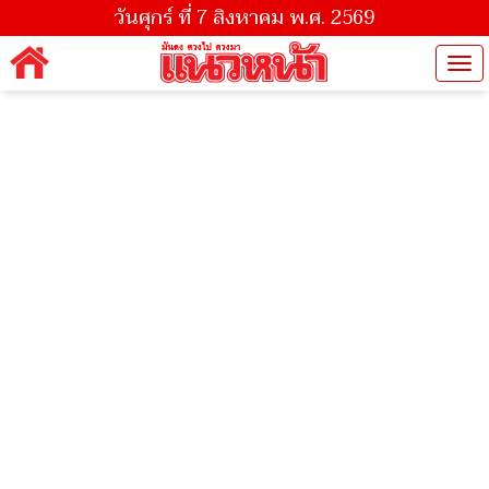
วันศุกร์ ที่ 7 สิงหาคม พ.ศ. 2569
Tog
nav